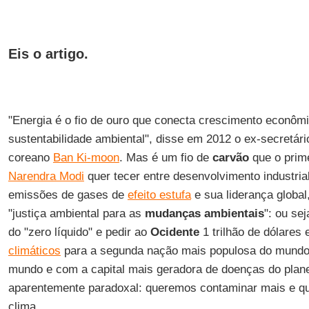
Eis o artigo.
"Energia é o fio de ouro que conecta crescimento econômi
sustentabilidade ambiental", disse em 2012 o ex-secretári
coreano
Ban Ki-moon
. Mas é um fio de
carvão
que o prime
Narendra Modi
quer tecer entre desenvolvimento industri
emissões de gases de
efeito estufa
e sua liderança global
"justiça ambiental para as
mudanças ambientais
": ou sej
do "zero líquido" e pedir ao
Ocidente
1 trilhão de dólares
climáticos
para a segunda nação mais populosa do mundo,
mundo e com a capital mais geradora de doenças do pla
aparentemente paradoxal: queremos contaminar mais e q
clima.