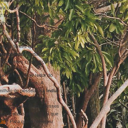
a
Índia
”, dizem os homens
para o Ocidente, em vez de
a" atacando em primeiro
elhor crédito verde: pague-
em, a coalizão global do Sul
 longo prazo. “O mundo
em as fontes que forjaram a
 Aurobindo
, fundador de
s aparentes contradições".
ue se aperta ao redor do
 menos de 25 anos. A
 milhão de pessoas na
Índia
lvimento é uma
a tanto assim, diante desses
es de efeito estufa? Ou que
cas
? Para quem reelegeu