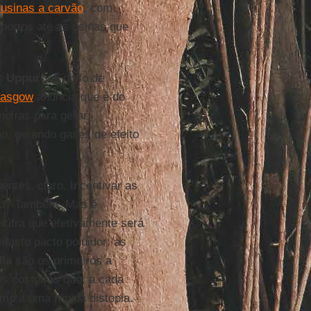
s
usinas a carvão
, com
 portos até as usinas que
de
Uppur
, no golfo de
lasgow
anuncia que é do
meiras para gerar
ão, gerando gases de efeito
ntes, claro. Incentivar as
vão? Também. Mas é
 cifra que efetivamente será
fasto pacto poluidor: as
dia
são os primeiros a
s costeiras que, a cada
mo a uma rápida distopia.