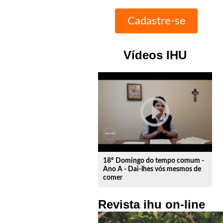
Vídeos IHU
play_circle_outline
18º Domingo do tempo comum -
Ano A - Dai-lhes vós mesmos de
comer
Revista ihu on-line