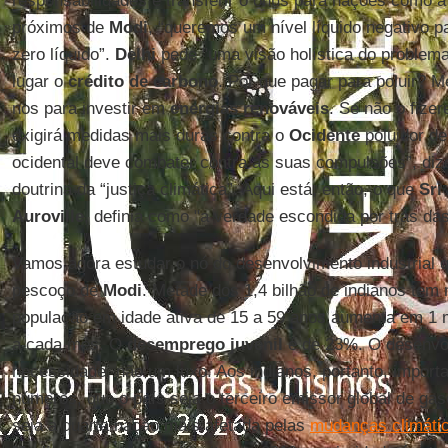
responsabilidades e transferir o ônus para nações como 
próximos de
Modi
, “queremos um nível líquido negativo 
zero líquido”.
Delhi
pede "uma visão holística do problem
lugar o
crédito de carbono
. Por que pagar para poluir? M
nos para investir em
energias renováveis
. Se não o fizer
exigirá medidas mais duras contra o
Ocidente
poluidor de
ocidental deve combater contra as suas compulsões”, diz
doutrina da “justiça climática”. Aqui está, então, o que
Sri
Auroville
, definia como "a verdade escondida por trás da
Vamos agora estudar o nó do desenvolvimento industrial q
pescoço de
Modi
. Metade dos 1,4 bilhão de indianos tem
população em idade ativa de 15 a 59 anos aumenta em 1
a cada mês. O
desemprego juvenil
é de 23%. O desenvo
necessidade, não um luxo. Aos indianos, portanto, import
números, que o país seja o terceiro emissor global de gas
seja a quarta nação mais afetada pelas
mudanças climáti