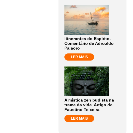
Itinerantes do Espírito.
Comentário de Adroaldo
Palaoro
LER MAIS
A mística zen budista na
trama da vida. Artigo de
Faustino Teixeira
LER MAIS