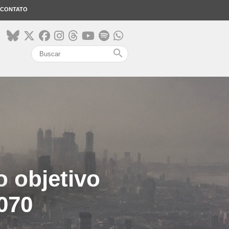
CONTATO
search
o objetivo
070