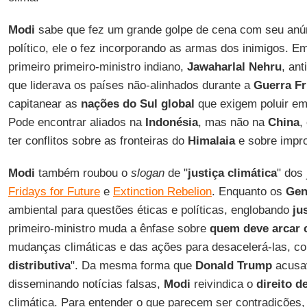
Modi
sabe que fez um grande golpe de cena com seu anún
político, ele o fez incorporando as armas dos inimigos. Em
primeiro primeiro-ministro indiano,
Jawaharlal Nehru
, ant
que liderava os países não-alinhados durante a
Guerra Fr
capitanear as
nações do Sul global
que exigem poluir e
Pode encontrar aliados na
Indonésia
, mas não na
China
,
ter conflitos sobre as fronteiras do
Himalaia
e sobre impro
Modi
também roubou o
slogan
de "
justiça climática
" dos
Fridays for Future
e
Extinction Rebelion
. Enquanto os
Ge
ambiental para questões éticas e políticas, englobando
ju
primeiro-ministro muda a ênfase sobre
quem deve arcar 
mudanças climáticas e das ações para desacelerá-las, c
distributiva
". Da mesma forma que
Donald Trump
acusa
disseminando notícias falsas,
Modi
reivindica o
direito d
climática. Para entender o que parecem ser contradições