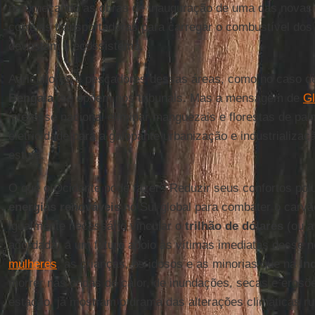
recomeçando as obras de inauguração de uma das nova
correias transportadoras para carregar o combustível dos
devastam o ecossistema.
Agricultores e pescadores dessas áreas, como no caso 
Bengala
, se opõem nos tribunais. Mas a mensagem de
G
interesse nacional eliminar manguezais e florestas de pal
eletricidade para a galopante urbanização e industrializaç
estufa.
O que o Ocidente pode fazer? Reduzir seus confortos polue
energias renováveis
no Sul global para combater o car
igualmente necessário vincular o
trilhão de dólares
(ou a
acordada) a um futuro apoio às vítimas imediatas desse ne
mulheres
, as crianças, os idosos e as minorias que na
Ín
morrer nas ondas de calor, de inundações, secas e erosõe
estação, já mostram o drama das alterações climáticas ru