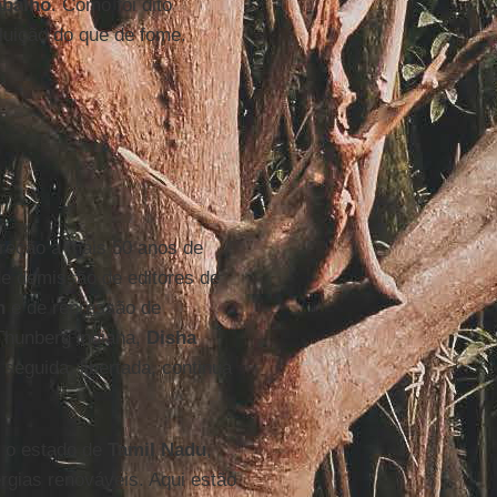
abalho
. Como foi dito
luição do que de fome.
reção a mais 50 anos de
 de demissão de editores de
h
e de repressão de
Thunberg indiana,
Disha
seguida, libertada, continua
o o estado de
Tamil Nadu
,
rgias renováveis. Aqui estão