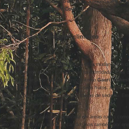
Modi
com um semiplebiscito em 2019, a prioridade é o
tr
durante a pandemia sobre o
Covid
, é melhor morrer de po
A repressão do dissenso climático
Existe uma oposição na
Índia
contra essa mudança em di
gases de efeito estufa? Existia. Mas foi intimidada. Anos
jornais, morte de jornalistas icônicos como
Gauri Lankes
intelectuais e acadêmicos renderam seus frutos. A Greta 
Ravi
, foi presa sob acusações infundadas de sedição. Em 
com seu engajamento, mas aleijada.
A luta pelo meio ambiente é travada em áreas rurais com
no sul, primeiro por usinas a carvão, mas também por ene