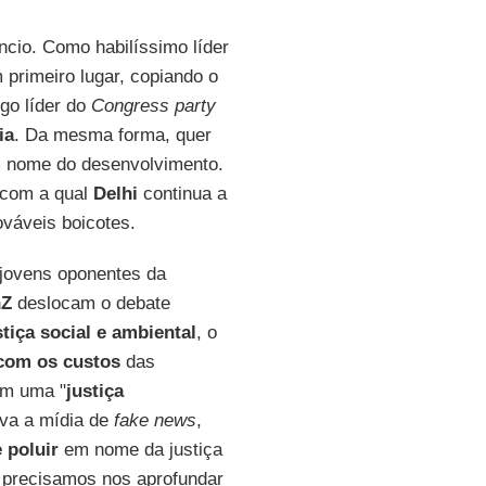
cio. Como habilíssimo líder
 primeiro lugar, copiando o
igo líder do
Congress party
ia
. Da mesma forma, quer
m nome do desenvolvimento.
 com a qual
Delhi
continua a
váveis boicotes.
 jovens oponentes da
nZ
deslocam o debate
stiça social e ambiental
, o
com os custos
das
om uma "
justiça
va a mídia de
fake news
,
e poluir
em nome da justiça
, precisamos nos aprofundar