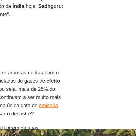
ado da
Índia
hoje,
Sadhguru
:
nte".
certaram as contas com o
oneladas de gases de
efeito
 ou seja, mais de 25% do
continuam a ser muito mais
uma única data de
emissão
ar o desastre?
s
fugirem de suas