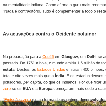
na mentalidade indiana. Como afirma o guru mais renom
"Nada é contraditório. Tudo é complementar a todo o resta
As acusações contra o Ocidente poluidor
Na preparação para a
Cop26
em
Glasgow
, em
Delhi
se a
passado. De 1751 a hoje, o mundo emitiu 1,5 trilhão de t
estufa
. Destes, os
Estados Unidos
emitiram 400 bilhões,
total e oito vezes mais que a
Índia
. E os estadunidenses 
poluidores,
per capita
, do que os indianos. Por que fixar 
zero
se os
EUA
e a
Europa
começaram mais cedo a caus
“
Emissões zero
é uma forma de os
países desenvolvido