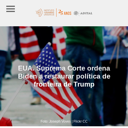
EUA. Suprema Corte ordena
Biden a restaurar política de
fronteira de Trump
Foto: Joseph Voves | Flickr CC