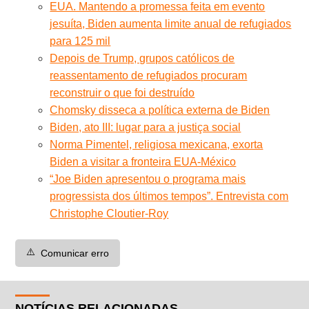
EUA. Mantendo a promessa feita em evento
jesuíta, Biden aumenta limite anual de refugiados
para 125 mil
Depois de Trump, grupos católicos de
reassentamento de refugiados procuram
reconstruir o que foi destruído
Chomsky disseca a política externa de Biden
Biden, ato III: lugar para a justiça social
Norma Pimentel, religiosa mexicana, exorta
Biden a visitar a fronteira EUA-México
“Joe Biden apresentou o programa mais
progressista dos últimos tempos”. Entrevista com
Christophe Cloutier-Roy
⚠️
Comunicar erro
NOTÍCIAS RELACIONADAS