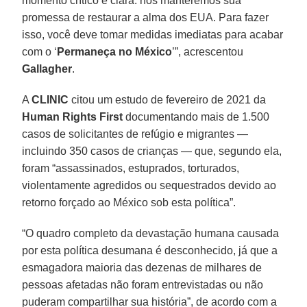
momento crítico é clara: nós manteremos sua
promessa de restaurar a alma dos EUA. Para fazer
isso, você deve tomar medidas imediatas para acabar
com o ‘
Permaneça no México
’”, acrescentou
Gallagher
.
A
CLINIC
citou um estudo de fevereiro de 2021 da
Human Rights First
documentando mais de 1.500
casos de solicitantes de refúgio e migrantes —
incluindo 350 casos de crianças — que, segundo ela,
foram “assassinados, estuprados, torturados,
violentamente agredidos ou sequestrados devido ao
retorno forçado ao México sob esta política”.
“O quadro completo da devastação humana causada
por esta política desumana é desconhecido, já que a
esmagadora maioria das dezenas de milhares de
pessoas afetadas não foram entrevistadas ou não
puderam compartilhar sua história”, de acordo com a