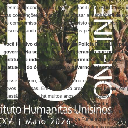
mesmo a economia, porque se o Brasil não respeitar os a
das convenções climáticas vai passar a mensagem de que
de compromisso. O Brasil vai ser visto como um país que 
desrespeitando o direito de viver das pessoas.
Você foi alvo de um inquérito da Polícia Federal, a pedi
governo. Na semana passada, lideranças que protesta
instituição indigenista foram reprimidos pela polícia. 
a atuação do órgão durante o governo Bolsonaro?
Nesse governo, a gente vê um retrocesso nas políticas pú
povos indígenas. Em relação ao presidente da
Funai
, ele
questão indígena há muitos anos, como delegado da
Polí
hoje ele está na presidência da
Funai
. Se a atitude dele é
lugar dele não é na Funai. Por isso, o nosso repúdio, dize
Funai, dar o lugar da presidência da Funai a quem respeit
governo
Bolsonaro
está fazendo, na prática, o que ele d