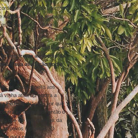
cordos estabelecidos dentro
 não é um país de respeito,
está destruindo o futuro,
do da Funai, por criticar o
vam em frente ao prédio da
Qual é sua avaliação sobre
blicas e no respeito aos
 já vinha atuando contra a
cia Federal
. Não sei por que
 contra os indígenas, então o
ndo que ele tem que sair da
a os povos indígenas. O
eseja para os povos