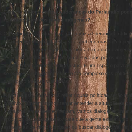
Como o diálogo entre as lideranças do Parlaíndio pod
reivindicações dos povos indígenas?
O
Parlaíndio
vai atuar para dar a voz a lideranças tradici
movimento indígena dá essa voz também, mas se empenha
nas aldeias. A ideia é subsidiar, unir a força do movimento
respeitam e defendem o direito coletivo dos povos indíg
implementam políticas indigenistas. É um espaço para as
se expressarem, nesse espaço tão complexo das política
cada povo tem suas histórias.
A partir disso, nós vamos refletir quais políticas serão 
coletivo. Também iremos tentar entender a situação de c
quais problemas eles enfrentam. Vamos dialogar e juntar 
próximos de cada questão, para que a gente esteja junto l
estratégias de como combater ou buscar diálogo. Vai ter 