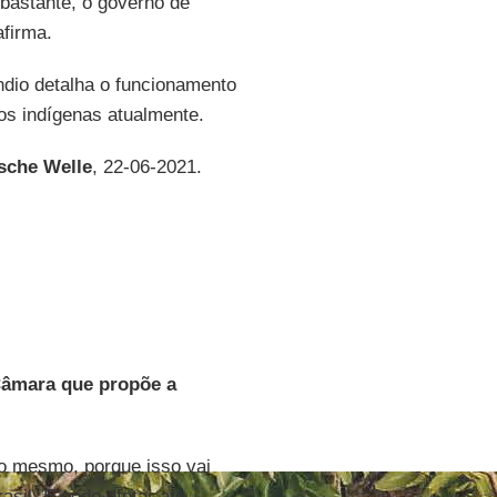
 bastante, o governo de
afirma.
ndio detalha o funcionamento
vos indígenas atualmente.
sche Welle
, 22-06-2021.
Câmara que propõe a
ro mesmo, porque isso vai
asil. E pode afetar até