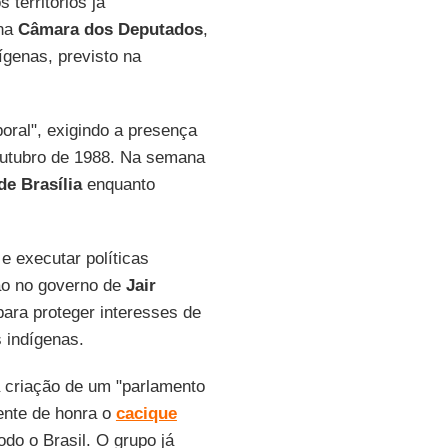
territórios já
 na
Câmara dos Deputados
,
ígenas, previsto na
oral", exigindo a presença
 outubro de 1988. Na semana
 de Brasília
enquanto
 e executar políticas
ção no governo de
Jair
para proteger interesses de
 indígenas.
a criação de um "parlamento
dente de honra o
cacique
do o Brasil. O grupo já