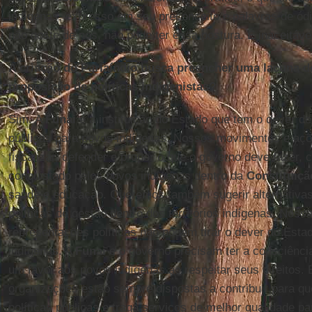
indígenas, expresso em seu preconceito e palavras de ó
não goste de nós, não pode ter essa postura. É inaceitáve
A criação do Parlaíndio busca preencher uma lacuna d
proposição de políticas indigenistas?
Sim. A
Funai
é a instituição do Estado que tem o dever de
públicas para povos indígenas. Nossos movimentos e açõ
fiscalizar, defender e propor o que o governo deve fazer, c
conquistado pelos povos indígenas dentro da
Constituiçã
saúde e educação. Queremos também sugerir alternativa
políticas de gestão dentro dos territórios indígenas. Nos
representações políticas não podem tirar o dever do Esta
indígenas. A
Funai
e o governo precisam ter a consciênci
um favor aos povos indígenas ao respeitar seus direitos.
organizações estão sempre dispostas a contribuir para q
políticas públicas e traga serviços de melhor qualidade par