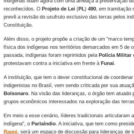
indígenas lidam agora com uma ameaça à preservação dos 
reconhecidos. O
Projeto de Lei
(
PL
)
490
, em tramitação
prevê a revisão do usufruto exclusivo das terras pelos ind
Constituição.
Além disso, o projeto propõe a criação de um "marco temp
física dos indígenas nos territórios demarcados em 5 de
passada, indígenas foram reprimidos pela
Polícia Militar
protestavam contra a iniciativa em frente à
Funai
.
A instituição, que tem o dever constitucional de coordenar
indigenistas no Brasil, vem sendo criticada por sua atua
Bolsonaro
. Na visão das lideranças, o órgão tem atuado 
grupos econômicos interessados na exploração das terras
Em meio a esse cenário, líderes tradicionais articularam 
indígena", o
Parlaíndio
. A iniciativa, que tem como presi
Raoni
, será um espaço de discussão para lideranças de to