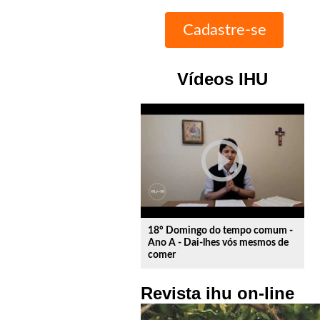
Vídeos IHU
play_circle_outline
18º Domingo do tempo comum -
Ano A - Dai-lhes vós mesmos de
comer
Revista ihu on-line