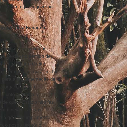
dio. Mesmo que o governo
l.
eixada pela Funai na
 implementar políticas
es se dão no sentido de
omo garantir o direito
o
, além de assegurar melhor
s para a implementação de
sas organizações e
do junto aos povos
a de que o Estado não faz
 É um dever. Nossas
ue o governo implemente
a o nosso território.