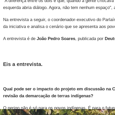
"A diferença entre os dois é que, quando a gente criticava
esquerda abria diálogo. Agora, não tem nenhum espaço", 
Na entrevista a seguir, o coordenador-executivo do Parlaí
da iniciativa e analisa o cenário que se apresenta aos po
A entrevista é de
João Pedro Soares
, publicada por
Deut
Eis a entrevista
.
Qual pode ser o impacto do projeto em discussão na 
revisão da demarcação de terras indígenas?
O perigo não é só para os povos indígenas. É para o futu
trazer uma destruição social e ambiental enorme para o Br