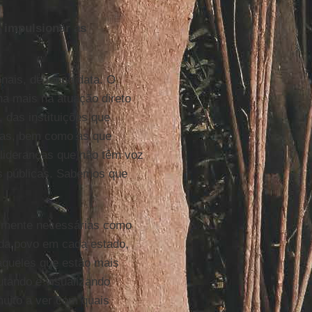
e impulsionar as
onais, de longa data. O
 mais na atuação direto
, das instituições que
enas, bem como as que
 lideranças que não têm voz
s públicas. Sabemos que
realmente necessárias como
ada povo em cada estado,
aqueles que estão mais
utando e visualizando
muito a ver com quais