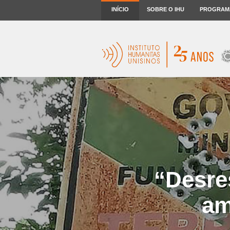
INÍCIO
SOBRE O IHU
PROGRAM
“Desre
am