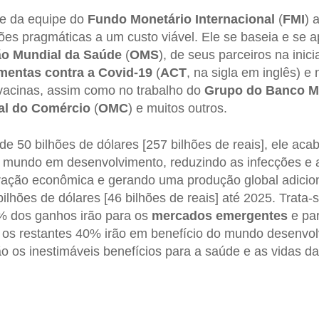
e da equipe do
Fundo Monetário Internacional
(
FMI
) 
ões pragmáticas a um custo viável. Ele se baseia e se a
ão Mundial da Saúde
(
OMS
), de seus parceiros na inici
mentas contra a Covid-19
(
ACT
, na sigla em inglês) 
vacinas, assim como no trabalho do
Grupo do Banco M
al do Comércio
(
OMC
) e muitos outros.
de 50 bilhões de dólares [257 bilhões de reais], ele a
 mundo em desenvolvimento, reduzindo as infecções e a
ração econômica e gerando uma produção global adicio
lhões de dólares [46 bilhões de reais] até 2025. Trata-s
% dos ganhos irão para os
mercados emergentes
e pa
e os restantes 40% irão em benefício do mundo desenvol
o os inestimáveis benefícios para a saúde e as vidas d