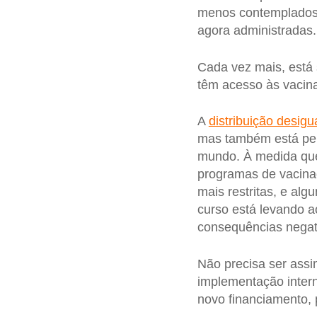
menos contemplados
agora administradas.
Cada vez mais, está
têm acesso às vacina
A
distribuição desigu
mas também está per
mundo. À medida que
programas de vacina
mais restritas, e al
curso está levando 
consequências negat
Não precisa ser assi
implementação inter
novo financiamento,