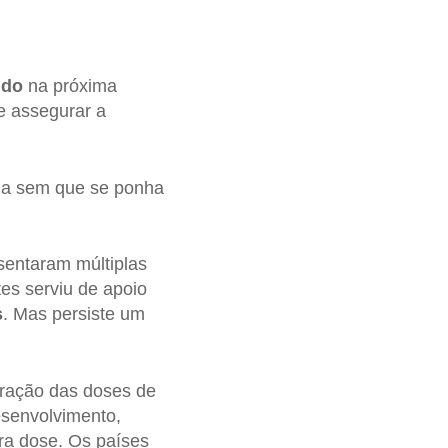
ido
na próxima
 assegurar a
da sem que se ponha
sentaram múltiplas
es serviu de apoio
s
. Mas persiste um
tração das doses de
esenvolvimento,
ira dose. Os países