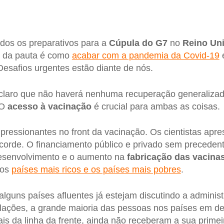
dos os preparativos para a
Cúpula do G7
no
Reino Un
e da pauta é como
acabar com a pandemia da Covid-19
e
Desafios urgentes estão diante de nós.
 claro que não haverá nenhuma recuperação generaliza
 O
acesso à vacinação
é crucial para ambas as coisas.
ressionantes no front da vacinação. Os cientistas apre
orde. O financiamento público e privado sem precedent
desenvolvimento e o aumento na
fabricação das vacina
 os
países mais ricos e os países mais pobres
.
lguns países afluentes já estejam discutindo a adminis
ulações, a grande maioria das pessoas nos países em d
is da linha da frente, ainda não receberam a sua prime