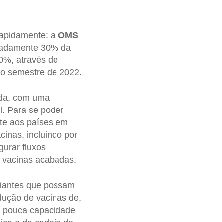
rapidamente: a
OMS
imadamente 30% da
40%, através de
ro semestre de 2022.
nda, com uma
l. Para se poder
te aos países em
cinas, incluindo por
urar fluxos
e vacinas acabadas.
riantes que possam
odução de vacinas de,
m pouca capacidade