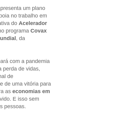
apresenta um plano
poia no trabalho em
ativa do
Acelerador
e no programa
Covax
undial
, da
cabará com a pandemia
 perda de vidas,
nal de
e de uma vitória para
ra as
economias em
vido. E isso sem
as pessoas.