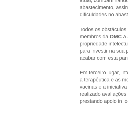
atual, compartilhand
abastecimento, assim
dificuldades no abas
Todos os obstáculos
membros da
OMC
a 
propriedade intelec
para investir na sua
acabar com esta pan
Em terceiro lugar, in
a terapêutica e as m
vacinas e a iniciativ
realizado avaliações
prestando apoio in l