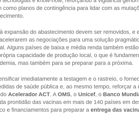
o tecnologias e
know-how
, reforçando a vigilância genô
 como planos de contingência para lidar com as mutaçõ
tecimento.
 à expansão do abastecimento devem ser removidos, e 
acelerarem as negociações para uma solução pragmátic
tual. Alguns países de baixa e média renda também est
 própria capacidade de produção local, o que é fundamen
demia, mas também para se preparar para a próxima.
tensificar imediatamente a testagem e o rastreio, o forne
edidas de saúde pública e, ao mesmo tempo, reforçar a d
a do
Acelerador ACT
. A
OMS
, o
Unicef
, o
Banco Mundi
 da prontidão das vacinas em mais de 140 países em de
oco e financiamentos para preparar a
entrega das vacin