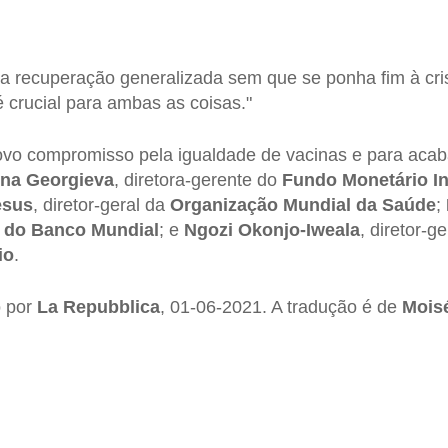
 recuperação generalizada sem que se ponha fim à cris
 crucial para ambas as coisas."
ovo compromisso pela igualdade de vacinas e para aca
lina Georgieva
, diretora-gerente do
Fundo Monetário In
esus
, diretor-geral da
Organização Mundial da Saúde
;
 do Banco Mundial
; e
Ngozi Okonjo-Iweala
, diretor-g
io
.
o por
La Repubblica
, 01-06-2021. A tradução é de
Moisé