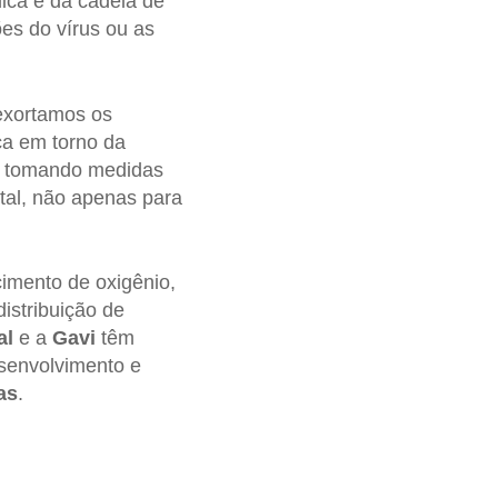
mica e da cadeia de
es do vírus ou as
exortamos os
a em torno da
ão tomando medidas
tal, não apenas para
cimento de oxigênio,
istribuição de
al
e a
Gavi
têm
senvolvimento e
as
.