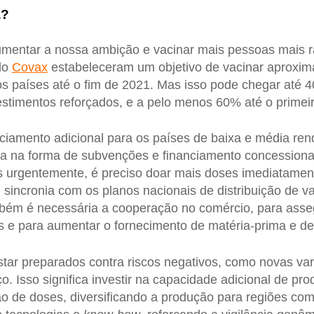
a?
aumentar a nossa ambição e vacinar mais pessoas mais 
do
Covax
estabeleceram um objetivo de vacinar aprox
s países até o fim de 2021. Mas isso pode chegar até 
estimentos reforçados, e a pelo menos 60% até o primei
nciamento adicional para os países de baixa e média re
iva na forma de subvenções e financiamento concessiona
s urgentemente, é preciso doar mais doses imediatamen
sincronia com os planos nacionais de distribuição de va
bém é necessária a cooperação no comércio, para asseg
vres e para aumentar o fornecimento de matéria-prima e d
tar preparados contra riscos negativos, como novas va
ço. Isso significa investir na capacidade adicional de pr
o de doses, diversificando a produção para regiões co