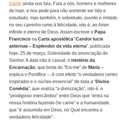
Dante
ainda nos fala. Fala a nós, homens e mulheres
de hoje, e nos pede para não somente ser lido e
estudado, mas também, e sobretudo, ouvido e imitado
no seu caminho rumo à felicidade, isto é, ao Amor
infinito e eterno de Deus. Assim escreve o
Papa
Francisco
na
Carta apostólica
“
Candor lucis
aeternae – Esplendor da vida eterna
”, publicada
hoje, 25 de março, Solenidade da anunciação do
Senhor. A data não é casual: o
mistério da
Encarnação
, que brota do ”Eis-me” de
Maria
–
explica o Pontífice –, é com efeito “o verdadeiro centro
inspirador e o núcleo essencial” de toda a “
Divina
Comédia
”, que realiza “a divinização”, isto é, o
“prodigioso intercâmbio” entre Deus que “entra na
nossa história fazendo-Se carne” e a humanidade,
que “é assumida em Deus, no Qual encontra a
verdadeira felicidade”.