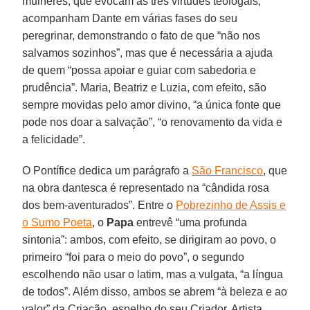
mulheres, que evocam as três virtudes teologais,
acompanham Dante em várias fases do seu
peregrinar, demonstrando o fato de que “não nos
salvamos sozinhos”, mas que é necessária a ajuda
de quem “possa apoiar e guiar com sabedoria e
prudência”. Maria, Beatriz e Luzia, com efeito, são
sempre movidas pelo amor divino, “a única fonte que
pode nos doar a salvação”, “o renovamento da vida e
a felicidade”.
O Pontífice dedica um parágrafo a
São Francisco
, que
na obra dantesca é representado na “cândida rosa
dos bem-aventurados”. Entre o
Pobrezinho de Assis e
o Sumo Poeta
, o
Papa
entrevê “uma profunda
sintonia”: ambos, com efeito, se dirigiram ao povo, o
primeiro “foi para o meio do povo”, o segundo
escolhendo não usar o latim, mas a vulgata, “a língua
de todos”. Além disso, ambos se abrem “à beleza e ao
valor” da Criação, espelho do seu Criador. Artista