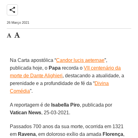
share
26 Março 2021
Na Carta apostólica “
Candor lucis aeternae
”,
publicada hoje, o
Papa
recorda o
VII centenário da
morte de Dante Alighieri
, destacando a atualidade, a
perenidade e a profundidade de fé da “
Divina
Comédia
”.
A reportagem é de
Isabella Piro
, publicada por
Vatican News
, 25-03-2021.
Passados 700 anos da sua morte, ocorrida em 1321
em
Ravena
, em doloroso exílio da amada
Florença
,