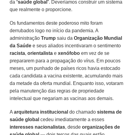
da “
saúde global
”. Deveríamos construir um sistema
que realmente o proporcione.
Os fundamentos deste poderoso mito foram
derrubados logo no início da pandemia. A
administração
Trump
saiu da
Organização Mundial
da Saúde
e seus aliados incentivaram o sentimento
racista
,
orientalista
e
xenófobo
em vez de se
prepararem para a propagação do vírus. Em poucos
meses, um punhado de países ricos havia estocado
cada candidata a vacina existente, acumulando mais
da metade da oferta mundial. Enquanto isso, votaram
pela manutenção das regras de propriedade
intelectual que negariam as vacinas aos demais.
A
arquitetura institucional
do chamado
sistema de
saúde global
cedeu imediatamente a esses
interesses nacionalistas
, desde
organizações de
saúde global
— dois terços das quais estão