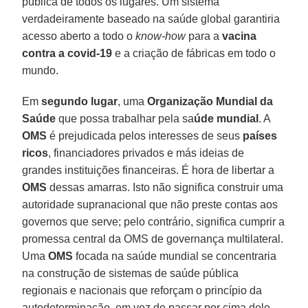
pública de todos os lugares. Um sistema
verdadeiramente baseado na saúde global garantiria
acesso aberto a todo o
know-how
para a
vacina
contra a covid-19
e a criação de fábricas em todo o
mundo.
Em
segundo lugar
, uma
Organização Mundial da
Saúde
que possa trabalhar pela sa
úde mundial
. A
OMS
é prejudicada pelos interesses de seus
países
ricos
, financiadores privados e más ideias de
grandes instituições financeiras. É hora de libertar a
OMS
dessas amarras. Isto não significa construir uma
autoridade supranacional que não preste contas aos
governos que serve; pelo contrário, significa cumprir a
promessa central da OMS de governança multilateral.
Uma
OMS
focada na saúde mundial se concentraria
na construção de sistemas de saúde pública
regionais e nacionais que reforçam o princípio da
autodeterminação, em vez de passar por cima dele.