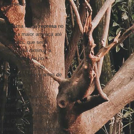
ou em menos de quatro
onstruir uma mega
represa
no
ode ser a maior ameaça até
0 gigawatts, que será
 janeiro, irá diminuir a
r do mundo – no rio
hina conseguirá isso
.062 jardas) pouco antes de
 de sua disputada – e
 surpresa. A publicação
apareceu na Austrália,
mo a China poderia
ronteiriças e potencialmente