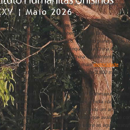
Cazaquistão em outro Mar de Aral, que praticamente sec
décadas.
Todavia, o plano recentemente revelado da China para c
rio Yarlung Zangbo, mais conhecido como Brahmaputra, p
agora para o continente asiático. O projeto planejado de 6
integrado ao próximo Plano Quinquenal da China a partir de
represa das Três Gargantas da China – atualmente a maio
Yangtzé, gerando quase três vezes mais
eletricidade
. A C
aproveitando a potência de uma queda de 2.800 metros (3
o rio entrar na Índia.
Porém, o plano da China de represar o Brahmaputra perto
fortemente militarizada – fronteira com a Índia não é uma
comunista chinesa Huanqiu Shibao, citando um artigo que 
recentemente pediu ao governo da Índia que avaliasse co
“transformar em arma” seu controle sobre as águas transf