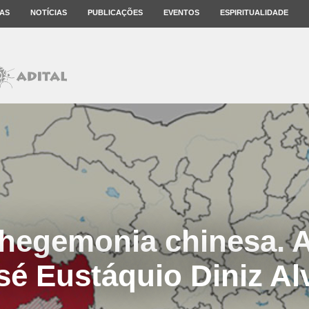
AS
NOTÍCIAS
PUBLICAÇÕES
EVENTOS
ESPIRITUALIDADE
 hegemonia chinesa. A
sé Eustáquio Diniz Al