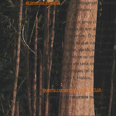
“sufocar” a
economia indiana
. Com o megaprojeto
Brahma
resposta, como mostra o professor Chellaney .
O perigo de acidentes é grande como ocorreu com o cola
Himalaias causou uma enorme inundação em aldeias do no
menos 150 pessoas no dia 07 de fevereiro. O colapso do gl
causou uma enorme onda de inundação que varreu tudo n
deslocando ao longo do rio Alaknanda, danificando grave
Rishiganga. O
colapso
da geleira provocou uma enorme o
ultrapassou a barragem, resultando em uma intensa inun
poucos segundos as cidades construídas no vale do rio, 
barragens construídas na região do Himalaia.
A China já vive uma
guerra comercial com os EUA
e enfre
com o aumento da
exploração de recursos naturais
na Á
no restante do mundo.