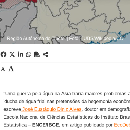
Região Autônoma do Tibete. | Foto: TUBS/Wikipedia/CC
"Uma guerra pela água na Ásia traria maiores problemas 
'ducha de água fria' nas pretensões da hegemonia econô
escreve
José Eustáquio Diniz Alves
, doutor em demografia
Escola Nacional de Ciências Estatísticas do Instituto Bras
Estatística –
ENCE/IBGE
, em artigo publicado por
EcoDeb