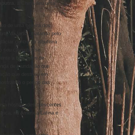
putra
, a China deu uma
pso de uma geleira dos
rte da Índia, matando pelo
aciar dentro da albufeira
o seu caminho, se
mente a barragem de
nda de inundação que
dação que destruiu em
mostrando o perigo das
nta hostilidades crescentes
frica, na América Latina e