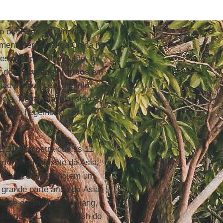
o de terras de minorias
mento territorial da China no
mesmo o pequeno Butão, foi
r dos
recursos hídricos
em
ue não poupou nem mesmo
boja, Nepal, Cazaquistão e
a hidro hegemonia contra
2/2020) mostra que as 11
terial do sudeste da Ásia,
 a Bacia do Mekong em um
 grande parte árida da Ásia
ue se originam no Xinjiang,
sformar o Lago Balkhash do