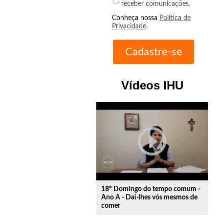
receber comunicações.
Conheça nossa
Política de
Privacidade
.
Vídeos IHU
play_circle_outline
18º Domingo do tempo comum -
Ano A - Dai-lhes vós mesmos de
comer