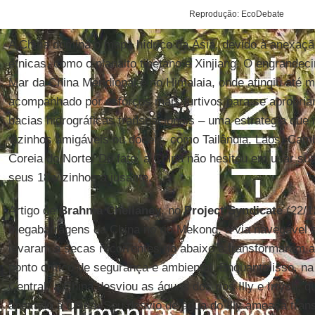
Reprodução: EcoDebate
A China domina o mapa hídrico da Ásia, devido à anexaçã
étnicas, como o planalto tibetano e Xinjiang. O engrandeci
Mar da China Meridional e no Himalaia, onde atingiu até 
acompanhado por esforços mais furtivos para se apropria
bacias hidrográficas transnacionais – uma estratégia q
vizinhos amigáveis ou dóceis, como Tailândia, Laos, Cam
Coreia do Norte. De fato, a China não hesitou em usar su
seus 18 vizinhos a jusante.
Artigo de
Brahma Chellaney
, no
Project Syndicate
(22/1
megabarragens da China no rio Mekong, a via navegável ar
levaram a secas recorrentes rio abaixo e transformaram
ponto crítico de segurança e ambiental. Enquanto isso, na
Central, a China desviou as águas dos rios Illy e Irtysh, q
anexado à China. Seu desvio de água do Illy ameaça tran