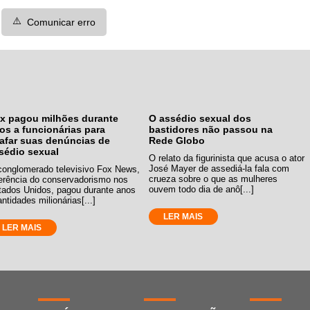
⚠️
Comunicar erro
x pagou milhões durante
O assédio sexual dos
os a funcionárias para
bastidores não passou na
afar suas denúncias de
Rede Globo
sédio sexual
O relato da figurinista que acusa o ator
José Mayer de assediá-la fala com
conglomerado televisivo Fox News,
crueza sobre o que as mulheres
ferência do conservadorismo nos
ouvem todo dia de anô[...]
tados Unidos, pagou durante anos
ntidades milionárias[...]
LER MAIS
LER MAIS