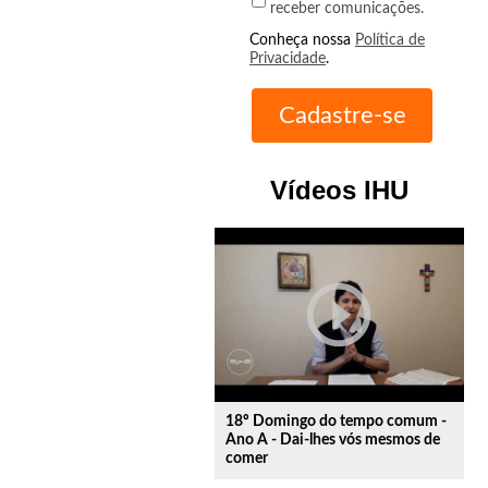
receber comunicações.
Conheça nossa
Política de
Privacidade
.
Vídeos IHU
play_circle_outline
18º Domingo do tempo comum -
Ano A - Dai-lhes vós mesmos de
comer