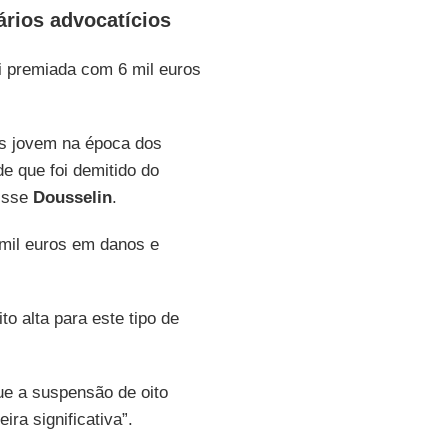
rios advocatícios
oi premiada com 6 mil euros
is jovem na época dos
e que foi demitido do
disse
Dousselin
.
 mil euros em danos e
to alta para este tipo de
ue a suspensão de oito
ra significativa”.