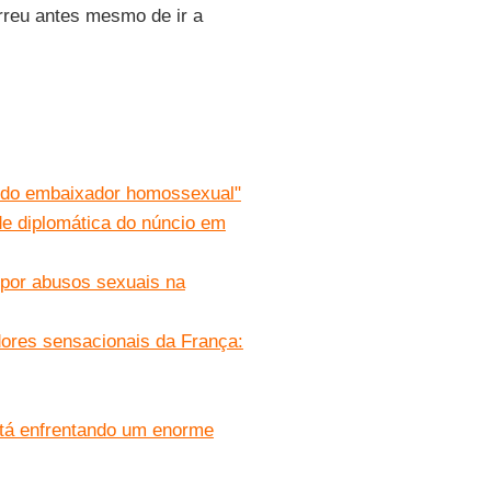
reu antes mesmo de ir a
o do embaixador homossexual"
e diplomática do núncio em
 por abusos sexuais na
dores sensacionais da França:
está enfrentando um enorme