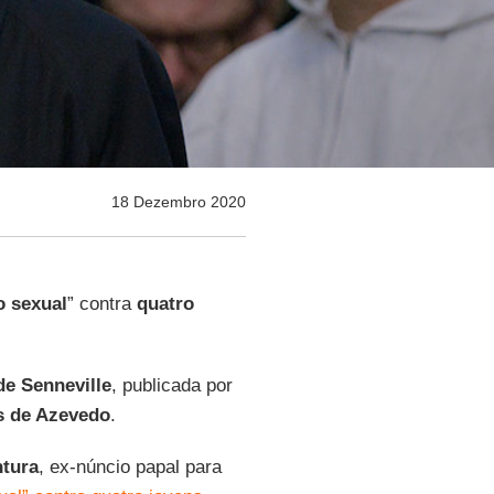
18 Dezembro 2020
o
sexual
” contra
quatro
e Senneville
, publicada por
s de Azevedo
.
ntura
, ex-núncio papal para