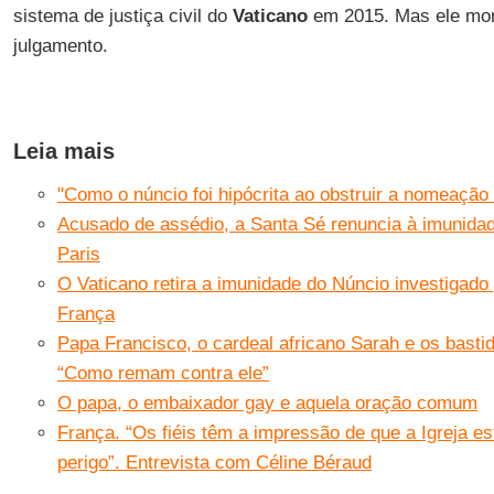
sistema de justiça civil do
Vaticano
em 2015. Mas ele mor
julgamento.
Leia mais
"Como o núncio foi hipócrita ao obstruir a nomeaçã
Acusado de assédio, a Santa Sé renuncia à imunidad
Paris
O Vaticano retira a imunidade do Núncio investigado
França
Papa Francisco, o cardeal africano Sarah e os basti
“Como remam contra ele”
O papa, o embaixador gay e aquela oração comum
França. “Os fiéis têm a impressão de que a Igreja 
perigo”. Entrevista com Céline Béraud