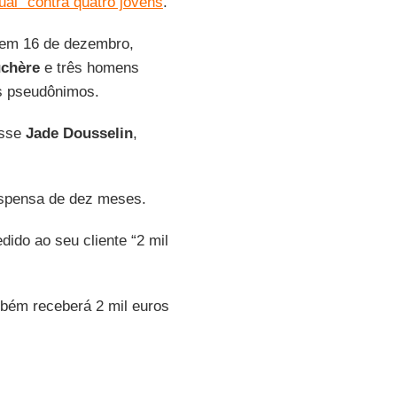
al” contra quatro jovens
.
 em 16 de dezembro,
uchère
e três homens
s pseudônimos.
isse
Jade Dousselin
,
uspensa de dez meses.
edido ao seu cliente “2 mil
bém receberá 2 mil euros