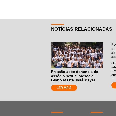
NOTÍCIAS RELACIONADAS
Fo
an
ab
as
O 
re
Es
Pressão após denúncia de
qua
assédio sexual cresce e
Globo afasta José Mayer
LER MAIS