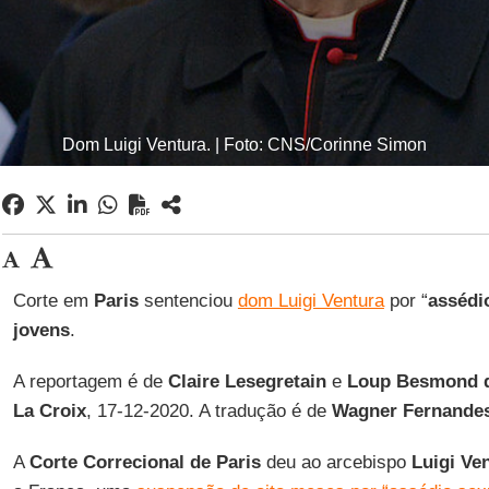
Dom Luigi Ventura. | Foto: CNS/Corinne Simon
Corte em
Paris
sentenciou
dom Luigi Ventura
por “
assédi
jovens
.
A reportagem é de
Claire Lesegretain
e
Loup Besmond d
La Croix
, 17-12-2020. A tradução é de
Wagner Fernande
A
Corte Correcional de Paris
deu ao arcebispo
Luigi Ve