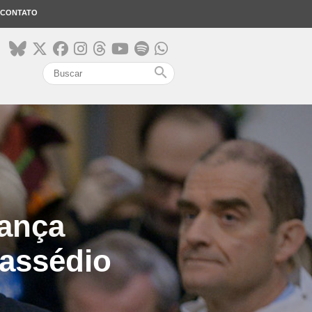
CONTATO
search
rança
 assédio