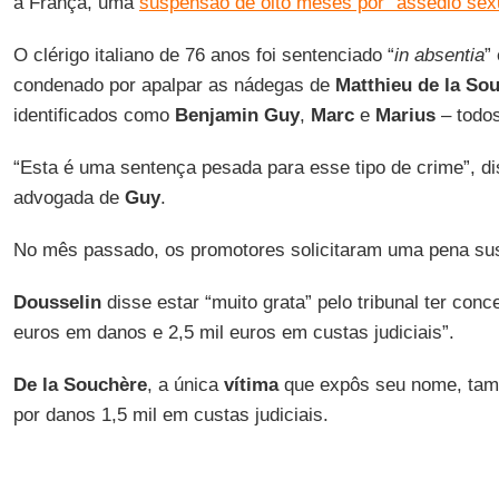
a França, uma
suspensão de oito meses por “assédio sexu
O clérigo italiano de 76 anos foi sentenciado “
in absentia
”
condenado por apalpar as nádegas de
Matthieu de la So
identificados como
Benjamin Guy
,
Marc
e
Marius
– todo
“Esta é uma sentença pesada para esse tipo de crime”, d
advogada de
Guy
.
No mês passado, os promotores solicitaram uma pena s
Dousselin
disse estar “muito grata” pelo tribunal ter conc
euros em danos e 2,5 mil euros em custas judiciais”.
De la Souchère
, a única
vítima
que expôs seu nome, tam
por danos 1,5 mil em custas judiciais.