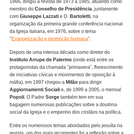
1966, dirigiu a revista de 1973 a 1985, atuando como
membro do
Conselho de Presidência
, juntamente
com
Giuseppe Lazzati
e D.
Bartoletti
, na
organização da primeira grande conferência nacional
da Igreja italiana, em 1976, sobre o tema
"
Evangelização e promoção humana
".
Depois de uma intensa década como diretor do
Instituto Arrupe de Palermo
(onde está entre os
protagonistas da chamada "primavera", florescimento
de iniciativas cívicas e movimentos de oposição à
máfia), em 1997 chegou a
Milão
para dirigir
Aggiornamenti Sociali
e, de 1999 a 2005, o mensal
Popoli
. O Padre
Sorge
também tem em sua
bagagem numerosas publicações sobre a doutrina
social da Igreja e o empenho dos cristãos na política.
Entre os numerosos temas abordados pelo jesuíta na
revista, um dos mais recorrentes foi a reflexão sobre a