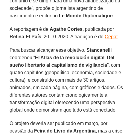
conjunto e se dirigir para uma nova alfabetização da
sociedade”, propõe o jornalista argentino de
nascimento e editor no
Le Monde Diplomatique
.
A reportagem é de
Agathe
Cortes
, publicada por
Retina
-
El
País
, 20-10-2020. A tradução é do
Cepat
.
Para buscar alcançar esse objetivo,
Stancanelli
coordenou “
El Atlas de la
revolución
digital
.
Del
sueño
libertario
al capitalismo de vigilancia
”, com
quatro capítulos (geopolítica, economia, sociedade e
cultura), e construído com mais de 30 artigos,
animados, em cada página, com gráficos e dados. Os
diferentes autores contam cronologicamente a
transformação digital oferecendo uma perspectiva
global onde demonstram que tudo está conectado.
O projeto deveria ser publicado em março, por
ocasião da
Feira
do
Livro
da Argentina
, mas a crise