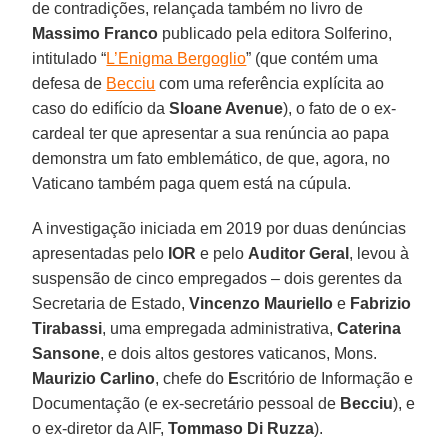
de contradições, relançada também no livro de
Massimo Franco
publicado pela editora Solferino,
intitulado “
L’Enigma Bergoglio
” (que contém uma
defesa de
Becciu
com uma referência explícita ao
caso do edifício da
Sloane Avenue
), o fato de o ex-
cardeal ter que apresentar a sua renúncia ao papa
demonstra um fato emblemático, de que, agora, no
Vaticano também paga quem está na cúpula.
A investigação iniciada em 2019 por duas denúncias
apresentadas pelo
IOR
e pelo
Auditor
Geral
, levou à
suspensão de cinco empregados – dois gerentes da
Secretaria de Estado,
Vincenzo Mauriello
e
Fabrizio
Tirabassi
, uma empregada administrativa,
Caterina
Sansone
, e dois altos gestores vaticanos, Mons.
Maurizio Carlino
, chefe do
E
scritório de Informação e
Documentação (e ex-secretário pessoal de
Becciu
), e
o ex-diretor da AIF,
Tommaso Di Ruzza
).