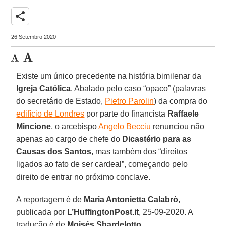
share
26 Setembro 2020
Existe um único precedente na história bimilenar da
Igreja Católica
. Abalado pelo caso “opaco” (palavras
do secretário de Estado,
Pietro Parolin
) da compra do
edifício de Londres
por parte do financista
Raffaele
Mincione
, o arcebispo
Angelo Becciu
renunciou não
apenas ao cargo de chefe do
Dicastério para as
Causas dos Santos
, mas também dos “direitos
ligados ao fato de ser cardeal”, começando pelo
direito de entrar no próximo conclave.
A reportagem é de
Maria Antonietta Calabrò
,
publicada por
L’HuffingtonPost.it
, 25-09-2020. A
tradução é de
Moisés Sbardelotto
.