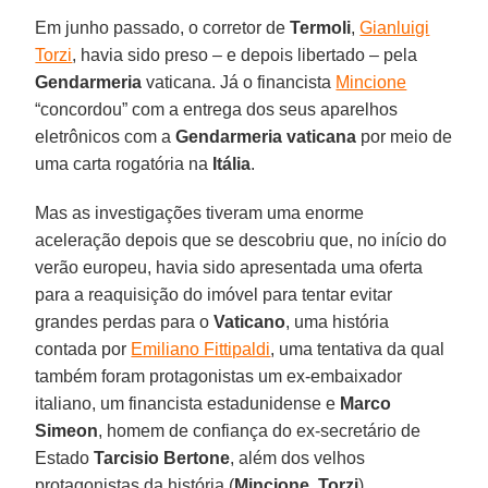
Em junho passado, o corretor de
Termoli
,
Gianluigi
Torzi
, havia sido preso – e depois libertado – pela
Gendarmeria
vaticana. Já o financista
Mincione
“concordou” com a entrega dos seus aparelhos
eletrônicos com a
Gendarmeria
vaticana
por meio de
uma carta rogatória na
Itália
.
Mas as investigações tiveram uma enorme
aceleração depois que se descobriu que, no início do
verão europeu, havia sido apresentada uma oferta
para a reaquisição do imóvel para tentar evitar
grandes perdas para o
Vaticano
, uma história
contada por
Emiliano Fittipaldi
, uma tentativa da qual
também foram protagonistas um ex-embaixador
italiano, um financista estadunidense e
Marco
Simeon
, homem de confiança do ex-secretário de
Estado
Tarcisio Bertone
, além dos velhos
protagonistas da história (
Mincione
,
Torzi
).