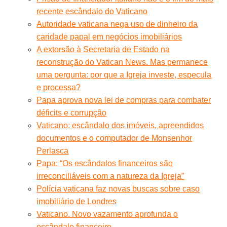
recente escândalo do Vaticano
Autoridade vaticana nega uso de dinheiro da
caridade papal em negócios imobiliários
A extorsão à Secretaria de Estado na
reconstrução do Vatican News. Mas permanece
uma pergunta: por que a Igreja investe, especula
e processa?
Papa aprova nova lei de compras para combater
déficits e corrupção
Vaticano: escândalo dos imóveis, apreendidos
documentos e o computador de Monsenhor
Perlasca
Papa: “Os escândalos financeiros são
irreconciliáveis com a natureza da Igreja”
Polícia vaticana faz novas buscas sobre caso
imobiliário de Londres
Vaticano. Novo vazamento aprofunda o
escândalo financeiro