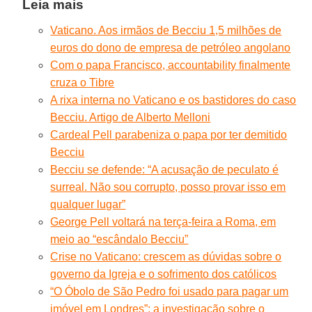
Leia mais
Vaticano. Aos irmãos de Becciu 1,5 milhões de
euros do dono de empresa de petróleo angolano
Com o papa Francisco, accountability finalmente
cruza o Tibre
A rixa interna no Vaticano e os bastidores do caso
Becciu. Artigo de Alberto Melloni
Cardeal Pell parabeniza o papa por ter demitido
Becciu
Becciu se defende: “A acusação de peculato é
surreal. Não sou corrupto, posso provar isso em
qualquer lugar”
George Pell voltará na terça-feira a Roma, em
meio ao “escândalo Becciu”
Crise no Vaticano: crescem as dúvidas sobre o
governo da Igreja e o sofrimento dos católicos
“O Óbolo de São Pedro foi usado para pagar um
imóvel em Londres”: a investigação sobre o