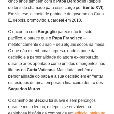
cinco anos também com o
Papa Bergoglio
(depois
de ter sido chamado para esse cargo por
Bento XVI
).
Em síntese, o chefe de gabinete do governo da Cúria.
E, depois, promovido a cardeal em 2018.
O encontro com
Bergoglio
parece não ter sido
pacífico, e parece que o
Papa Francisco
–
metaforicamente ou não – deu alguns socos na mesa.
O que não é nenhuma surpresa, dado o porte da
decisão e a personalidade do agora ex-purpurado,
durante anos apontado como um dos emergentes nas
fileiras da
Cúria Vaticana
. Mas dada também a
personalidade do papa e a sua decisão em enfrentar
os resíduos de uma temporada financeira dentro dos
Sagrados
Muros
.
O caminho de
Becciu
foi suave e sem percalços
durante muito tempo, e depois se envolveu na
espinhosa história da compra de um
edifício inteiro no