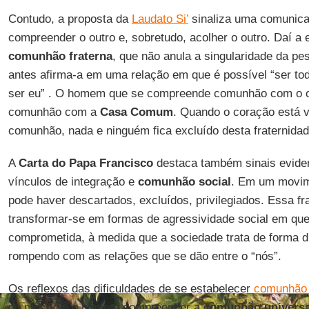
Contudo, a proposta da
Laudato Si’
sinaliza uma comunic
compreender o outro e, sobretudo, acolher o outro. Daí a
comunhão fraterna
, que não anula a singularidade da pe
antes afirma-a em uma relação em que é possível “ser to
ser eu” . O homem que se compreende comunhão com o ou
comunhão com a
Casa Comum
. Quando o coração está 
comunhão, nada e ninguém fica excluído desta fraternidad
A
Carta do Papa Francisco
destaca também sinais evide
vínculos de integração e
comunhão social
. Em um movim
pode haver descartados, excluídos, privilegiados. Essa f
transformar-se em formas de agressividade social em qu
comprometida, à medida que a sociedade trata de forma di
rompendo com as relações que se dão entre o “nós”.
Os reflexos das dificuldades de se estabelecer
comunhão 
no modo de o homem compreender a
comunhão universa