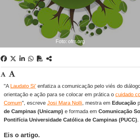
Foto: ofm.org
"A
Laudato Si’
enfatiza a comunicação pelo viés do diálog
orientação e ação para se colocar em prática o
cuidado c
Comum
", escreve
Josi Mara Nolli
, mestra em
Educação
p
de Campinas (Unicamp)
e formada em
Comunicação Soc
Pontifícia Universidade Católica de Campinas (PUCC)
.
Eis o artigo.