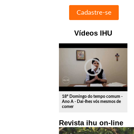
Vídeos IHU
play_circle_outline
18º Domingo do tempo comum -
Ano A - Dai-lhes vós mesmos de
comer
Revista ihu on-line