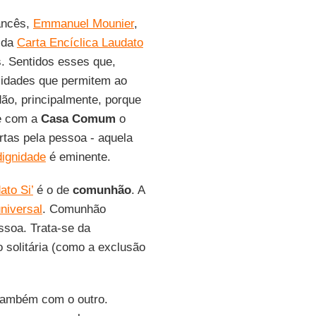
rancês,
Emmanuel Mounier
,
z da
Carta Encíclica Laudato
. Sentidos esses que,
ilidades que permitem ao
ão, principalmente, porque
 e com a
Casa Comum
o
tas pela pessoa - aquela
dignidade
é eminente.
ato Si’
é o de
comunhão
. A
niversal
. Comunhão
ssoa. Trata-se da
 solitária (como a exclusão
 também com o outro.