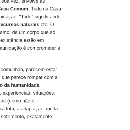
r sua vez, envolve as
Casa Comum
. Tudo na Casa
nicação. “Tudo” significando
recursos naturais
etc. O
ismo, de um corpo que só
 existência estão em
municação é comprometer a
e comunhão, parecem estar
 que parece romper com a
o da humanidade
.
 experiências, situações,
cias (como não é,
 luta, à adaptação, incita-
o sofrimento, exatamente