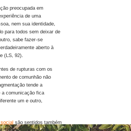
ação preocupada em
 experiência de uma
ssoa, nem sua identidade,
do para todos sem deixar de
tro, sabe fazer-se
verdadeiramente aberto à
e (LS, 92).
ntes de rupturas com os
ento de comunhão não
ragmentação tende a
e a comunicação fica
ferente um e outro,
social
são sentidos também
l
. Uns acham que podem