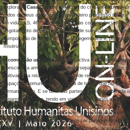
explorar a
Casa Comum
em nome do crescimento econômi
todos os seus aspectos um verdadeiro progresso integral
de vida” (LS, 46). A outros restam as consequências dess
esgotamento de recursos e meios de subsistência, a destru
a imposição de um estilo de vida hegemônico e, por cons
miséria.
A
comunhão universal
, na perspectiva da
Carta do Papa
consciência amorosa de não estar separado dos outros se
cultivar uma relação de cuidado e de respeito. A
casa é 
espaço de comunicação contínua de tudo o que faz parte d
formam o todo. E se uma das partes for desconsiderada ou
organismo adoece, tendo em vista serem partes vitais (ess
O homem que despreza o homem, que ignora os problemas
meio ambiente está se omitindo de ser parte integrante do 
individualismo
. Ser parte é ter participação. Participaçã