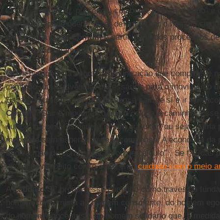
significar atuação, presença, colaboração com o “tudo” e 
outro lado, pode querer dizer de um tornar o homem cient
para com a
Casa Comum
e participá-lo dos processos d
direta ou indiretamente.
Outra perspectiva sobre a comunicação que comparece 
caminho, uma travessia, necessários para o movimento 
Essa comunicação leva o homem a sair de si e ir ao enco
Comum
. Sair é movimento que o coloca a caminho. Esse
outros, na generosidade e no ato gratuito, “ou seja, numa
medida e sem esperança de recompensa. A economia da 
dádiva, não de compensação ou de cálculo” . Se faz das p
visam ao respeito com o outro e ao
cuidado com o meio a
A
Laudato Si’
propõe esse caminho como travessia fund
homem consumista ao homem consciente, do homem ego
do homem egocentrista ao homem solidário que, à medid