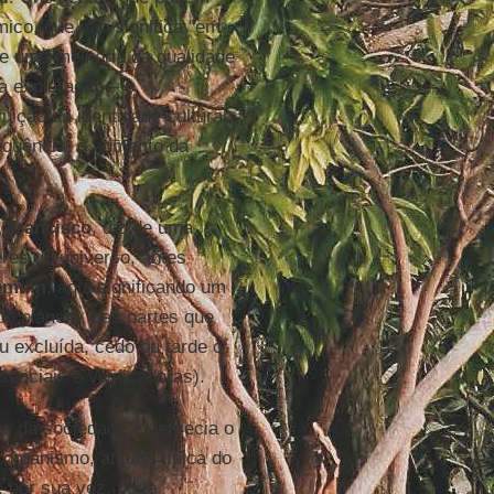
co, que não significa “em
 e uma melhoria da qualidade
a exploração – o
ição da identidade cultural,
equência, o aumento da
 Francisco
, diz de uma
res do universo, antes
comum
, aqui significando um
o planeta, das partes que
 excluída, cedo ou tarde o
enciais e vivificadoras).
 da sociedade e deprecia o
organismo, atitude típica do
o, por sua vez, pode