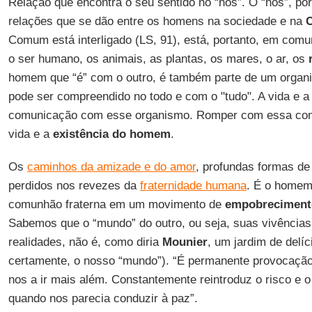
Relação que encontra o seu sentido no “nós”. O “nós”, po
relações que se dão entre os homens na sociedade e na
Comum está interligado (LS, 91), está, portanto, em comu
o ser humano, os animais, as plantas, os mares, o ar, os
homem que “é” com o outro, é também parte de um organ
pode ser compreendido no todo e com o "tudo". A vida e a
comunicação com esse organismo. Romper com essa co
vida e a
existência do homem
.
Os
caminhos da amizade e do amor
, profundas formas d
perdidos nos revezes da
fraternidade humana
. É o homem
comunhão fraterna em um movimento de
empobreciment
Sabemos que o “mundo” do outro, ou seja, suas vivências,
realidades, não é, como diria
Mounier
, um jardim de delí
certamente, o nosso “mundo”). “É permanente provocação à
nos a ir mais além. Constantemente reintroduz o risco e 
quando nos parecia conduzir à paz”.