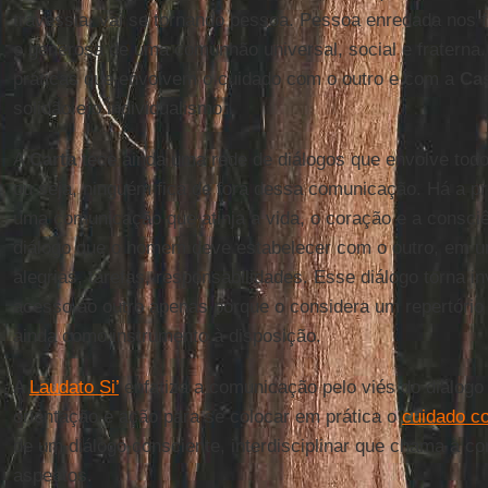
travessia, vai se tornando pessoa. Pessoa enredada nos 
e generosa de uma comunhão universal, social e fraterna.
práticas que envolvem o cuidado com o outro e com a
Ca
solidão e o individualismo.
A
Carta
tece ainda uma rede de diálogos que envolve todo
ou seja, ninguém fica de fora dessa comunicação. Há a 
uma comunicação que atinja a vida, o coração e a consci
diálogo que o homem deve estabelecer com o outro, em u
alegrias, tarefas, responsabilidades. Esse diálogo torna in
acesso ao outro apenas porque o considera um repertório
ainda como instrumento à disposição.
A
Laudato Si’
enfatiza a comunicação pelo viés do diálog
orientação e ação para se colocar em prática o
cuidado 
de um diálogo consciente, interdisciplinar que chama à 
aspectos.