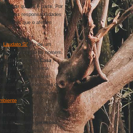
o todo de que se é parte. Por
e de suas responsabilidades
e decisões que o afetam
na
Laudato Si’
é a de um
de personalização do homem.
ntro do outro e da
Casa
 caminho se faz, entre
 palavra, na dádiva sem
pessoa é uma economia de
ráticas conscientes que
mbiente
.
amental do homem – do
ísta ao
homem generoso
,
a que avança nessa