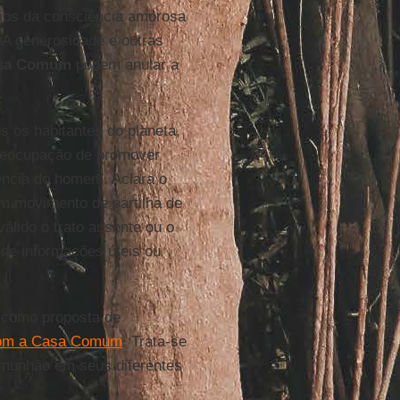
fios da consciência amorosa
 A generosidade e outras
sa Comum
podem anular a
s os habitantes do planeta,
preocupação de promover
ência do homem. Aclara o
m movimento de partilha de
válido o trato ausente ou o
 de informações úteis ou
o como proposta de
com a Casa Comum
. Trata-se
comunhão em seus diferentes