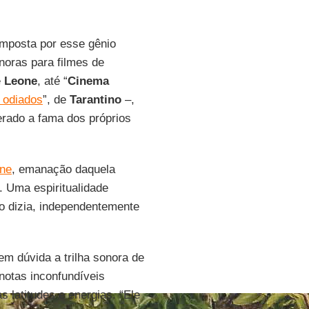
omposta por esse gênio
onoras para filmes de
e
Leone
, até “
Cinema
 odiados
”, de
Tarantino
–,
erado a fama dos próprios
one
, emanação daquela
. Uma espiritualidade
o dizia, independentemente
sem dúvida a trilha sonora de
notas inconfundíveis
 latitudes e energias. “Ele