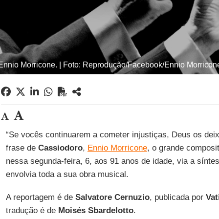
Ennio Morricone. | Foto: Reprodução/Facebook/Ennio Morricon
“Se vocês continuarem a cometer injustiças, Deus os de
frase de
Cassiodoro
,
Ennio Morricone
, o grande composi
nessa segunda-feira, 6, aos 91 anos de idade, via a síntes
envolvia toda a sua obra musical.
A reportagem é de
Salvatore Cernuzio
, publicada por
Vat
tradução é de
Moisés Sbardelotto
.