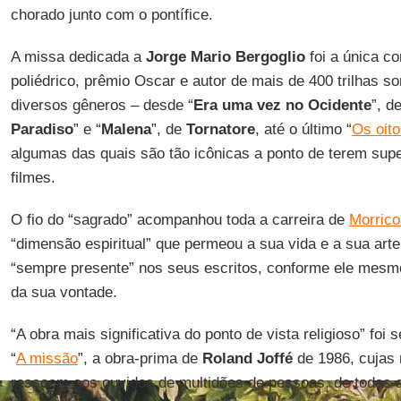
chorado junto com o pontífice.
A missa dedicada a
Jorge Mario Bergoglio
foi a única c
poliédrico, prêmio Oscar e autor de mais de 400 trilhas s
diversos gêneros – desde “
Era uma vez no Ocidente
”, d
Paradiso
” e “
Malena
”, de
Tornatore
, até o último “
Os oito
algumas das quais são tão icônicas a ponto de terem sup
filmes.
O fio do “sagrado” acompanhou toda a carreira de
Morric
“dimensão espiritual” que permeou a sua vida e a sua arte
“sempre presente” nos seus escritos, conforme ele mesm
da sua vontade.
“A obra mais significativa do ponto de vista religioso” foi 
“
A missão
”, a obra-prima de
Roland Joffé
de 1986, cujas 
ressoam aos ouvidos de multidões de pessoas, de todas as