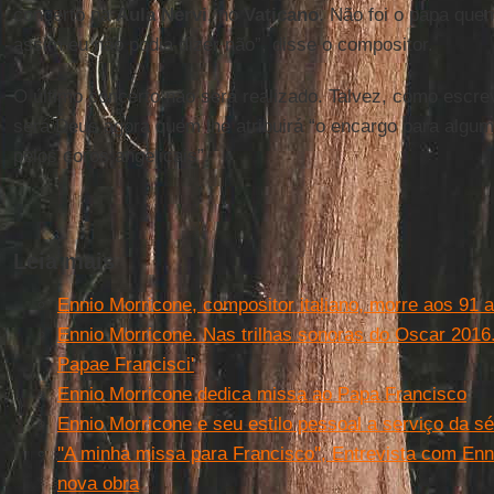
concerto na
Aula Nervi
, no
Vaticano
. Não foi o papa qu
assim eu não podia dizer não”, disse o compositor.
O último concerto não será realizado. Talvez, como escr
será Deus agora quem lhe atribuirá “o encargo para algum
pelos coros angelicais”.
Leia mais
Ennio Morricone, compositor italiano, morre aos 91 
Ennio Morricone. Nas trilhas sonoras do Oscar 2016
Papae Francisci'
Ennio Morricone dedica missa ao Papa Francisco
Ennio Morricone e seu estilo pessoal a serviço da sé
''A minha missa para Francisco'', Entrevista com En
nova obra