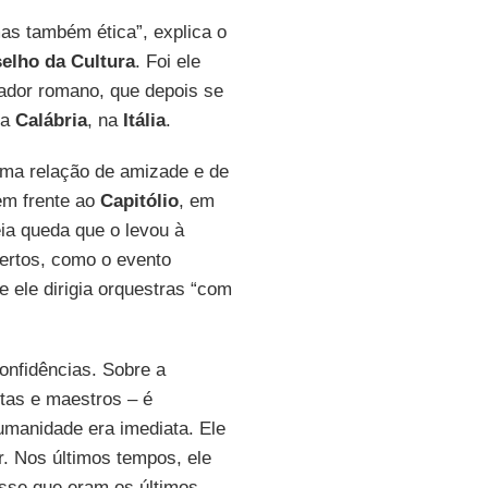
as também ética”, explica o
selho da Cultura
. Foi ele
ador romano, que depois se
da
Calábria
, na
Itália
.
uma relação de amizade e de
em frente ao
Capitólio
, em
eia queda que o levou à
certos, como o evento
e ele dirigia orquestras “com
onfidências. Sobre a
tas e maestros – é
umanidade era imediata. Ele
. Nos últimos tempos, ele
isse que eram os últimos