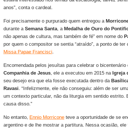
anos”, conta o cardeal.
Foi precisamente o purpurado quem entregou a
Morricon
durante a
Semana Santa
, a
Medalha de Ouro do Pontifi
não apenas de cultura, mas também de fé” em nome do
P
por quem o compositor se sentia “atraído”, a ponto de te
Missa Papae Francisci
.
Encomendada pelos jesuítas para celebrar o bicentenário 
Companhia de Jesus
, ele a executou em 2015 na
Igreja
seu desejo era que ela fosse executada dentro da
Basílic
Ravasi
. “Infelizmente, ele não conseguiu: além de ser um
um contexto particular, não da liturgia em sentido estrito.
causa disso.”
No entanto,
Ennio Morricone
teve a oportunidade de se en
argentino e de lhe mostrar a partitura. Nessa ocasião, el