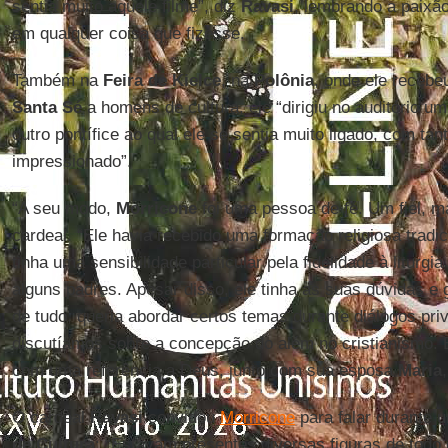
sentia muito aquele filme”, diz
Ravasi
, lembrando a paix
em qualquer coisa que fizesse.
Também na
Feira de Kielce
, na
Polônia
, onde ele recebe
Santa Sé
a homens de cultura, ele “dirigiu no auditório um
outro pontífice ao qual ele se sentia muito ligado, com tan
impressionado”.
“A seu modo,
Morricone
foi uma pessoa de fé. Um fiel, ma
cardeal. “Ele havia recebido uma formação religiosa tradici
tinha uma sensibilidade particular pela fidelidade à liturgi
alguns padres. Apesar disso, ele tinha as suas dúvidas e
de tudo, queria abordar certos temas durante diálogos pr
discutíamos sobre a concepção do além no cristianismo. E
com uma referência a Deus, junto com sua esposa
Maria
O cardeal
Ravasi
convidou
Morricone
para falar durante 
de Cultura
: “Estavam presentes diversas figuras de todo