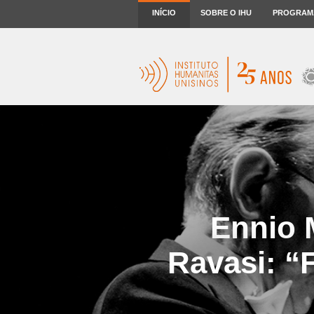
INÍCIO
SOBRE O IHU
PROGRAM
Ennio 
Ravasi: “F