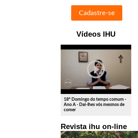
Vídeos IHU
play_circle_outline
18º Domingo do tempo comum -
Ano A - Dai-lhes vós mesmos de
comer
Revista ihu on-line