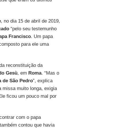
e
, no dia 15 de abril de 2019,
cado
“pelo seu testemunho
apa Francisco
. Um papa
r composto para ele uma
da reconstituição da
 do Gesù
, em
Roma
. “Mas o
a de São Pedro
”, explica
a missa muito longa, exigia
 Ele ficou um pouco mal por
contrar com o papa
e também contou que havia