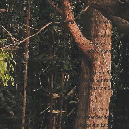
conheciam, até mesmo bispos e consultores que não tinh
diretos. Por outro lado, ele era capaz de fazer música de
sofisticada a ponto de exigir uma gramática interpretativa p
“Lembro-me – continua o cardeal – da sua intervenção tão 
participativa. Ele falou do vínculo entre ver e escutar. A m
entrelaçamento da visão e da escuta. Nesse sentido, a su
grande expressão de espiritualidade interior.”
No Vaticano, o prêmio
Oscar
havia dirigido em 2016 o “
Co
para os pobres
”, com a
Orquestra Roma Sinfonietta
e 
Nacional de Santa Cecília
, fazendo ressoar na
Sala Paul
célebres.
Em 2020, ele deveria retornar ao mesmo local para um ev
havia anunciado no ano passado, surpreendendo os admir
acompanharam na despedida dos palcos em
Lucca
. “No 