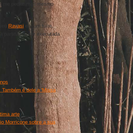
em me pediu, mas mesmo
eveu
Ravasi
em um tuíte,
a partitura a ser executada
anos
. Também é dele a 'Missa
tima arte
nio Morricone sobre a sua