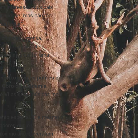
am interesses musicais
 qualidade, mas não tão
articular”.
brilhante, intensa,
úsica era para ele o
a ora musical foi uma
ncerto com os pobres e
o
Coro da Academia
o VI
as suas músicas mais
ento especial. Ele mesmo o
adores que o
próximo ano, haverá um