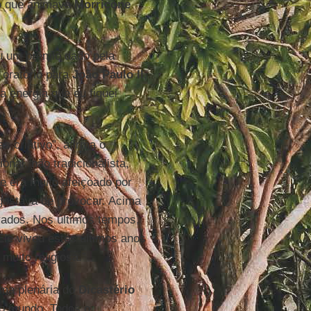
ão que animava
Morricone
u um prêmio dado pela
 oratório para
João Paulo II
,
ta energia que eu fiquei
s criativo”, afirma o
onal, não tradicionalista,
a e era muito afeiçoado por
 gostava de provocar. Acima
ivados. Nos últimos tempos,
le viveu estes últimos anos
, muito religiosa.”
uma plenária do
Dicastério
 o mundo. Todos o