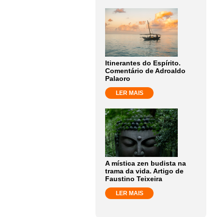
Itinerantes do Espírito.
Comentário de Adroaldo
Palaoro
LER MAIS
A mística zen budista na
trama da vida. Artigo de
Faustino Teixeira
LER MAIS