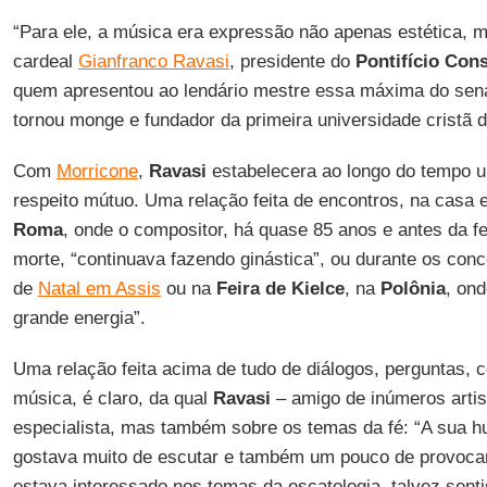
“Para ele, a música era expressão não apenas estética, m
cardeal
Gianfranco Ravasi
, presidente do
Pontifício Con
quem apresentou ao lendário mestre essa máxima do sen
tornou monge e fundador da primeira universidade cristã 
Com
Morricone
,
Ravasi
estabelecera ao longo do tempo 
respeito mútuo. Uma relação feita de encontros, na casa 
Roma
, onde o compositor, há quase 85 anos e antes da f
morte, “continuava fazendo ginástica”, ou durante os con
de
Natal em Assis
ou na
Feira de Kielce
, na
Polônia
, ond
grande energia”.
Uma relação feita acima de tudo de diálogos, perguntas, c
música, é claro, da qual
Ravasi
– amigo de inúmeros artis
especialista, mas também sobre os temas da fé: “A sua h
gostava muito de escutar e também um pouco de provocar
estava interessado nos temas da escatologia, talvez sent