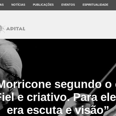
AS
NOTÍCIAS
PUBLICAÇÕES
EVENTOS
ESPIRITUALIDADE
Morricone segundo o 
iel e criativo. Para el
era escuta e visão”