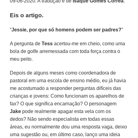
09-06-2020. A tradução é de
Isaque Gomes
Correa
.
Eis o artigo.
“
Jessie, por que só homens podem ser padres?
”
A pergunta de
Tess
acertou-me em cheio, como uma
bola de golfe arremessada com toda força contra o
meu peito.
Depois de alguns meses como coordenadora de
pastoral em uma escola de ensino médio, eu já havia
me acostumado a responder perguntas difíceis das
crianças e jovens: Como funcionam os aparelhos de
fax? O que significa encarnação? O personagem
Jake
pode realmente apagar esta vela com os
dedos? Não sendo especialista em todas essas
áreas, eu normalmente dou uma resposta vaga, deixo
uma sugestão ou, em último caso, lanço uma ideia