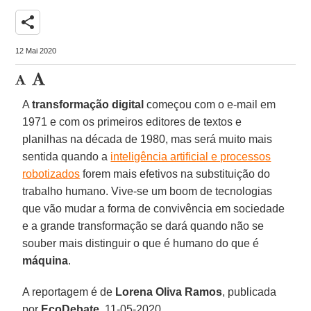
share
12 Mai 2020
A
transformação
digital
começou com o e-mail em
1971 e com os primeiros editores de textos e
planilhas na década de 1980, mas será muito mais
sentida quando a
inteligência artificial e processos
robotizados
forem mais efetivos na substituição do
trabalho humano. Vive-se um boom de tecnologias
que vão mudar a forma de convivência em sociedade
e a grande transformação se dará quando não se
souber mais distinguir o que é humano do que é
máquina
.
A reportagem é de
Lorena Oliva Ramos
, publicada
por
EcoDebate
, 11-05-2020.