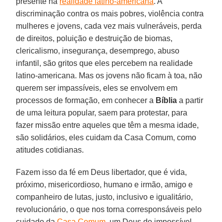
presente na
realidade latino-americana
. A
discriminação contra os mais pobres, violência contra
mulheres e jovens, cada vez mais vulneráveis, perda
de direitos, poluição e destruição de biomas,
clericalismo, insegurança, desemprego, abuso
infantil, são gritos que eles percebem na realidade
latino-americana. Mas os jovens não ficam à toa, não
querem ser impassíveis, eles se envolvem em
processos de formação, em conhecer a
Bíblia
a partir
de uma leitura popular, saem para protestar, para
fazer missão entre aqueles que têm a mesma idade,
são solidários, eles cuidam da Casa Comum, como
atitudes cotidianas.
Fazem isso da fé em Deus libertador, que é vida,
próximo, misericordioso, humano e irmão, amigo e
companheiro de lutas, justo, inclusivo e igualitário,
revolucionário, o que nos torna corresponsáveis pelo
cuidado da
Casa Comum
, um Deus do impossível,