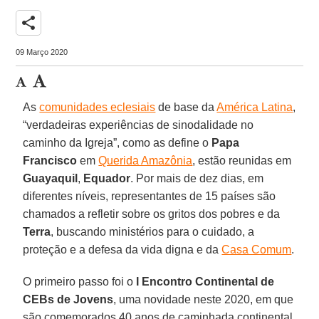
share
09 Março 2020
As
comunidades eclesiais
de base da
América Latina
,
“verdadeiras experiências de sinodalidade no
caminho da Igreja”, como as define o
Papa
Francisco
em
Querida Amazônia
, estão reunidas em
Guayaquil
,
Equador
. Por mais de dez dias, em
diferentes níveis, representantes de 15 países são
chamados a refletir sobre os gritos dos pobres e da
Terra
, buscando ministérios para o cuidado, a
proteção e a defesa da vida digna e da
Casa Comum
.
O primeiro passo foi o
I Encontro Continental de
CEBs de Jovens
, uma novidade neste 2020, em que
são comemorados 40 anos de caminhada continental.