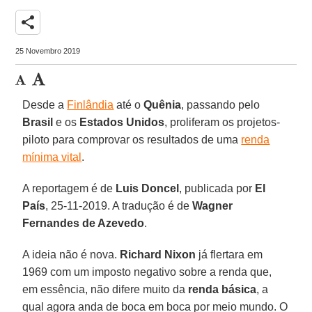
share
25 Novembro 2019
Desde a
Finlândia
até o
Quênia
, passando pelo
Brasil
e os
Estados Unidos
, proliferam os projetos-
piloto para comprovar os resultados de uma
renda
mínima vital
.
A reportagem é de
Luis Doncel
, publicada por
El
País
, 25-11-2019. A tradução é de
Wagner
Fernandes de Azevedo
.
A ideia não é nova.
Richard Nixon
já flertara em
1969 com um imposto negativo sobre a renda que,
em essência, não difere muito da
renda básica
, a
qual agora anda de boca em boca por meio mundo. O