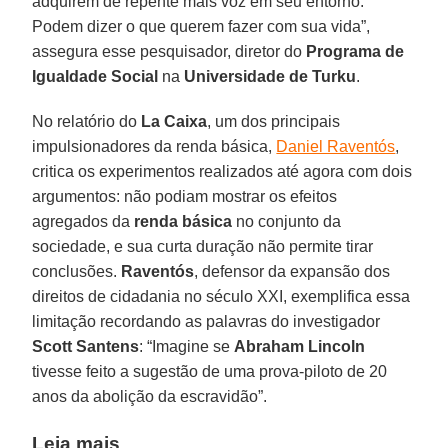
adquirem de repente mais voz em seu entorno.
Podem dizer o que querem fazer com sua vida”,
assegura esse pesquisador, diretor do
Programa de
Igualdade Social
na
Universidade de Turku
.
No relatório do
La Caixa
, um dos principais
impulsionadores da renda básica,
Daniel Raventós
,
critica os experimentos realizados até agora com dois
argumentos: não podiam mostrar os efeitos
agregados da
renda básica
no conjunto da
sociedade, e sua curta duração não permite tirar
conclusões.
Raventós
, defensor da expansão dos
direitos de cidadania no século XXI, exemplifica essa
limitação recordando as palavras do investigador
Scott Santens
: “Imagine se
Abraham
Lincoln
tivesse feito a sugestão de uma prova-piloto de 20
anos da abolição da escravidão”.
Leia mais