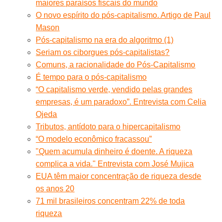
maiores paraísos fiscais do mundo
O novo espírito do pós-capitalismo. Artigo de Paul
Mason
Pós-capitalismo na era do algoritmo (1)
Seriam os ciborgues pós-capitalistas?
Comuns, a racionalidade do Pós-Capitalismo
É tempo para o pós-capitalismo
“O capitalismo verde, vendido pelas grandes
empresas, é um paradoxo”. Entrevista com Celia
Ojeda
Tributos, antídoto para o hipercapitalismo
“O modelo econômico fracassou”
"Quem acumula dinheiro é doente. A riqueza
complica a vida." Entrevista com José Mujica
EUA têm maior concentração de riqueza desde
os anos 20
71 mil brasileiros concentram 22% de toda
riqueza