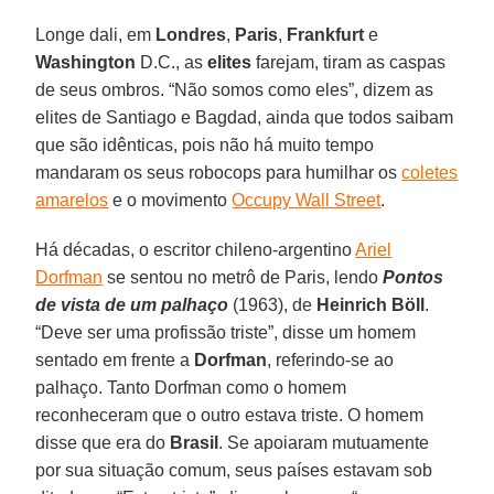
Longe dali, em
Londres
,
Paris
,
Frankfurt
e
Washington
D.C., as
elites
farejam, tiram as caspas
de seus ombros. “Não somos como eles”, dizem as
elites de Santiago e Bagdad, ainda que todos saibam
que são idênticas, pois não há muito tempo
mandaram os seus robocops para humilhar os
coletes
amarelos
e o movimento
Occupy Wall Street
.
Há décadas, o escritor chileno-argentino
Ariel
Dorfman
se sentou no metrô de Paris, lendo
Pontos
de vista de um palhaço
(1963), de
Heinrich Böll
.
“Deve ser uma profissão triste”, disse um homem
sentado em frente a
Dorfman
, referindo-se ao
palhaço. Tanto Dorfman como o homem
reconheceram que o outro estava triste. O homem
disse que era do
Brasil
. Se apoiaram mutuamente
por sua situação comum, seus países estavam sob