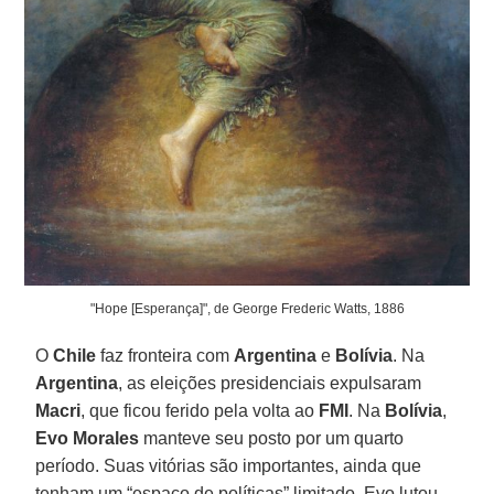
"Hope [Esperança]", de George Frederic Watts, 1886
O
Chile
faz fronteira com
Argentina
e
Bolívia
. Na
Argentina
, as eleições presidenciais expulsaram
Macri
, que ficou ferido pela volta ao
FMI
. Na
Bolívia
,
Evo Morales
manteve seu posto por um quarto
período. Suas vitórias são importantes, ainda que
tenham um “espaço de políticas” limitado. Evo lutou