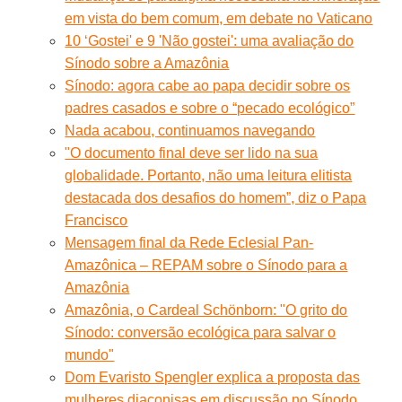
em vista do bem comum, em debate no Vaticano
10 ‘Gostei' e 9 'Não gostei': uma avaliação do
Sínodo sobre a Amazônia
Sínodo: agora cabe ao papa decidir sobre os
padres casados e sobre o “pecado ecológico”
Nada acabou, continuamos navegando
"O documento final deve ser lido na sua
globalidade. Portanto, não uma leitura elitista
destacada dos desafios do homem”, diz o Papa
Francisco
Mensagem final da Rede Eclesial Pan-
Amazônica – REPAM sobre o Sínodo para a
Amazônia
Amazônia, o Cardeal Schönborn: "O grito do
Sínodo: conversão ecológica para salvar o
mundo"
Dom Evaristo Spengler explica a proposta das
mulheres diaconisas em discussão no Sínodo