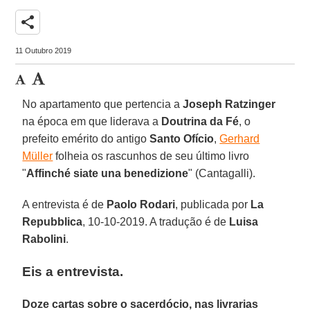
share
11 Outubro 2019
No apartamento que pertencia a
Joseph Ratzinger
na época em que liderava a
Doutrina da Fé
, o
prefeito emérito do antigo
Santo Ofício
,
Gerhard
Müller
folheia os rascunhos de seu último livro
"
Affinché siate una benedizione
" (Cantagalli).
A entrevista é de
Paolo Rodari
, publicada por
La
Repubblica
, 10-10-2019. A tradução é de
Luisa
Rabolini
.
Eis a entrevista.
Doze cartas sobre o sacerdócio, nas livrarias