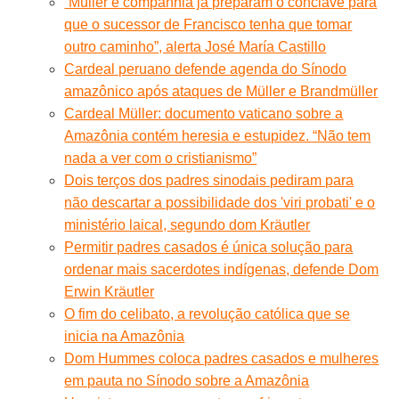
“Müller e companhia já preparam o conclave para
que o sucessor de Francisco tenha que tomar
outro caminho”, alerta José María Castillo
Cardeal peruano defende agenda do Sínodo
amazônico após ataques de Müller e Brandmüller
Cardeal Müller: documento vaticano sobre a
Amazônia contém heresia e estupidez. “Não tem
nada a ver com o cristianismo”
Dois terços dos padres sinodais pediram para
não descartar a possibilidade dos 'viri probati' e o
ministério laical, segundo dom Kräutler
Permitir padres casados é única solução para
ordenar mais sacerdotes indígenas, defende Dom
Erwin Kräutler
O fim do celibato, a revolução católica que se
inicia na Amazônia
Dom Hummes coloca padres casados e mulheres
em pauta no Sínodo sobre a Amazônia