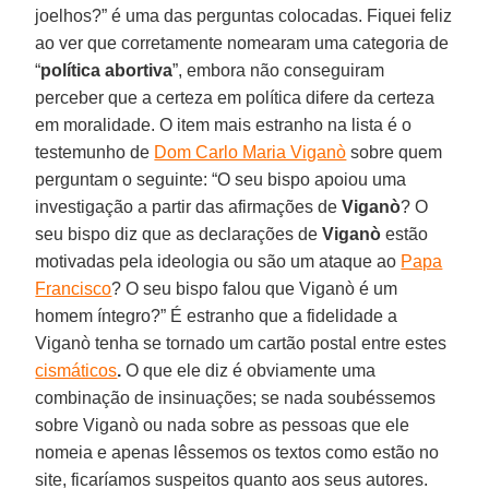
joelhos?” é uma das perguntas colocadas. Fiquei feliz
ao ver que corretamente nomearam uma categoria de
“
política
abortiva
”, embora não conseguiram
perceber que a certeza em política difere da certeza
em moralidade. O item mais estranho na lista é o
testemunho de
Dom Carlo Maria Viganò
sobre quem
perguntam o seguinte: “O seu bispo apoiou uma
investigação a partir das afirmações de
Viganò
? O
seu bispo diz que as declarações de
Viganò
estão
motivadas pela ideologia ou são um ataque ao
Papa
Francisco
? O seu bispo falou que Viganò é um
homem íntegro?” É estranho que a fidelidade a
Viganò tenha se tornado um cartão postal entre estes
cismáticos
.
O que ele diz é obviamente uma
combinação de insinuações; se nada soubéssemos
sobre Viganò ou nada sobre as pessoas que ele
nomeia e apenas lêssemos os textos como estão no
site, ficaríamos suspeitos quanto aos seus autores.