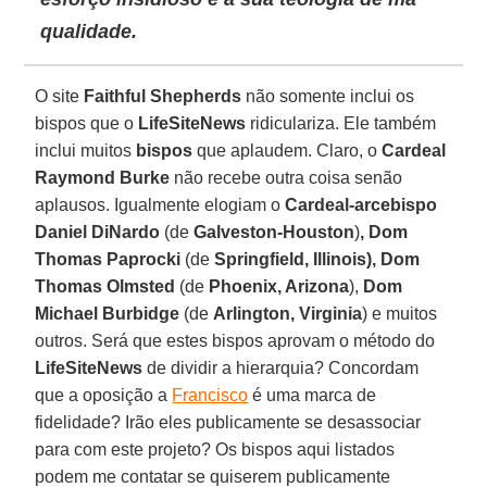
qualidade.
O site
Faithful Shepherds
não somente inclui os
bispos que o
LifeSiteNews
ridiculariza. Ele também
inclui muitos
bispos
que aplaudem. Claro, o
Cardeal
Raymond Burke
não recebe outra coisa senão
aplausos. Igualmente elogiam o
Cardeal-arcebispo
Daniel DiNardo
(de
Galveston-Houston
)
, Dom
Thomas Paprocki
(de
Springfield, Illinois), Dom
Thomas Olmsted
(de
Phoenix, Arizona
),
Dom
Michael Burbidge
(de
Arlington, Virginia
) e muitos
outros. Será que estes bispos aprovam o método do
LifeSiteNews
de dividir a hierarquia? Concordam
que a oposição a
Francisco
é uma marca de
fidelidade? Irão eles publicamente se desassociar
para com este projeto? Os bispos aqui listados
podem me contatar se quiserem publicamente