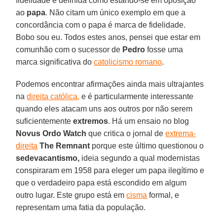
fidelidade é definida como estando-se em oposição
ao
papa
. Não citam um único exemplo em que a
concordância com o papa é marca de fidelidade.
Bobo sou eu. Todos estes anos, pensei que estar em
comunhão com o sucessor de
Pedro
fosse uma
marca significativa do
catolicismo romano
.
Podemos encontrar afirmações ainda mais ultrajantes
na
direita católica,
e é particularmente interessante
quando eles atacam uns aos outros por não serem
suficientemente
extremos
. Há um ensaio no blog
Novus Ordo Watch
que critica o jornal de
extrema-
direita
The Remnant
porque este último questionou o
sedevacantismo,
ideia segundo a qual modernistas
conspiraram em 1958 para eleger um papa ilegítimo e
que o verdadeiro papa está escondido em algum
outro lugar. Este grupo está em
cisma
formal, e
representam uma fatia da população.