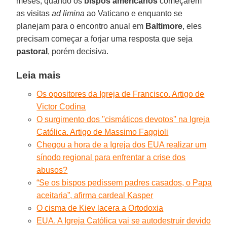
meses, quando os
bispos americanos
começarem
as visitas
ad limina
ao Vaticano e enquanto se
planejam para o encontro anual em
Baltimore
, eles
precisam começar a forjar uma resposta que seja
pastoral
, porém decisiva.
Leia mais
Os opositores da Igreja de Francisco. Artigo de
Victor Codina
O surgimento dos ''cismáticos devotos'' na Igreja
Católica. Artigo de Massimo Faggioli
Chegou a hora de a Igreja dos EUA realizar um
sínodo regional para enfrentar a crise dos
abusos?
“Se os bispos pedissem padres casados, o Papa
aceitaria”, afirma cardeal Kasper
O cisma de Kiev lacera a Ortodoxia
EUA. A Igreja Católica vai se autodestruir devido