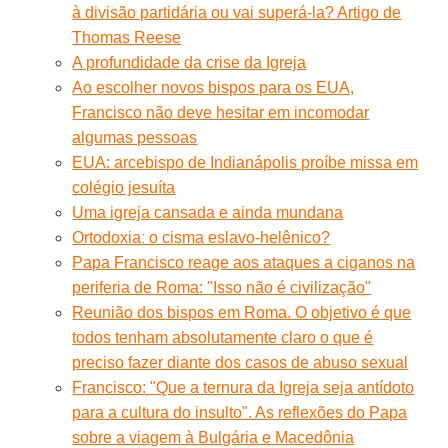
à divisão partidária ou vai superá-la? Artigo de
Thomas Reese
A profundidade da crise da Igreja
Ao escolher novos bispos para os EUA,
Francisco não deve hesitar em incomodar
algumas pessoas
EUA: arcebispo de Indianápolis proíbe missa em
colégio jesuíta
Uma igreja cansada e ainda mundana
Ortodoxiaː o cisma eslavo-helênico?
Papa Francisco reage aos ataques a ciganos na
periferia de Roma: "Isso não é civilização"
Reunião dos bispos em Roma. O objetivo é que
todos tenham absolutamente claro o que é
preciso fazer diante dos casos de abuso sexual
Francisco: "Que a ternura da Igreja seja antídoto
para a cultura do insulto". As reflexões do Papa
sobre a viagem à Bulgária e Macedônia