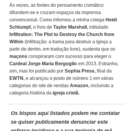
Às vezes, as fontes do pensamento cismático
difundem-se e cruzam espaços da imprensa
convencional. Como informou a minha colega
Heidi
Schlumpf,
o livro de
Taylor Marshall,
intitulado
Infiltration: The Plot to Destroy the Church from
Within
(Infiltração: a trama para destruir a Igreja a
partir de dentro, em tradução livre), sustenta que os
maçons
conspiraram com sucesso para eleger o
Cardeal Jorge Maria Bergoglio
em 2013. Estranho,
sim, mas foi publicado por
Sophia Press,
filial da
EWTN,
e alcançou o posto de número 1 em várias
categorias do site de vendas
Amazon,
incluindo a
categoria história da
igreja cristã.
Os bispos aqui listados podem me contatar
se quiser publicamente denunciar este
esforço insidioso e a sua teologia de má