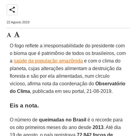
share
22 Agosto 2019
O fogo reflete a irresponsabilidade do presidente com
o bioma que é patrimônio de todos os brasileiros, com
a
saúde da população amazônida
e com o clima do
planeta, cujas alterações alimentam a destruição da
floresta e são por ela alimentadas, num círculo
vicioso, afirma nota da coordenação do
Observatório
do Clima
, publicada em seu portal, 21-08-2019.
Eis a nota
.
O número de
queimadas no Brasil
é o recorde para
os oito primeiros meses do ano desde
2013
. Até dia
19 de agosto, o país registrava
72.842 focos de