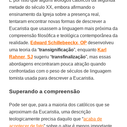
É por isso que alguns teólogos católicos da segunda
metade do século XX, embora afirmando o
ensinamento da Igreja sobre a presença real,
tentaram encontrar novas formas de descrever a
Eucaristia que usassem a linguagem mais próxima da
compreensão filosófica e teológica contemporânea da
realidade.
Edward Schillebeeckx
,
OP
desenvolveu
uma teoria da “
transignificação
”, enquanto
Karl
Rahner
,
SJ
sugeriu “
transfinalização
”, mas essas
abordagens encontraram pouca atração quando
confrontadas com o peso de séculos de linguagem
tomista usada para descrever a Eucaristia.
Superando a compreensão
Pode ser que, para a maioria dos católicos que se
aproximam da Eucaristia, uma descrição
teologicamente precisa daquilo que “
acaba de
acontecer de fato
” sobre o altar é menos importante