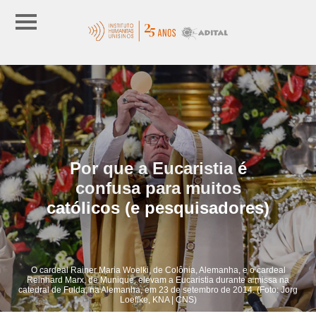
Por que a Eucaristia é
confusa para muitos
católicos (e pesquisadores)
O cardeal Rainer Maria Woelki, de Colônia, Alemanha, e o cardeal
Reinhard Marx, de Munique, elevam a Eucaristia durante a missa na
catedral de Fulda, na Alemanha, em 23 de setembro de 2014. (Foto: Jorg
Loeffke, KNA | CNS)