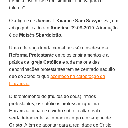
trêmula: ‘Bem, se é um símbolo, que vá para o
inferno”.
O artigo é de
James T. Keane
e
Sam Sawyer
, SJ, em
artigo publicado em
America
, 09-08-2019. A tradução
é de
Moisés Sbardelotto
.
Uma diferença fundamental nos séculos desde a
Reforma Protestante
entre os ensinamentos e a
prática da
Igreja Católica
e a da maioria das
denominações protestantes tem se centrado naquilo
que se acredita que
acontece na celebração da
Eucaristia
.
Diferentemente de (muitos de seus) irmãos
protestantes, os católicos professam que, na
Eucaristia, o pão e o vinho sobre o altar real e
verdadeiramente se tornam o corpo e o sangue de
Cristo
. Além de apontar para a realidade de Cristo