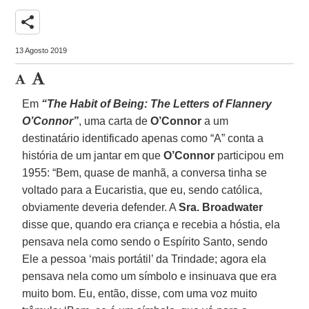
share
13 Agosto 2019
Em
“The Habit of Being: The Letters of Flannery
O’Connor”
, uma carta de
O’Connor
a um
destinatário identificado apenas como “A” conta a
história de um jantar em que
O’Connor
participou em
1955: “Bem, quase de manhã, a conversa tinha se
voltado para a Eucaristia, que eu, sendo católica,
obviamente deveria defender. A
Sra. Broadwater
disse que, quando era criança e recebia a hóstia, ela
pensava nela como sendo o Espírito Santo, sendo
Ele a pessoa ‘mais portátil’ da Trindade; agora ela
pensava nela como um símbolo e insinuava que era
muito bom. Eu, então, disse, com uma voz muito