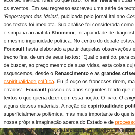
acontecimentos. Mais do que isso, foi até
Teerã
em duas 
os eventos. Em seu regresso escreveu uma série de text
‘
Reportagem das Ideias
’, publicada pelo jornal italiano
Cor
aos textos foi imediata. Sua análise foi considerada com
e simpatia ao aiatolá
Khomeini
, incapacidade de diagnost
e mesmo ingenuidade política. No centro do debate estava
Foucault
havia elaborado a partir daquelas observações 
trecho final de um de seus textos: “Qual o sentido, par
de buscar, ao preço mesmo de suas vidas, esta coisa cuja
esquecemos, desde o
Renascimento
e as
grandes crise
espiritualidade política
. Eu já ouço os franceses rirem, ma
errados”.
Foucault
passou os anos seguintes tendo que ex
textos o que queria dizer com essa noção. O livro,
O enig
alguns desses materiais. A noção de
espiritualidade polí
superficialmente polêmica, mas mais importante do que is
nossa própria imaginação acerca do Estado e de
processo
fundados sob o terreno da
laicidade
e um horizonte
secul