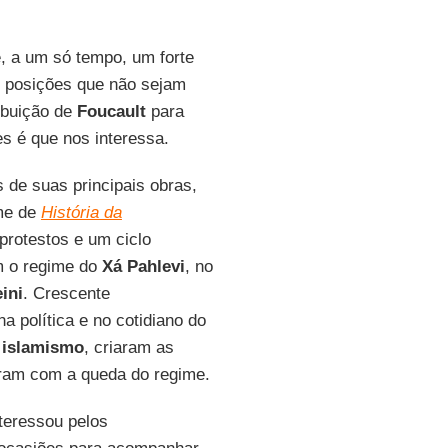
, a um só tempo, um forte
m posições que não sejam
ibuição de
Foucault
para
s é que nos interessa.
 de suas principais obras,
me de
História da
protestos e um ciclo
am o regime do
Xá Pahlevi
, no
ini
. Crescente
a política e no cotidiano do
o
islamismo
, criaram as
aram com a queda do regime.
teressou pelos