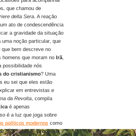
ocasiões para acompanhar
os, que chamou de
riere della Sera
. A reação
o um ato de condescendência
icar a gravidade da situação
 uma noção particular, que
e que bem descreve no
a os homens que moram no
Irã
,
 possibilidade nós
s do cristianismo
? Uma
s eu sei que eles estão
plicar em entrevistas e
ma da Revolta
, compila
tica
é apenas
so é a luz que joga sobre
s políticos modernos
como
ar
. É a partir do
processo