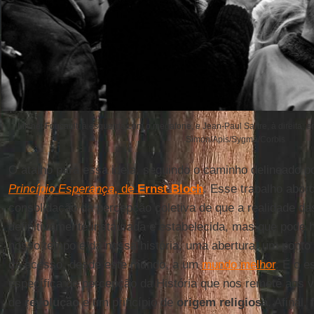
Michel Foucault, à esquerda com o megafone, e Jean-Paul Sartre, à direita, 
Simon/Apis/Sygma/Corbis
O atalho para essa ideia, seguindo o caminho delineado p
Princípio Esperança
, de
Ernst Bloch
. Esse trabalho abor
consolidação da percepção coletiva de que a realidade da
definitivamente instaurada e estabelecida, mas que pode 
nosso tempo e da nossa história, uma abertura, um ponto 
dá acesso, desde este mundo, a um
mundo melhor
. É o 
específica de percepção da História que nos remete aos ví
de
revolução
e um princípio de
origem religiosa
. Afinal