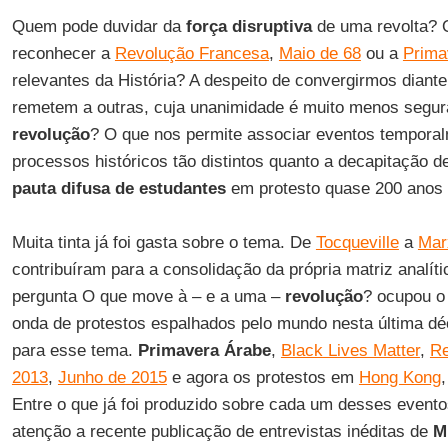
Quem pode duvidar da
força disruptiva
de uma revolta? 
reconhecer a
Revolução Francesa
,
Maio de 68
ou a
Prima
relevantes da História? A despeito de convergirmos diant
remetem a outras, cuja unanimidade é muito menos segura
revolução
? O que nos permite associar eventos temporal
processos históricos tão distintos quanto a decapitação 
pauta difusa de estudantes
em protesto quase 200 anos
Muita tinta já foi gasta sobre o tema. De
Tocqueville
a
Mar
contribuíram para a consolidação da própria matriz analíti
pergunta O que move à – e a uma –
revolução
? ocupou o
onda de protestos espalhados pelo mundo nesta última dé
para esse tema.
Primavera Árabe
,
Black Lives Matter
,
Re
2013
,
Junho de 2015
e agora os protestos em
Hong Kong
Entre o que já foi produzido sobre cada um desses evento
atenção a recente publicação de entrevistas inéditas de
M