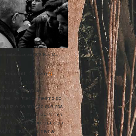
em manifestação, em 1972. Foto: Marc
or
Foucault
, é o livro
O
da como se deu a
s coisas não está
haver, no interior mesmo do
de luz e de atração que nos
estabelecimento dessa forma
nculos entre a própria ideia
, foram fundamentalmente