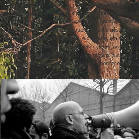
como nas décadas seguintes o antropólogo
Talal Asad
aju
por acaso também refletindo a partir de contextos islâmic
relação entre religião e Estado, mas pelo contrário, institu
religião passa a ser tema de Estado, afinal, é nesse mom
marcar quais são os limites, qual é o lugar e, em alguma m
Foucault
não aborda a
revolução
em si, mas tangencia 
princípio revolucionário
. E é aí, nas origens históricas 
marcadamente moderno, que o filósofo reconhece a impor
espiritualidade
.