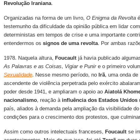
Revolução Iraniana
.
Organizadas na forma de um livro,
O Enigma da Revolta
é
testemunho da dificuldade da opinião pública em lidar co
deterministas em tempos de crise e uma importante contr
entendermos os
signos de uma revolta
. Por ambas razõe
1978. Naquela altura,
Foucault
já havia publicado algumas
As Palavras e as Coisas
,
Vigiar e Punir
e o primeiro volu
Sexualidade
. Nesse mesmo período, no
Irã
, uma onda de 
ascendente de violência perpetrada pelo exército abalar
poder desde 1941, e ampliaram o apoio ao
Aiatolá Khome
nacionalismo
, reação à
influência dos Estados Unidos
n
país, aliados à demanda pela ampliação da visibilidade d
condições para o crescimento dos protestos, que culmin
Assim como outros intelectuais franceses,
Foucault
se in