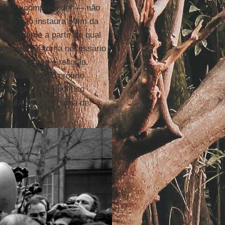
dou a compreender — não
os — não instaura o fim da
i um regime a partir do qual
ento que se torna necessário
edida, o que é religião.
a
genealogia
do próprio
de um processo político
tância do que chama de