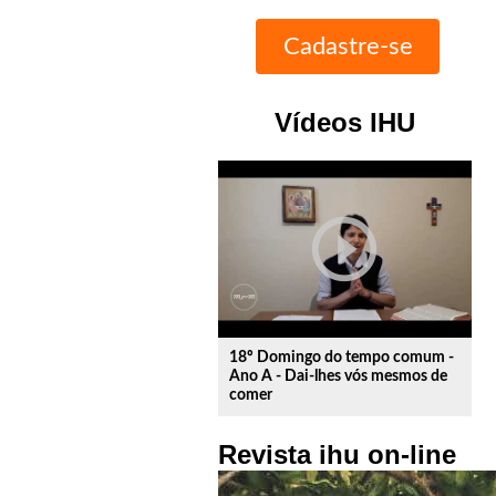
Vídeos IHU
play_circle_outline
18º Domingo do tempo comum -
Ano A - Dai-lhes vós mesmos de
comer
Revista ihu on-line