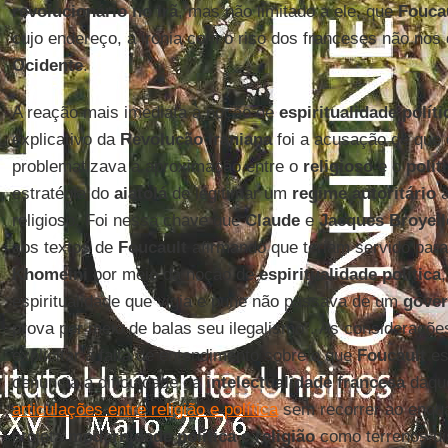
revolucionário no Irã
, mas não limitado a ele, que
Fouca
cujo endereço, a ironia com o riso dos franceses não nos
Ocidente
.
A reação mais imediata à noção de
espiritualidade políti
explicativo da
Revolução Iraniana
foi a acusação de que
problematizava a aproximação entre o
religioso
e o
polít
estratégia do
aiatolá
de legitimar um
regime autoritário
a
religioso. Foi nessa chave que
Claude
e
Jacques Broyell
aos textos de
Foucault
afirmando que teriam servido para
Khomeini
por meio da noção de
espiritualidade política
espiritualidade que vigia e pune não passava de um
gover
prova por meio de balas seu ilegalismo”. As consideraçõ
explicitar a falta de entendimento sobre o que
Foucault
es
denuncia a dificuldade da
intelectualidade francesa
daque
articulações entre religião e política
sem recorrer ao enqua
projeta
modernidade política e religião
como terrenos di