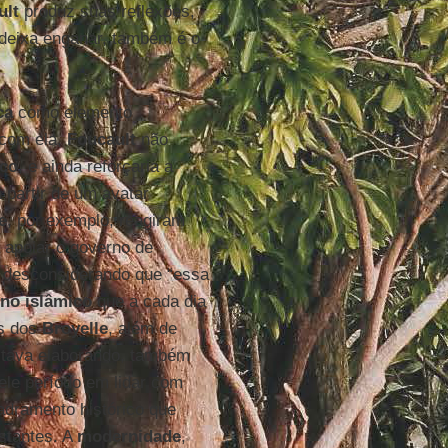
ult
produz suas reflexões,
 deixa enganar, também é o
ca
como elemento
 com ela,
Foucault
não
ico
, e ainda reforçaria a
 partir de um avatar
e
, por exemplo, reagiram
 apoiar o governo de
, desconsiderando que “essa
no islâmico
que a cada dia
es dos
Broyelle
, além de
tava elaborando, também
le período em lidar com
dramento histórico que
stantes. A
modernidade
,