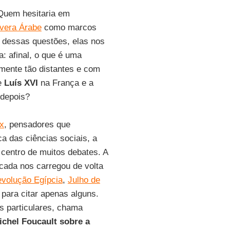
Quem hesitaria em
vera Árabe
como marcos
e dessas questões, elas nos
: afinal, o que é uma
mente tão distantes e com
de
Luís XVI
na França e a
 depois?
x
, pensadores que
ca das ciências sociais, a
 centro de muitos debates. A
cada nos carregou de volta
volução Egípcia
,
Julho de
, para citar apenas alguns.
s particulares, chama
ichel Foucault sobre a