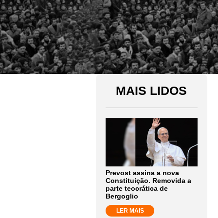
MAIS LIDOS
Prevost assina a nova
Constituição. Removida a
parte teocrática de
Bergoglio
LER MAIS