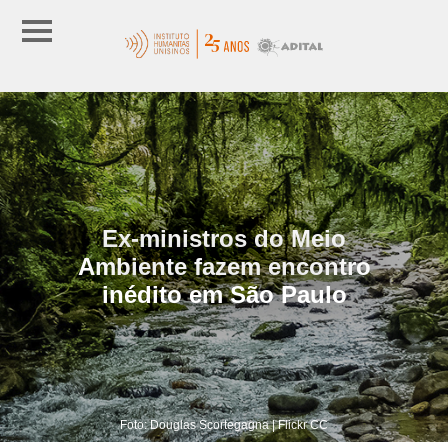
Ex-ministros do Meio
Ambiente fazem encontro
inédito em São Paulo
Foto: Douglas Scortegagna | Flickr CC