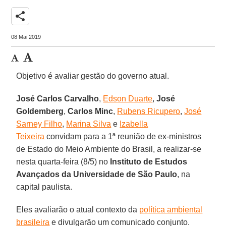
share
08 Mai 2019
Objetivo é avaliar gestão do governo atual.
José Carlos Carvalho
,
Edson Duarte
,
José
Goldemberg
,
Carlos Minc
,
Rubens Ricupero
,
José
Sarney Filho
,
Marina Silva
e
Izabella
Teixeira
convidam para a 1ª reunião de ex-ministros
de Estado do Meio Ambiente do Brasil, a realizar-se
nesta quarta-feira (8/5) no
Instituto de Estudos
Avançados da Universidade de São Paulo
, na
capital paulista.
Eles avaliarão o atual contexto da
política ambiental
brasileira
e divulgarão um comunicado conjunto.