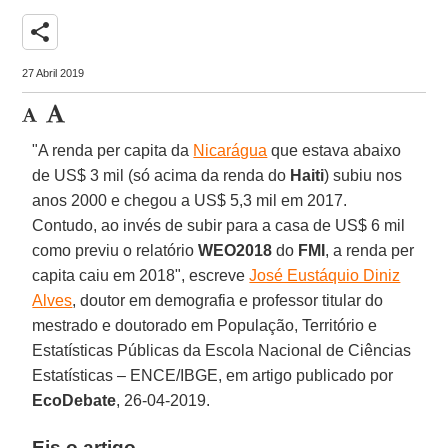
share
27 Abril 2019
"A renda per capita da
Nicarágua
que estava abaixo
de US$ 3 mil (só acima da renda do
Haiti
) subiu nos
anos 2000 e chegou a US$ 5,3 mil em 2017.
Contudo, ao invés de subir para a casa de US$ 6 mil
como previu o relatório
WEO2018
do
FMI
, a renda per
capita caiu em 2018", escreve
José Eustáquio Diniz
Alves
, doutor em demografia e professor titular do
mestrado e doutorado em População, Território e
Estatísticas Públicas da Escola Nacional de Ciências
Estatísticas – ENCE/IBGE, em artigo publicado por
EcoDebate
, 26-04-2019.
Eis o artigo.