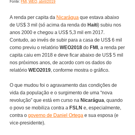
Fonte:
FMI, WEO, abril/2019
A renda per capita da
Nicarágua
que estava abaixo
de US$ 3 mil (só acima da renda do
Haiti
) subiu nos
anos 2000 e chegou a US$ 5,3 mil em 2017.
Contudo, ao invés de subir para a casa de US$ 6 mil
como previu o relatório
WEO2018
do
FMI
, a renda per
capita caiu em 2018 e deve ficar abaixo de US$ 5 mil
nos próximos anos, de acordo com os dados do
relatório
WEO2019
, conforme mostra o gráfico.
O que mudou foi o agravamento das condições de
vida da população e o surgimento de uma “nova
revolução” que está em curso na
Nicarágua
, quando
o povo se mobiliza contra a
FSLN
e, especialmente,
contra o
governo de Daniel Ortega
e sua esposa (e
vice-presidente).