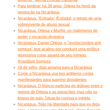
Para lembrar: há 39 anos, Ortega foi herói da
revolução na Nicarágua
Nicarágua. "Exiliada" [Exilada], o retrato de uma
sobrevivente de abuso sexual
Nicarágua. Ortega y Murillo: un matrimonio de
poder y vocación dinástica
Nicarágua. Daniel Ortega, o "revolucionário anti
somoza" que acabou por conduzir uma política
repressiva como aquela de seu inimigo,
Anastásio Somoza
19 de julho, data amarga para a Nicarágua
Como a Nicarágua usa leis antiterror contra
manifestantes para suprimir dissidentes
Nicarágua. O Núncio participa do diálogo entre o
regime de Ortega e as oposições, mas não os
bispos do país. Situação curiosa e inédita
Nicarágua. “Não há liberdade para que eu diga