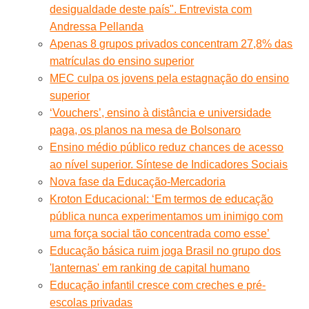
desigualdade deste país". Entrevista com
Andressa Pellanda
Apenas 8 grupos privados concentram 27,8% das
matrículas do ensino superior
MEC culpa os jovens pela estagnação do ensino
superior
‘Vouchers’, ensino à distância e universidade
paga, os planos na mesa de Bolsonaro
Ensino médio público reduz chances de acesso
ao nível superior. Síntese de Indicadores Sociais
Nova fase da Educação-Mercadoria
Kroton Educacional: ‘Em termos de educação
pública nunca experimentamos um inimigo com
uma força social tão concentrada como esse’
Educação básica ruim joga Brasil no grupo dos
'lanternas' em ranking de capital humano
Educação infantil cresce com creches e pré-
escolas privadas