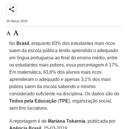
share
26 Março 2019
No
Brasil
, enquanto 83% dos estudantes mais ricos
saem da escola pública tendo aprendido o adequado
em língua portuguesa ao final do ensino médio, entre
os estudantes mais pobres, essa porcentagem é 17%.
Em matemática, 63,6% dos alunos mais ricos
aprenderam o adequado e apenas 3,1% dos mais
pobres saem da escola sabendo o mínimo
considerado suficiente na disciplina. Os dados são do
Todos pela Educação
(
TPE
), organização social,
sem fins lucrativos.
A reportagem é de
Mariana Tokarnia
, publicada por
Agência Brasil
, 25-03-2019.