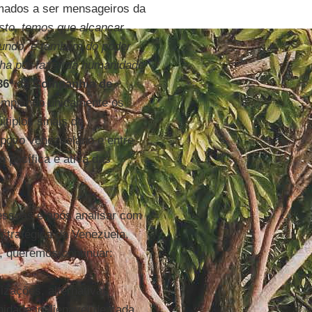
amados a ser mensageiros da
isto, temos que alcançar
undo, e também do poder
ha por fazer da humanidade
36ª
da
Companhia de
templando unicamente os
tiplos sinais de
 povo venezuelano e entre
a pacífica e ativa das
essoas e após analisar com
estratégica da Venezuela,
s, queremos continuar:
izações, alternativas
nidade inalienável de cada