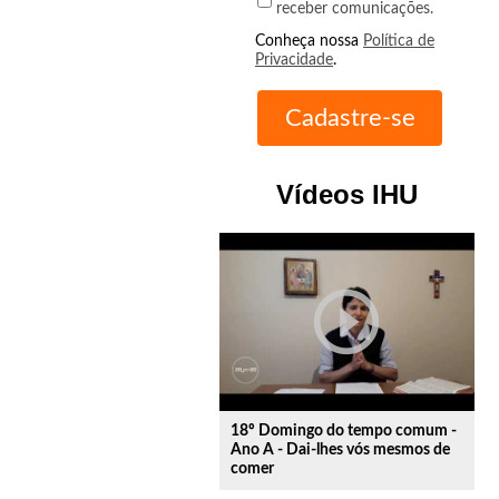
receber comunicações.
Conheça nossa
Política de
Privacidade
.
Vídeos IHU
play_circle_outline
18º Domingo do tempo comum -
Ano A - Dai-lhes vós mesmos de
comer