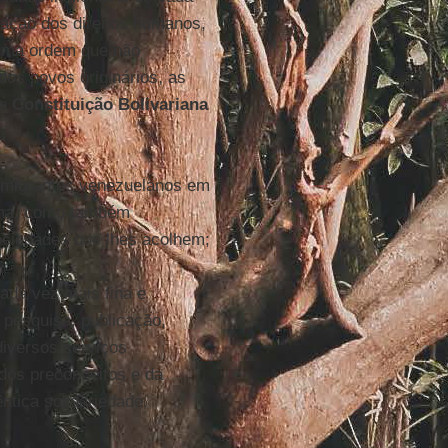
lação dos direitos humanos,
 uma ordem que não
 dos povos originários, as
na
Constituição Bolivariana
s migrantes venezuelanos em
ama, como também
ociedades que lhes acolhem;
ada vez mais fina e
 pesquisa, publicação,
diversos serviços
 dos preconceitos e da
ntica solidariedade.