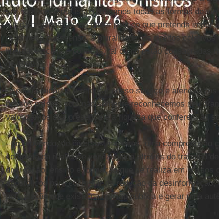
ser humano; e por isso rebatemos todas as formas de vio
e toda manipulação do poder político que pretenda impor
reconheça o dissenso, a pluralidade, os direitos coletivos
liberdades civis e políticas, tal como estão consagradas 
de 1999.
- sendo solidários e reforçar nosso serviço e atenção ao
nossos países, pois não somente reconhecemos seu dr
valorizamos sua presença e a riqueza que conferem às s
- promovendo, de diversas maneiras, uma compreensão c
completa da realidade venezuelana através do trabalho de
divulgação, ensino e formação que se realiza em nossos 
apostólicos para contribuir na redução da desinformação,
polarização que existe na opinião pública e gerar uma autê