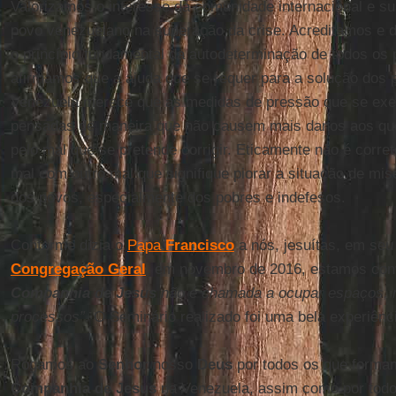
Valorizamos o interesse da comunidade internacional e sua
povo venezuelano na superação da crise. Acreditamos e
o princípio fundamental da autodeterminação de todos os p
afirmamos que a ajuda que se requer para a solução dos 
Venezuela merece que as medidas de pressão que se exe
pensadas de maneira que não causem mais danos aos que
pelo mal que se pretende corrigir. Eticamente não é cor
mal com outro mal que signifique piorar a situação de mis
dos povos, especialmente dos pobres e indefesos.
Conforme dizia o
Papa
Francisco
a nós, jesuítas, em se
Congregação Geral
, em novembro de 2016, estamos co
Companhia de Jesus
não é chamada a ocupar espaços, 
processos”
. O Seminário realizado foi uma bela experiên
Rogamos ao
Senhor
nosso
Deus
por todos os que formam
Companhia de Jesus
na Venezuela, assim como por todo