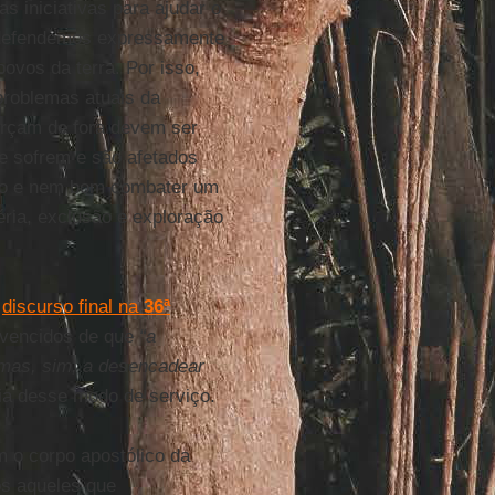
s iniciativas para ajudar o
 defendemos expressamente
ovos da terra. Por isso,
problemas atuais da
rçam de fora devem ser
 sofrem e são afetados
reto e nem bom combater um
éria, exclusão e exploração
u
discurso final na
36ª
nvencidos de que
“a
mas, sim, a desencadear
cia desse modo de serviço.
 o corpo apostólico da
s aqueles que