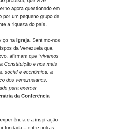
o protesta, que vive
overno agora questionado em
ado por um pequeno grupo de
te a riqueza do país.
viço na
Igreja
. Sentimo-nos
ispos da Venezuela que,
ovo, afirmam que
“vivemos
na Constituição e nos mais
ca, social e econômica, a
tico dos venezuelanos,
dade para exercer
enária da Conferência
experiência e a inspiração
oi fundada – entre outras