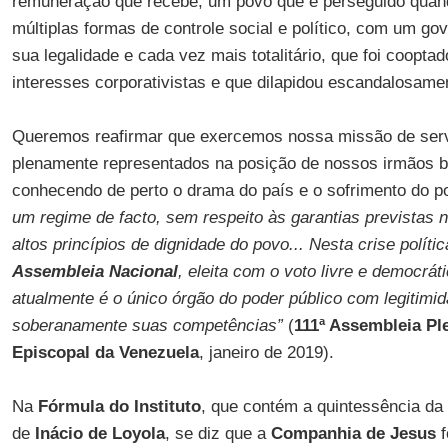
remuneração que recebe; um povo que é perseguido quand
múltiplas formas de controle social e político, com um g
sua legalidade e cada vez mais totalitário, que foi coopt
interesses corporativistas e que dilapidou escandalosamen
Queremos reafirmar que exercemos nossa missão de ser
plenamente representados na posição de nossos irmãos b
conhecendo de perto o drama do país e o sofrimento do p
um regime de facto, sem respeito às garantias previstas 
altos princípios de dignidade do povo... Nesta crise políti
Assembleia Nacional
, eleita com o voto livre e democrá
atualmente é o único órgão do poder público com legitimi
soberanamente suas competências”
(
111ª Assembleia Pl
Episcopal da Venezuela
, janeiro de 2019).
Na
Fórmula do Instituto
, que contém a quintessência da 
de
Inácio de Loyola
, se diz que a
Companhia de Jesus
f