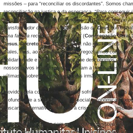
missões – para “reconciliar os discordantes”. Somos ch
reconciliação na justiça e da esperança.
“Para conseguir 
uma compreensão mais profunda do mistério do mal no m
transformador da misericordiosa visão de
Deus
que trabal
uma família reconciliada e em paz”
(
Congregação Geral 
Jesus
,
Decreto 1º
,
# 31
). Por isso, não nos ficamos con
males, mas, ao contrário, também regozijamos com os múl
solidariedade e de generosidade que descobrimos entre o
nossos povos irmãos, pois alimentam a luta e a resistênci
vítimas e sobreviventes nesse país irmão.
Movidos pela compaixão diante do sofrimento de tantas p
profundidade a situação política, social, econômica e geo
buscando alternativas políticas à crise atual, nós, jesuíta
- impulsionando, junto com muitas outras pessoas e organ
políticas e de serviço que resgatem a centralidade e a dig