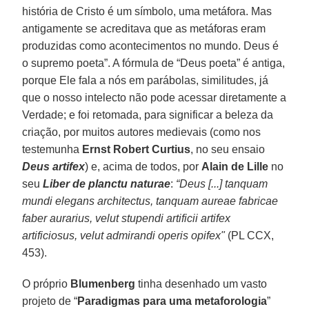
história de Cristo é um símbolo, uma metáfora. Mas
antigamente se acreditava que as metáforas eram
produzidas como acontecimentos no mundo. Deus é
o supremo poeta”. A fórmula de “Deus poeta” é antiga,
porque Ele fala a nós em parábolas, similitudes, já
que o nosso intelecto não pode acessar diretamente a
Verdade; e foi retomada, para significar a beleza da
criação, por muitos autores medievais (como nos
testemunha
Ernst Robert Curtius
, no seu ensaio
Deus artifex
) e, acima de todos, por
Alain de Lille
no
seu
Liber de planctu naturae
:
“Deus [...] tanquam
mundi elegans architectus, tanquam aureae fabricae
faber aurarius, velut stupendi artificii artifex
artificiosus, velut admirandi operis opifex"
(PL CCX,
453).
O próprio
Blumenberg
tinha desenhado um vasto
projeto de “
Paradigmas para uma metaforologia
”