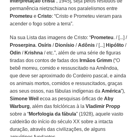
interpretação cristã
”, 1945], seja pelos resíduos de
permanência nietzschiana nos paralelismos entre
Prometeu
e
Cristo
: “Cristo e Prometeu vieram para
acender o fogo sobre a terra”.
Na sua Lista das imagens de Cristo: “
Prometeu
. / [...] /
Proserpina
.
Osíris
/
Dionísio
/
Adônis
/ [...]
Hipólito
/
Odin
/
Krishna
/ etc.”, além de uma série de figuras
tiradas dos contos de fadas dos
Irmãos Grimm
(“O
bebê morreu, comido e ressuscitado na Amêndoa,
que deve ser aproximado do Cordeiro pascal, e ainda
os animais mortos, comidos e ressuscitados, graças
aos seus ossos, nas fábulas indígenas da
América
”),
Simone Weil
ecoa as pesquisas órficas de
Aby
Warburg
, além das folclóricas à la
Vladimir Propp
sobre a “
Morfologia da fábula
” (1928), aquele vasto
caldeirão do início do século XX sobre a intacta
duração, através das civilizações, de alguns
arquétipos fundantes.