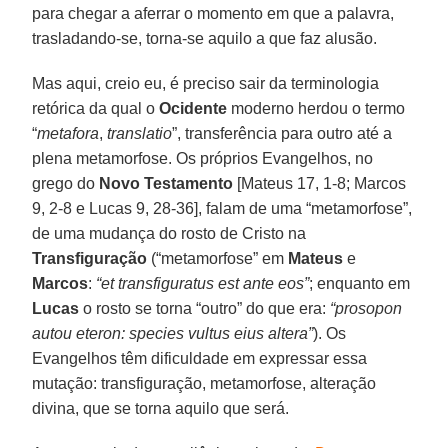
para chegar a aferrar o momento em que a palavra,
trasladando-se, torna-se aquilo a que faz alusão.
Mas aqui, creio eu, é preciso sair da terminologia
retórica da qual o
Ocidente
moderno herdou o termo
“
metafora
,
translatio
”, transferência para outro até a
plena metamorfose. Os próprios Evangelhos, no
grego do
Novo Testamento
[Mateus 17, 1-8; Marcos
9, 2-8 e Lucas 9, 28-36], falam de uma “metamorfose”,
de uma mudança do rosto de Cristo na
Transfiguração
(“metamorfose” em
Mateus
e
Marcos
:
“et transfiguratus est ante eos”
; enquanto em
Lucas
o rosto se torna “outro” do que era:
“prosopon
autou eteron: species vultus eius altera”
). Os
Evangelhos têm dificuldade em expressar essa
mutação: transfiguração, metamorfose, alteração
divina, que se torna aquilo que será.