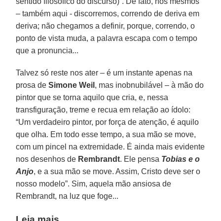
sentido filosófico do discurso)”. De fato, nós mesmos
– também aqui - discorremos, correndo de deriva em
deriva; não chegamos a definir, porque, correndo, o
ponto de vista muda, a palavra escapa com o tempo
que a pronuncia...
Talvez só reste nos ater – é um instante apenas na
prosa de
Simone Weil
, mas inobnubilável – à mão do
pintor que se torna aquilo que cria, e, nessa
transfiguração, treme e recua em relação ao ídolo:
“Um verdadeiro pintor, por força de atenção, é aquilo
que olha. Em todo esse tempo, a sua mão se move,
com um pincel na extremidade. É ainda mais evidente
nos desenhos de
Rembrandt
. Ele pensa
Tobias e o
Anjo
, e a sua mão se move. Assim, Cristo deve ser o
nosso modelo”. Sim, aquela mão ansiosa de
Rembrandt, na luz que foge...
Leia mais