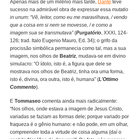
Apenas mais de um milênio mais tarde,
Dante
teve
sucesso na admirável obra de expressar essa
mutatio
in unum
:
“Vê, leitor, como eu me maravilhava, / vendo
que a coisa em si nem se movesse, / e como a
imagem sua se transmutava”
(
Purgatório
, XXXI, 124-
126; trad. Italo Eugenio Mauro, Ed. 34); o grifo da
procissão simbólica permanecia como tal, mas a sua
imagem, nos olhos de
Beatriz
, mudava-se em divino
simulacro: “O ídolo, isto é, a figura que dele se
mostrava nos olhos de Beatriz, tinha ora uma forma,
isto é, divina, ora outra, isto é, humana” (
L’Ottimo
Commento
).
E
Tommaseo
comenta ainda mais radicalmente:
“Nos olhos, onde estava a imagem de Jesus Cristo,
variadas se faziam as formas dele; porque variado por
fraqueza é o gênio humano: e não pode, em um olhar,
compreender toda a virtude de coisa alguma (daí o