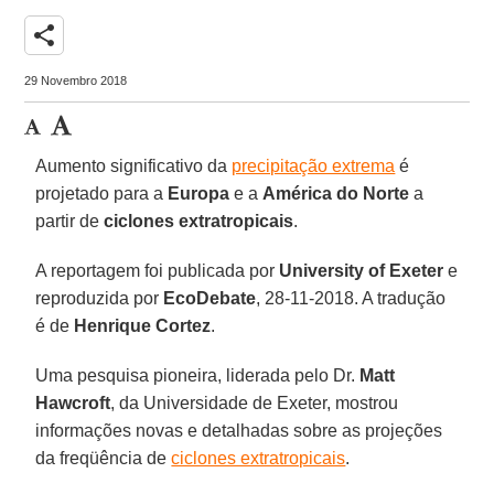
share
29 Novembro 2018
Aumento significativo da
precipitação extrema
é
projetado para a
Europa
e a
América do Norte
a
partir de
ciclones extratropicais
.
A reportagem foi publicada por
University of Exeter
e
reproduzida por
EcoDebate
, 28-11-2018. A tradução
é de
Henrique Cortez
.
Uma pesquisa pioneira, liderada pelo Dr.
Matt
Hawcroft
, da Universidade de Exeter, mostrou
informações novas e detalhadas sobre as projeções
da freqüência de
ciclones extratropicais
.