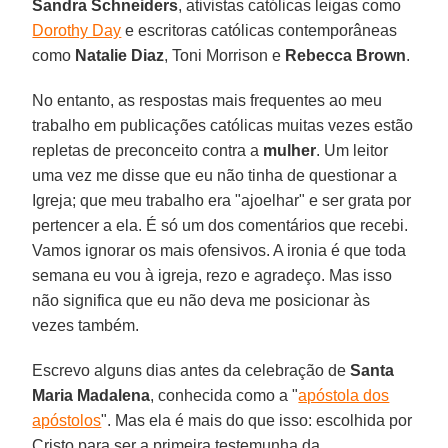
Sandra Schneiders
, ativistas católicas leigas como
Dorothy Day
e escritoras católicas contemporâneas
como
Natalie Diaz
, Toni Morrison e
Rebecca Brown
.
No entanto, as respostas mais frequentes ao meu
trabalho em publicações católicas muitas vezes estão
repletas de preconceito contra a
mulher
. Um leitor
uma vez me disse que eu não tinha de questionar a
Igreja; que meu trabalho era "ajoelhar" e ser grata por
pertencer a ela. É só um dos comentários que recebi.
Vamos ignorar os mais ofensivos. A ironia é que toda
semana eu vou à igreja, rezo e agradeço. Mas isso
não significa que eu não deva me posicionar às
vezes também.
Escrevo alguns dias antes da celebração de
Santa
Maria Madalena
, conhecida como a "
apóstola dos
apóstolos
". Mas ela é mais do que isso: escolhida por
Cristo para ser a primeira testemunha da