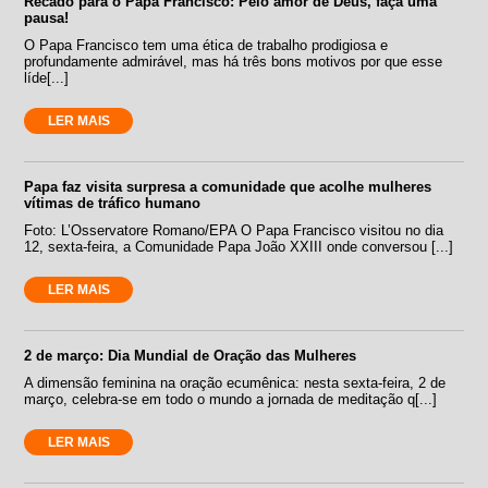
Recado para o Papa Francisco: Pelo amor de Deus, faça uma
pausa!
O Papa Francisco tem uma ética de trabalho prodigiosa e
profundamente admirável, mas há três bons motivos por que esse
líde[...]
LER MAIS
Papa faz visita surpresa a comunidade que acolhe mulheres
vítimas de tráfico humano
Foto: L’Osservatore Romano/EPA O Papa Francisco visitou no dia
12, sexta-feira, a Comunidade Papa João XXIII onde conversou [...]
LER MAIS
2 de março: Dia Mundial de Oração das Mulheres
A dimensão feminina na oração ecumênica: nesta sexta-feira, 2 de
março, celebra-se em todo o mundo a jornada de meditação q[...]
LER MAIS