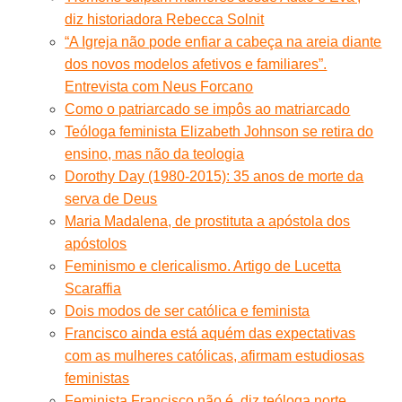
diz historiadora Rebecca Solnit
“A Igreja não pode enfiar a cabeça na areia diante
dos novos modelos afetivos e familiares”.
Entrevista com Neus Forcano
Como o patriarcado se impôs ao matriarcado
Teóloga feminista Elizabeth Johnson se retira do
ensino, mas não da teologia
Dorothy Day (1980-2015): 35 anos de morte da
serva de Deus
Maria Madalena, de prostituta a apóstola dos
apóstolos
Feminismo e clericalismo. Artigo de Lucetta
Scaraffia
Dois modos de ser católica e feminista
Francisco ainda está aquém das expectativas
com as mulheres católicas, afirmam estudiosas
feministas
Feminista Francisco não é, diz teóloga norte