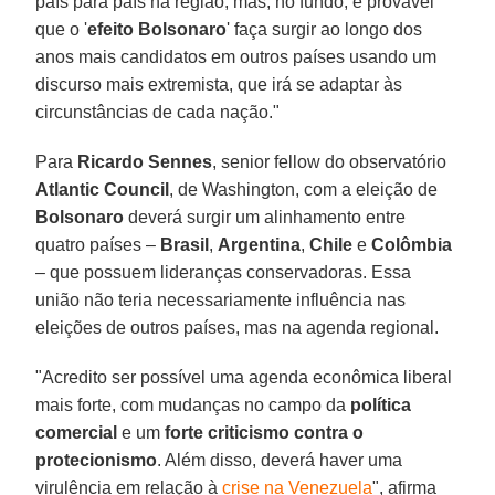
país para país na região, mas, no fundo, é provável
que o '
efeito Bolsonaro
' faça surgir ao longo dos
anos mais candidatos em outros países usando um
discurso mais extremista, que irá se adaptar às
circunstâncias de cada nação."
Para
Ricardo Sennes
, senior fellow do observatório
Atlantic Council
, de Washington, com a eleição de
Bolsonaro
deverá surgir um alinhamento entre
quatro países –
Brasil
,
Argentina
,
Chile
e
Colômbia
– que possuem lideranças conservadoras. Essa
união não teria necessariamente influência nas
eleições de outros países, mas na agenda regional.
"Acredito ser possível uma agenda econômica liberal
mais forte, com mudanças no campo da
política
comercial
e um
forte criticismo contra o
protecionismo
. Além disso, deverá haver uma
virulência em relação à
crise na Venezuela
", afirma