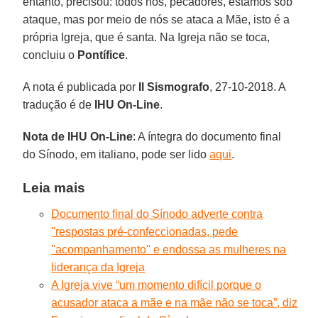
entanto, precisou: todos nós, pecadores, estamos sob
ataque, mas por meio de nós se ataca a Mãe, isto é a
própria Igreja, que é santa. Na Igreja não se toca,
concluiu o
Pontífice
.
A nota é publicada por
Il Sismografo
, 27-10-2018. A
tradução é de
IHU On-Line
.
Nota de IHU On-Line
: A íntegra do documento final
do Sínodo, em italiano, pode ser lido
aqui
.
Leia mais
Documento final do Sínodo adverte contra
''respostas pré-confeccionadas, pede
''acompanhamento'' e endossa as mulheres na
liderança da Igreja
A Igreja vive “um momento difícil porque o
acusador ataca a mãe e na mãe não se toca”, diz