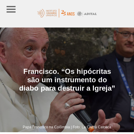
Francisco. “Os hipócritas
são um instrumento do
diabo para destruir a Igreja”
Papa Francisco na Colômbia | Foto: La Civittà Catolica