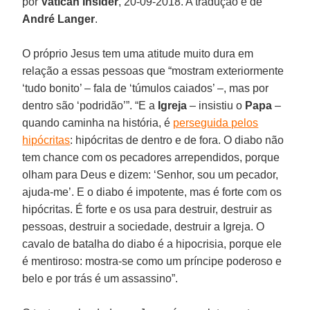
por
Vatican Insider
, 20-09-2018. A tradução é de
André Langer
.
O próprio Jesus tem uma atitude muito dura em
relação a essas pessoas que “mostram exteriormente
‘tudo bonito’ – fala de ‘túmulos caiados’ –, mas por
dentro são ‘podridão’”. “E a
Igreja
– insistiu o
Papa
–
quando caminha na história, é
perseguida pelos
hipócritas
: hipócritas de dentro e de fora. O diabo não
tem chance com os pecadores arrependidos, porque
olham para Deus e dizem: ‘Senhor, sou um pecador,
ajuda-me’. E o diabo é impotente, mas é forte com os
hipócritas. É forte e os usa para destruir, destruir as
pessoas, destruir a sociedade, destruir a Igreja. O
cavalo de batalha do diabo é a hipocrisia, porque ele
é mentiroso: mostra-se como um príncipe poderoso e
belo e por trás é um assassino”.