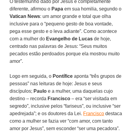
O testemunho dado por Jesus é completamente
diferente, afirmou o
Papa
em sua homilia, segundo o
Vatican News
: um amor grande e total que olha
inclusive para o “pequeno gesto de boa vontade,
pega esse gesto e o leva adiante”. Como acontece
com a mulher do
Evangelho de Lucas
de hoje,
centrado nas palavras de Jesus: “Seus muitos
pecados estão perdoados porque ela mostrou muito
amor”.
Logo em seguida, o
Pontífice
aponta “três grupos de
pessoas” nas leituras de hoje: Jesus e seus
discípulos;
Paulo
e a mulher, uma daquelas cujo
destino – recorda
Francisco
– era “ser visitada em
segredo”, inclusive pelos “fariseus”, ou inclusive “ser
apedrejada”; e os doutores da Lei.
Francisco
destaca
como a mulher se fazia ver “com amor, com tanto
amor por Jesus”, sem esconder “ser uma pecadora”.