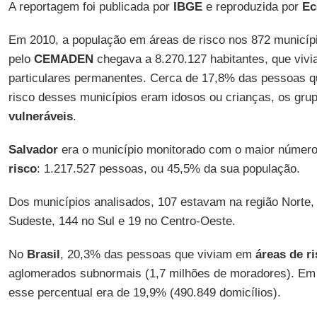
A reportagem foi publicada por
IBGE
e reproduzida por
Ec
Em 2010, a população em áreas de risco nos 872 municípi
pelo
CEMADEN
chegava a 8.270.127 habitantes, que vivi
particulares permanentes. Cerca de 17,8% das pessoas q
risco desses municípios eram idosos ou crianças, os grup
vulneráveis
.
Salvador
era o município monitorado com o maior núme
risco
: 1.217.527 pessoas, ou 45,5% da sua população.
Dos municípios analisados, 107 estavam na região Norte,
Sudeste, 144 no Sul e 19 no Centro-Oeste.
No
Brasil
, 20,3% das pessoas que viviam em
áreas de r
aglomerados subnormais (1,7 milhões de moradores). Em 
esse percentual era de 19,9% (490.849 domicílios).