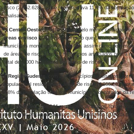
risco (2.952.628), o que representava 11,4% da população
analisados.
O
Centro-Oeste
caracterizou-se pelo menor contingente 
áreas de risco
(7.626 moradores, o que correspondia a 0,
municípios monitorados na região), assim como pelo men
de áreas de risco. Dos 19 municípios analisados nessa r
total de 2.000 habitantes em áreas de risco.
A
Região Sudeste
, com 308 municípios analisados, apres
populacional residindo em áreas de risco (4.266.301 mora
9,8% da população total dos municípios monitorados da re
Na
Região Sul
, dos 144 municípios avaliados, foram cont
moradores em áreas de risco, representando 6,0% da pop
municípios.