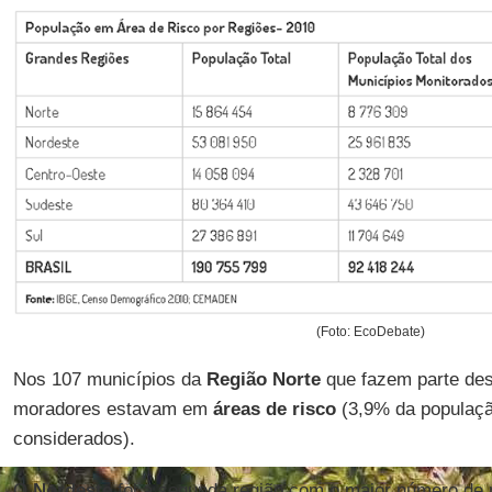
(Foto: EcoDebate)
Nos 107 municípios da
Região Norte
que fazem parte des
moradores estavam em
áreas de risco
(3,9% da populaçã
considerados).
O
Nordeste
foi a segunda região com o maior número de