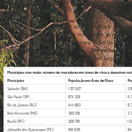
Salvador tinha mais de um milhão de pesso
risco
Salvador
(BA) foi a cidade que apresentou maior conting
residindo em áreas com risco de movimentos de massa, 
1.217.527 pessoas, o que representava 45,5% da populaçã
capitais
São Paulo
(674.329 pessoas),
Rio de Janeiro
(4
(389.218) e
Recife
(206.761) vieram logo em seguida.