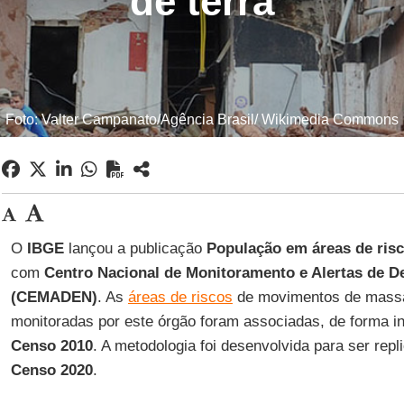
de terra
Foto: Valter Campanato/Agência Brasil/ Wikimedia Commons
O
IBGE
lançou a publicação
População em áreas de risc
com
Centro Nacional de Monitoramento e Alertas de D
(CEMADEN)
. As
áreas de riscos
de movimentos de massa
monitoradas por este órgão foram associadas, de forma in
Censo 2010
. A metodologia foi desenvolvida para ser rep
Censo 2020
.