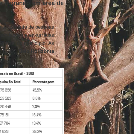
as morando em área de
ente absoluto de pessoas
inundações e enxurradas:
o total do município. As
44.893),
Belo Horizonte