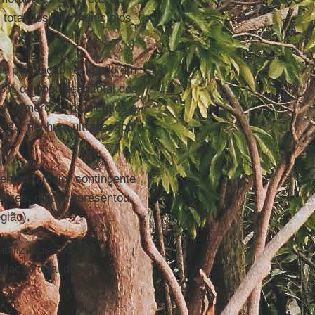
 total dos 294 municípios
de população residindo em
3% da população total dos
or número de municípios e
egião, nenhum ultrapassou o
entou o maior contingente
dores, o que representou
gião).
abilizados 703.368
ulação total desses