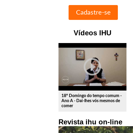
Vídeos IHU
play_circle_outline
18º Domingo do tempo comum -
Ano A - Dai-lhes vós mesmos de
comer
Revista ihu on-line