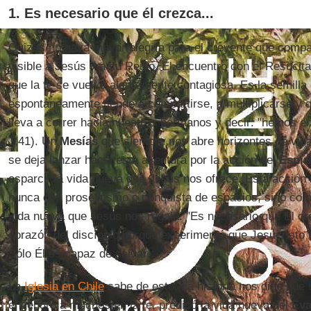
1. Es necesario que él crezca...
Quizás no haya mayor alegría para el creyente que compart
visible a Jesús y a su Reino. El encuentro con el Resucit
que la fe se vuelva alegremente contagiosa. Es la semilla 
espontáneamente tiende a compartirse, a multiplicarse y
lleva a correr hacia nuestros hermanos y decir: "hemos e
1,41). Un
Mesías
que siempre nos abre horizontes de vida
se deja lanzar hacia esta aventura por la acción del
Espír
esparcir la vida nueva que Jesús nos ofrece. Esta acción 
nunca con proselitismo o conquista de espacios, sino como 
vida nueva que Jesús nos regala. "Es necesario que Él cre
corazón del discípulo porque experimentó que Jesucristo e
Sólo Él es capaz de salvar.
La
Iglesia en Chile
sabe de esto. La historia nos dice que
engendró a muchos en la fe, predicó la vida nueva del
Eva