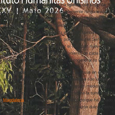
cuando se veía amenazada. Una
Iglesia
que supo dar "pel
sus hijos no era respetada o simplemente ninguneada. Lejo
centro, buscando ser el centro, supo ser la
Iglesia
que pus
En momentos oscuros de la vida de su pueblo, la
Iglesia 
profética no sólo de levantar la voz, sino también de con
defensa de hombres y mujeres por quienes el Señor le ha
sabía que no se podía proclamar el mandato nuevo del am
justicia y la paz el verdadero crecimiento de cada person
Iglesia
profética que sabe ofrecer y engendrar la vida bue
Una
Iglesia
profética que sabe poner a Jesús en el centr
acción evangelizadora que mira al
Maestro
con la ternura
afirmar: "¿Temes acercarte a él? Míralo en medio de su re
sus hombros a la oveja infiel. Míralo sobre la tumba de
Lá
Magdalena
: mucho se le ha perdonado, porque ha amado
estos rasgos del
Evangelio
sino un corazón dulce, tierno
fin de un Dios?" (2).