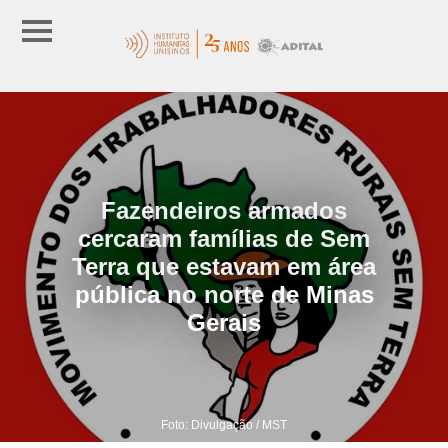
Fazendeiros armados
cercaram famílias de Sem
Terra que estavam em área
pública no norte de Minas
Gerais
Foto: Divulgação / MST