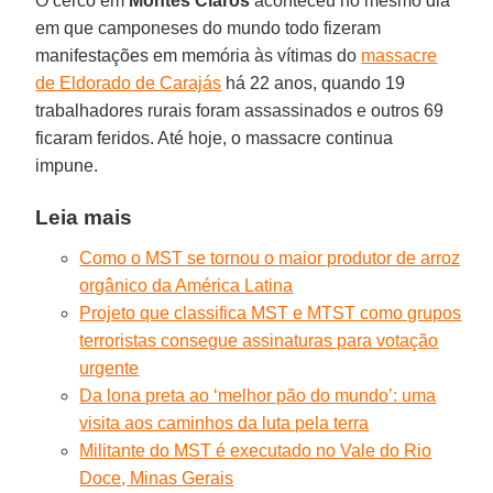
O cerco em
Montes Claros
aconteceu no mesmo dia
em que camponeses do mundo todo fizeram
manifestações em memória às vítimas do
massacre
de Eldorado de Carajás
há 22 anos, quando 19
trabalhadores rurais foram assassinados e outros 69
ficaram feridos. Até hoje, o massacre continua
impune.
Leia mais
Como o MST se tornou o maior produtor de arroz
orgânico da América Latina
Projeto que classifica MST e MTST como grupos
terroristas consegue assinaturas para votação
urgente
Da lona preta ao ‘melhor pão do mundo’: uma
visita aos caminhos da luta pela terra
Militante do MST é executado no Vale do Rio
Doce, Minas Gerais