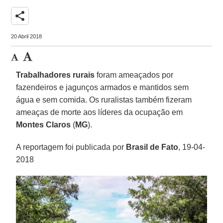
share
20 Abril 2018
Trabalhadores rurais
foram ameaçados por
fazendeiros e jagunços armados e mantidos sem
água e sem comida. Os ruralistas também fizeram
ameaças de morte aos líderes da ocupação em
Montes Claros
(
MG
).
A reportagem foi publicada por
Brasil de Fato
, 19-04-
2018