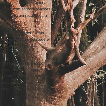
o preconceito institucional.
que ver com as condenações
ge que a Igreja reconheça a
 alta sobre experiências
católico
? O que concede e
ão observando essas
ofessores de religião por
sses adolescentes podem
xclui seus amigos? Muitos
ovens conhecem não tem
s jovens profetas nos