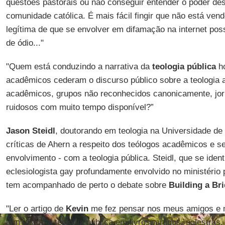
questões pastorais ou não conseguir entender o poder de
comunidade católica. É mais fácil fingir que não está ve
legítima de que se envolver em difamação na internet po
de ódio..."
"Quem está conduzindo a narrativa da
teologia pública
ho
acadêmicos cederam o discurso público sobre a teologia 
acadêmicos, grupos não reconhecidos canonicamente, jorn
ruidosos com muito tempo disponível?”
Jason Steidl
, doutorando em teologia na Universidade d
críticas de Ahern a respeito dos teólogos acadêmicos e se
envolvimento - com a teologia pública. Steidl, que se iden
eclesiologista gay profundamente envolvido no ministério 
tem acompanhado de perto o debate sobre
Building a Br
"Ler o artigo de
Kevin
me fez pensar nos meus amigos e 
têm usado a teologia pública em livros, artigos, palestras,