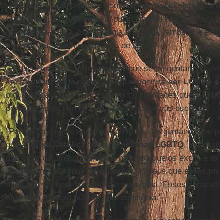
paróquia católica profetiza contra a homofobia sistêmica e 
O Deus a quem eles servem publicamente não tem nada 
da extrema-direita. Sua teologia é pública, também, e exi
bondade do seu amor que vem de Deus.”
"Pensei nos meus amigos
queer
que se perguntam em voz
sexuais à luz da fé católica. O que significa
ser LGBTQ e 
o que rouba a vida espiritual? As comunidades queer est
perguntas pela primeira vez. Os teólogos vão escutar?”
"Pensei em jovens queer na catequese perguntando aos pr
que a
Igreja Católica
odeia as
pessoas LGBTQ
. Como e
participar de uma comunidade religiosa que os exclui e e
desafiaram os bispos diretamente. O Jesus que esses j
nada que ver com homofobia e transfobia. Esses corajoso
oferecem teologia pública sem cerimônia."