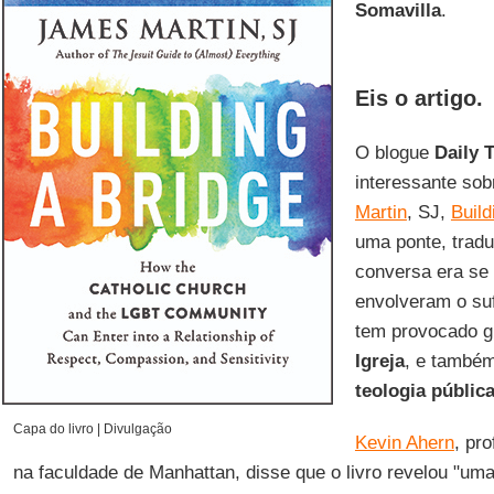
Somavilla
.
Eis o artigo.
O blogue
Daily 
interessante sob
Martin
, SJ,
Build
uma ponte, tradu
conversa era se
envolveram o suf
tem provocado g
Igreja
, e também
teologia públic
Capa do livro | Divulgação
Kevin Ahern
, pr
na faculdade de Manhattan, disse que o livro revelou "um