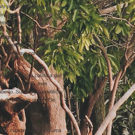
m preço alto por seu
ento público, defendendo o
emos a eles.”
a
Dignity
, que vêm fazendo
tos também publicaram
tin. Será que contam como
?”
 uma paróquia católica que
 e a sua diocese, mas
berto. Sua teologia pública
as de pessoas queer. Ele
le não tem interesse em
dos, cuja presença em uma