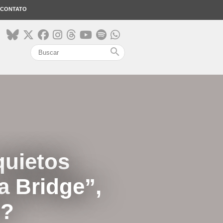
CONTATO
search
quietos
a Bridge”,
n?