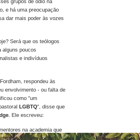
sses grupos de ódio na
ndo, e há uma preocupação
ssa dar mais poder às vozes
je? Será que os teólogos
a alguns poucos
alistas e indivíduos
e Fordham, respondeu às
u envolvimento - ou falta de
tificou como "um
pastoral
LGBTQ
", disse que
idge
. Ele escreveu:
mentores na academia que
 oficinas e conferências