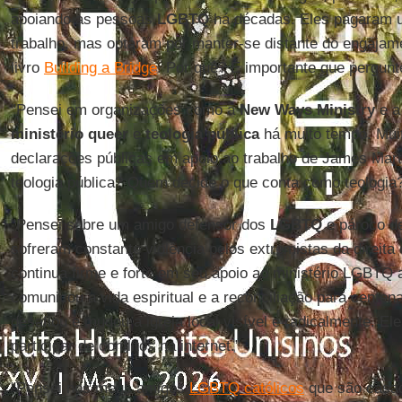
apoiando as pessoas
LGBTQ
há décadas. Eles pagaram u
trabalho, mas optaram por manter-se distante do engajam
livro
Building a Bridge
. Por quê? É importante que pergunt
"Pensei em organizações como a
New Ways Ministry
e 
ministério queer
e
teologia pública
há muito tempo. Mui
declarações públicas em apoio ao trabalho de James Mar
teologia pública? Quem decide o que conta como teologia
"Pensei sobre um amigo defensor dos
LGBTQ
e pároco de
sofreram constante violência pelos extremistas da direita
continua firme e forte em seu apoio ao ministério LGBTQ a
comunicou a vida espiritual e a reconciliação para centen
desafiou e mudou a igreja local visível e radicalmente. E
participar de conflitos na internet.”
"Pensei nos meus amigos
LGBTQ católicos
que são casa