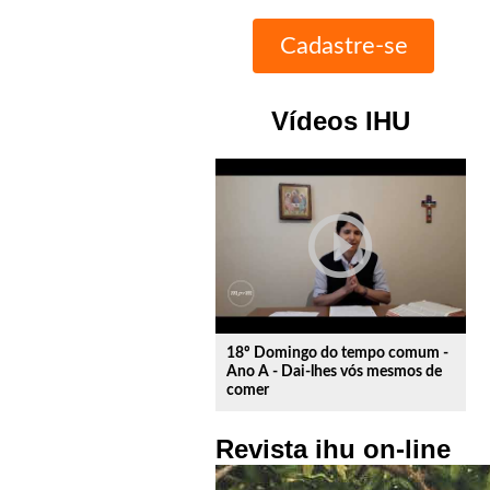
Vídeos IHU
play_circle_outline
18º Domingo do tempo comum -
Ano A - Dai-lhes vós mesmos de
comer
Revista ihu on-line