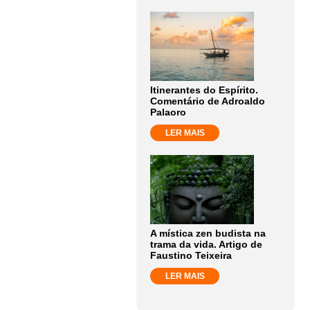
Itinerantes do Espírito.
Comentário de Adroaldo
Palaoro
LER MAIS
A mística zen budista na
trama da vida. Artigo de
Faustino Teixeira
LER MAIS