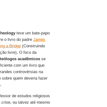
Theology
teve um bate-papo
re o livro do padre
James
ing a Bridge
(Construindo
ção livre). O foco da
teólogos acadêmicos
se
iciente com um livro que
randes controvérsias na
 sobre quem deveria fazer
a
.
ofessor de estudos religiosos
a crise, ou talvez até mesmo