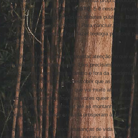
Steidl
disse, também, que tinha feito sua própria teologia 
experiência em comunidades
LGBTQ
. E é nesses círculo
Deus estava circulando, e não em debates públicos.
Buil
opinião, está fazendo muito bem. Para concluir, Steidl sug
acadêmicos que acreditam que fazer teologia pública é pa
moralizados:
". . . . Os [T]eólogos precisam prestar atenção no que es
comunidades católicas queer
. Eles precisam ouvir com 
histórico de luta que continua dentro e fora da academia e
escutarem com atenção, vão descobrir que as reflexões s
chamam a Igreja a um diálogo que vai muito além dos limit
católica... Basicamente, ouvir as vozes queer vai desafiar
Building a Bridge
para chegar até as montanhas e vales d
teologias da comunidade excluída prosperam à margem da
Lá, o ministério que provoca mudanças de vida e concede 
de extrema-direita que perpetuam o status quo, que é peca