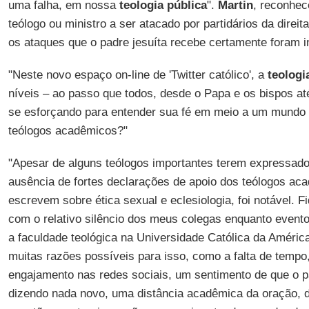
uma falha, em nossa
teologia pública
".
Martin
, reconhec
teólogo ou ministro a ser atacado por partidários da direita
os ataques que o padre jesuíta recebe certamente foram 
"Neste novo espaço on-line de 'Twitter católico', a
teologi
níveis – ao passo que todos, desde o Papa e os bispos a
se esforçando para entender sua fé em meio a um mundo 
teólogos acadêmicos?"
"Apesar de alguns teólogos importantes terem expressad
ausência de fortes declarações de apoio dos teólogos a
escrevem sobre ética sexual e eclesiologia, foi notável. F
com o relativo silêncio dos meus colegas enquanto event
a faculdade teológica na Universidade Católica da Améric
muitas razões possíveis para isso, como a falta de tempo,
engajamento nas redes sociais, um sentimento de que o p
dizendo nada novo, uma distância acadêmica da oração, da