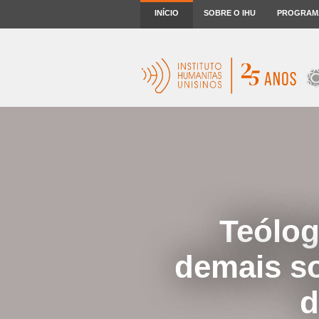
INÍCIO
SOBRE O IHU
PROGRAM
Teólog
demais so
d