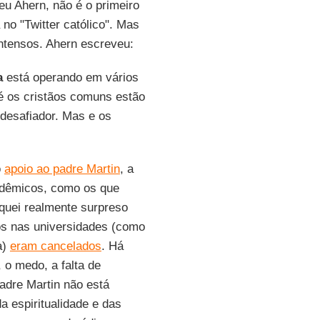
eu Ahern, não é o primeiro
 no "Twitter católico". Mas
intensos. Ahern escreveu:
a
está operando em vários
té os cristãos comuns estão
desafiador. Mas e os
o
apoio ao padre Martin
, a
cadêmicos, como os que
iquei realmente surpreso
os nas universidades (como
a)
eram cancelados
. Há
 o medo, a falta de
adre Martin não está
 espiritualidade e das