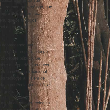
pública a partir da sua
s, argumentou o teólogo, que
ding a Bridge
, em sua
eriu que os teólogos
pel deles sejam
tá acontecendo nas
atenção e respeito o longo
 do debate público. Se
obre as experiências queer
es da doutrina tradicional
 os teólogos a ir além de
a experiência queer. Lá, as
 Igreja.
a vida desafia as teologias
minoso e prejudicial. Lá,