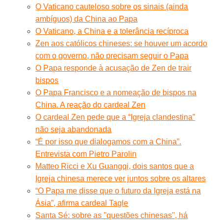
O Vaticano cauteloso sobre os sinais (ainda
ambíguos) da China ao Papa
O Vaticano, a China e a tolerância recíproca
Zen aos católicos chineses: se houver um acordo
com o governo, não precisam seguir o Papa
O Papa responde à acusação de Zen de trair
bispos
O Papa Francisco e a nomeação de bispos na
China. A reação do cardeal Zen
O cardeal Zen pede que a “Igreja clandestina”
não seja abandonada
“É por isso que dialogamos com a China”.
Entrevista com Pietro Parolin
Matteo Ricci e Xu Guangqi, dois santos que a
Igreja chinesa merece ver juntos sobre os altares
“O Papa me disse que o futuro da Igreja está na
Ásia”, afirma cardeal Tagle
Santa Sé: sobre as ''questões chinesas'', há