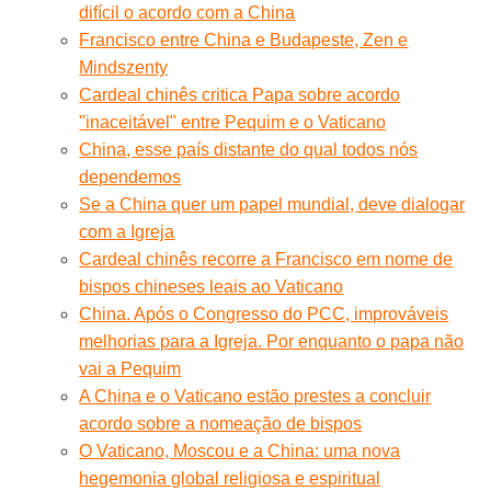
difícil o acordo com a China
Francisco entre China e Budapeste, Zen e
Mindszenty
Cardeal chinês critica Papa sobre acordo
"inaceitável" entre Pequim e o Vaticano
China, esse país distante do qual todos nós
dependemos
Se a China quer um papel mundial, deve dialogar
com a Igreja
Cardeal chinês recorre a Francisco em nome de
bispos chineses leais ao Vaticano
China. Após o Congresso do PCC, improváveis
melhorias para a Igreja. Por enquanto o papa não
vai a Pequim
A China e o Vaticano estão prestes a concluir
acordo sobre a nomeação de bispos
O Vaticano, Moscou e a China: uma nova
hegemonia global religiosa e espiritual