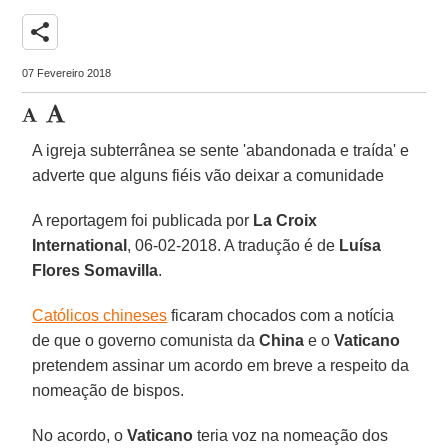
share
07 Fevereiro 2018
A igreja subterrânea se sente 'abandonada e traída' e
adverte que alguns fiéis vão deixar a comunidade
A reportagem foi publicada por
La Croix
International
, 06-02-2018. A tradução é de
Luísa
Flores Somavilla
.
Católicos chineses
ficaram chocados com a notícia
de que o governo comunista da
China
e o
Vaticano
pretendem assinar um acordo em breve a respeito da
nomeação de bispos.
No acordo, o
Vaticano
teria voz na nomeação dos