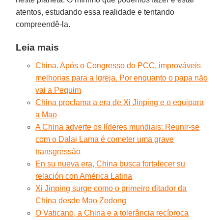
atentos, estudando essa realidade e tentando
compreendê-la.
Leia mais
China. Após o Congresso do PCC, improváveis
melhorias para a Igreja. Por enquanto o papa não
vai a Pequim
China proclama a era de Xi Jinping e o equipara
a Mao
A China adverte os líderes mundiais: Reunir-se
com o Dalai Lama é cometer uma grave
transgressão
En su nueva era, China busca fortalecer su
relación con América Latina
Xi Jinping surge como o primeiro ditador da
China desde Mao Zedong
O Vaticano, a China e a tolerância recíproca