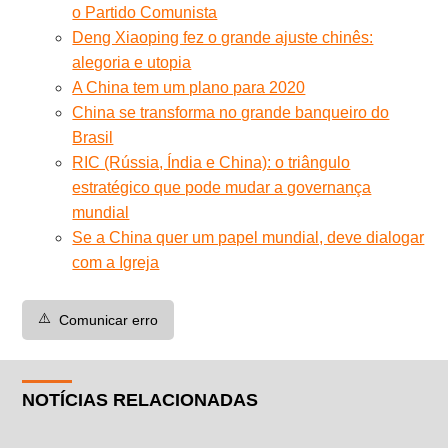
o Partido Comunista
Deng Xiaoping fez o grande ajuste chinês:
alegoria e utopia
A China tem um plano para 2020
China se transforma no grande banqueiro do
Brasil
RIC (Rússia, Índia e China): o triângulo
estratégico que pode mudar a governança
mundial
Se a China quer um papel mundial, deve dialogar
com a Igreja
⚠️
Comunicar erro
NOTÍCIAS RELACIONADAS