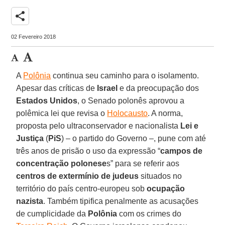
share
02 Fevereiro 2018
A
Polônia
continua seu caminho para o isolamento.
Apesar das críticas de
Israel
e da preocupação dos
Estados Unidos
, o Senado polonês aprovou a
polêmica lei que revisa o
Holocausto
. A norma,
proposta pelo ultraconservador e nacionalista
Lei e
Justiça
(
PiS
) – o partido do Governo –, pune com até
três anos de prisão o uso da expressão “
campos de
concentração polonese
s” para se referir aos
centros de extermínio de judeus
situados no
território do país centro-europeu sob
ocupação
nazista
. Também tipifica penalmente as acusações
de cumplicidade da
Polônia
com os crimes do