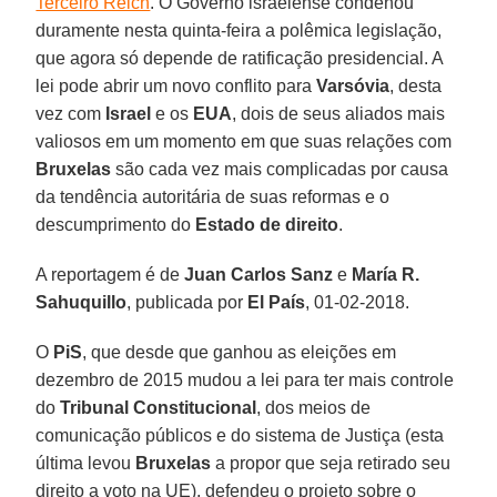
Terceiro Reich
. O Governo israelense condenou
duramente nesta quinta-feira a polêmica legislação,
que agora só depende de ratificação presidencial. A
lei pode abrir um novo conflito para
Varsóvia
, desta
vez com
Israel
e os
EUA
, dois de seus aliados mais
valiosos em um momento em que suas relações com
Bruxelas
são cada vez mais complicadas por causa
da tendência autoritária de suas reformas e o
descumprimento do
Estado de direito
.
A reportagem é de
Juan Carlos Sanz
e
María R.
Sahuquillo
, publicada por
El País
, 01-02-2018.
O
PiS
, que desde que ganhou as eleições em
dezembro de 2015 mudou a lei para ter mais controle
do
Tribunal Constitucional
, dos meios de
comunicação públicos e do sistema de Justiça (esta
última levou
Bruxelas
a propor que seja retirado seu
direito a voto na UE), defendeu o projeto sobre o