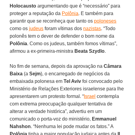
Holocausto
argumentando que é “necessário” para
proteger a reputação da
Polônia
. E também para
garantir que se reconheça que tanto os
poloneses
como os
judeus
foram vítimas dos
nazistas
. “Todo
polonês tem o dever de defender o bom nome da
Polônia
. Como os judeus, também fomos vítimas”,
afirmou a ex-primeira-ministra
Beata Szydlo
.
No fim de semana, depois da aprovação na
Câmara
Baixa
(a
Sejm
), o encarregado de negócios da
embaixada polonesa em
Tel Aviv
foi convocado pelo
Ministério de Relações Exteriores israelense para lhe
apresentarem um protesto formal. “
Israel
contempla
com extrema preocupação qualquer tentativa de
alterar a verdade histórica”, advertiu em um
comunicado o porta-voz do ministério,
Emmanuel
Nahshon
. “Nenhuma lei pode mudar os fatos.” A
Polônia
tinha a maior população judaica antes da
II