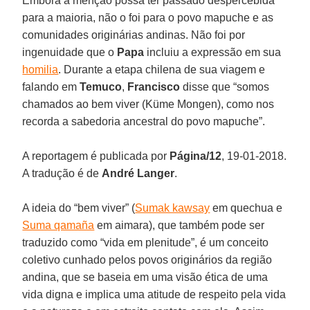
Embora a menção possa ter passado despercebida
para a maioria, não o foi para o povo mapuche e as
comunidades originárias andinas. Não foi por
ingenuidade que o
Papa
incluiu a expressão em sua
homilia
. Durante a etapa chilena de sua viagem e
falando em
Temuco
,
Francisco
disse que “somos
chamados ao bem viver (Küme Mongen), como nos
recorda a sabedoria ancestral do povo mapuche”.
A reportagem é publicada por
Página/12
, 19-01-2018.
A tradução é de
André Langer
.
A ideia do “bem viver” (
Sumak kawsay
em quechua e
Suma qamaña
em aimara), que também pode ser
traduzido como “vida em plenitude”, é um conceito
coletivo cunhado pelos povos originários da região
andina, que se baseia em uma visão ética de uma
vida digna e implica uma atitude de respeito pela vida