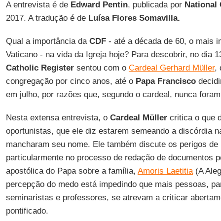
A entrevista é de
Edward Pentin
, publicada por
National 
2017. A tradução é de
Luísa Flores Somavilla.
Qual a importância da
CDF
- até a década de 60, o mais 
Vaticano - na vida da Igreja hoje? Para descobrir, no dia
Catholic Register
sentou com o
Cardeal Gerhard Müller
,
congregação por cinco anos, até o
Papa Francisco
decidi
em julho, por razões que, segundo o cardeal, nunca foram 
Nesta extensa entrevista, o
Cardeal Müller
critica o que 
oportunistas, que ele diz estarem semeando a discórdia 
mancharam seu nome. Ele também discute os perigos de 
particularmente no processo de redação de documentos po
apostólica do Papa sobre a família,
Amoris Laetitia
(A Aleg
percepção do medo está impedindo que mais pessoas, par
seminaristas e professores, se atrevam a criticar aberta
pontificado.