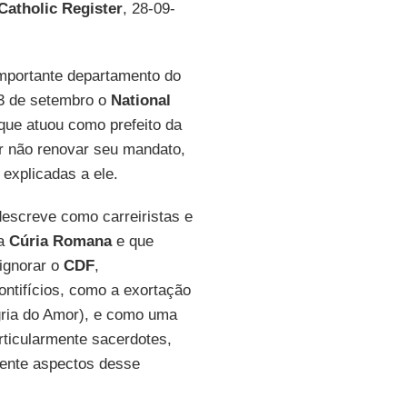
Catholic Register
, 28-09-
importante departamento do
 13 de setembro o
National
 que atuou como prefeito da
r não renovar seu mandato,
explicadas a ele.
descreve como carreiristas e
na
Cúria Romana
e que
ignorar o
CDF
,
ntifícios, como a exortação
ria do Amor), e como uma
ticularmente sacerdotes,
mente aspectos desse