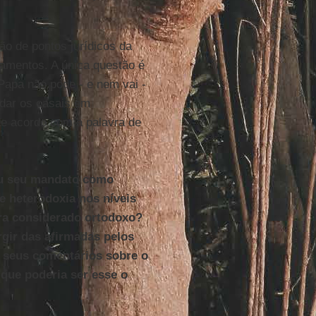
ção de pontos jurídicos da
ramentos. A única questão é
 Papa não pode - e nem vai -
udar os casais em
de acordo com a palavra de
ou seu mandato como
e heterodoxia nos níveis
era considerado ortodoxo?
rgir das afirmadas pelos
a seus comentários sobre o
que poderia ser esse o