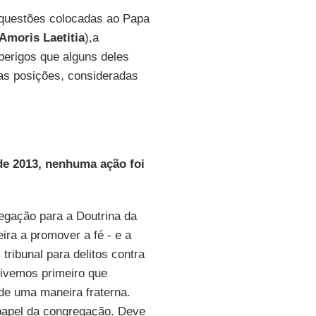
 questões colocadas ao Papa
Amoris Laetitia
),a
perigos que alguns deles
uas posições, consideradas
de 2013, nenhuma ação foi
egação para a Doutrina da
eira a promover a fé - e a
ribunal para delitos contra
tivemos primeiro que
de uma maneira fraterna.
apel da congregação. Deve