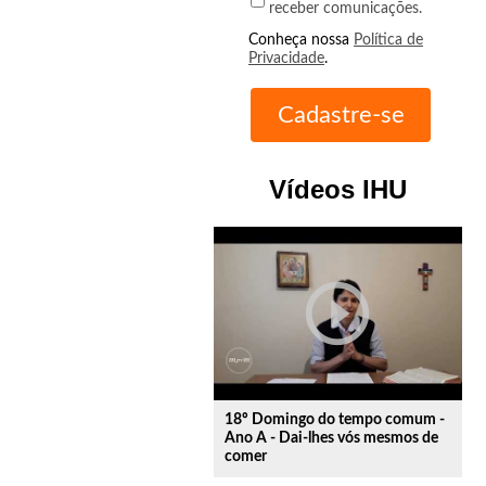
receber comunicações.
Conheça nossa
Política de
Privacidade
.
Vídeos IHU
play_circle_outline
18º Domingo do tempo comum -
Ano A - Dai-lhes vós mesmos de
comer