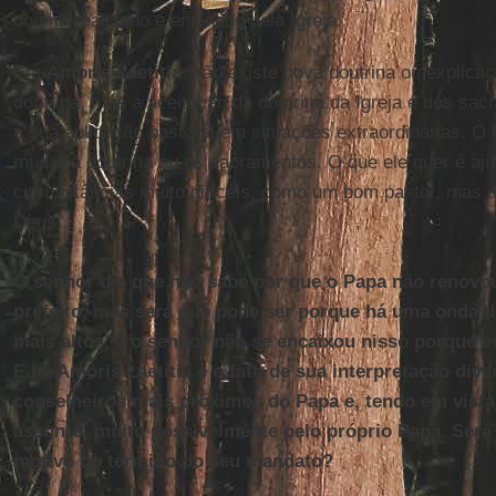
dogma realizado e ensinado pela Igreja.
Em
Amoris Laetitia
, não existe nova doutrina ou explica
doutrina, mas a aceitação da doutrina da Igreja e dos sac
a sua aplicação pastoral em situações extraordinárias. O
mudar a doutrina ou os sacramentos. O que ele quer é aj
circunstâncias muito difíceis, como um bom pastor, mas 
Deus.
O senhor diz que não sabe por que o Papa não renov
prefeito, mas será que pode ser porque há uma onda d
mais altos, e o senhor não se encaixou nisso porque 
E há Amoris Laetitia e o fato de sua interpretação dive
conselheiros mais próximos do Papa e, tendo em vist
assunto, muito possivelmente pelo próprio Papa. Será 
motivo do término do seu mandato?