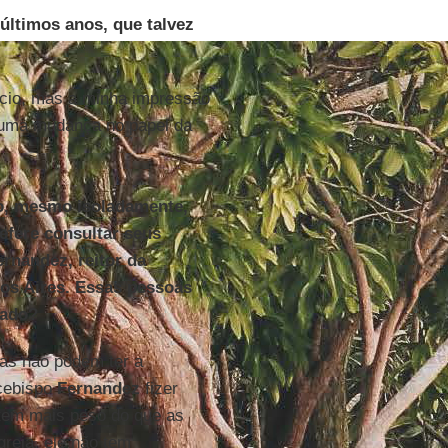
últimos anos, que talvez
ício, mas a minha impressão
huma mudança no papel da
o, mesmo isoladamente,
efere consultar seus
rnandez, reitor da
nos Aires. Essas pessoas
lado?
mas não podem ter a
rcebispo
Fernandez
fizer
tem mais peso do que as
greja, ele não tem