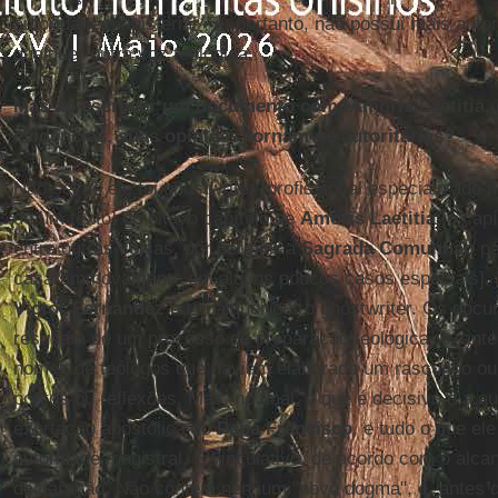
autoridade magisterial - e, portanto, não possui mais aut
qualquer outra voz teológica.
Mas ao escrever um documento comoAmoris Laetitia,
evidências, suas opiniões tornam-se autoritárias?
Não sei se ele foi ghostwriter [profissional especializado
de um texto] do oitavo capítulo de
Amoris Laetitia
[o capí
entre outras coisas, por permitir a
Sagrada Comunhão
pa
casaram novamente em alguns poucos casos especiais]. 
Victor Fernandez
ou qualquer outro ghostwriter. Os docu
resultam de um processo de preparação teológica, e, ant
nomes de teólogos que haviam elaborado um rascunho ou
pontos ou reflexões. Mas, no final, o que é decisivo é a a
exortação apostólica do
Papa Francisco
, e tudo o que ele
autoridade magistral. É vinculativo, de acordo com o alc
declaração. Não contém nenhum "novo dogma", é, antes 