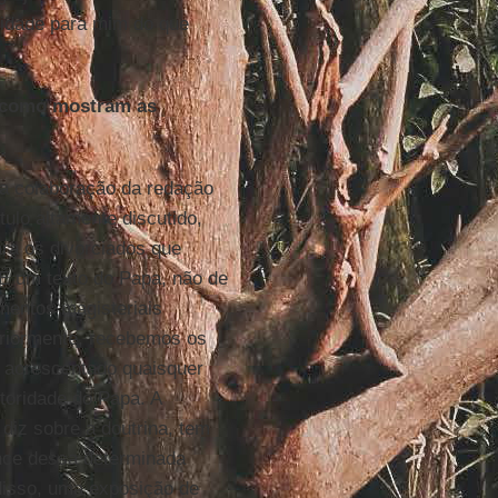
oridade para mim do que
 como mostram as
 na colaboração da redação
tulo altamente discutido,
ra os divorciados que
É um texto do Papa, não de
mentos magisteriais
eriormente, recebemos os
 acrescentado quaisquer
utoridade do Papa. A
 diz sobre a doutrina, tem
ance dessa determinada
disso, uma exposição de