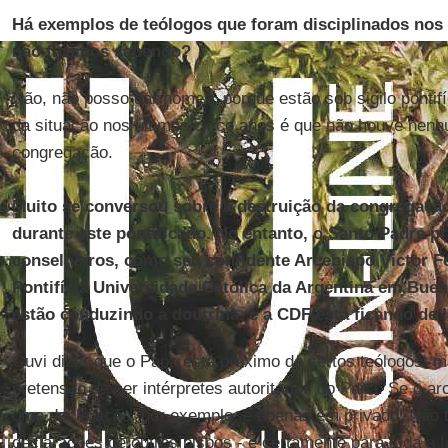
Há exemplos de teólogos que foram disciplinados nos 
não ficamos sabendo?
Não, não posso dar nomes, porque estão sob sigilo pontif
da situação nos últimos cinco anos é que não houve nen
congregação.
Muito se conversou sobre a destruição da congregaçã
durante este pontificado. No entanto, o Santo Padre pr
conselheiros, como seu confidente Arcebispo Victor Fe
Pontifícia Universidade Católica da Argentina em Bue
estão conduzindo a doutrina, e a CDF está ficando de 
Ouvi dizer que o Papa está próximo de certos teólogos, 
pretensão de ser intérpretes autoritários do Papa. Se o a
uma declaração, por exemplo, é apenas em privado. Não 
declarações de outros bispos - e certamente para toda a I