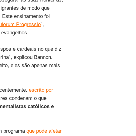
igrantes de modo que
. Este ensinamento foi
ulorum Progressio
”,
s evangelhos.
ispos e cardeais no que diz
trina”, explicou Bannon.
eito, eles são apenas mais
ecentemente,
escrito por
tores condenam o que
entalistas católicos e
um programa
que pode afetar