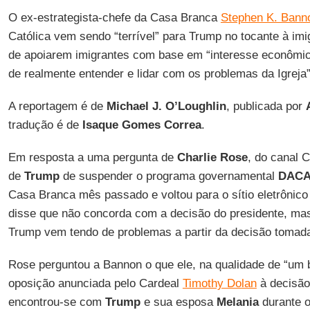
O ex-estrategista-chefe da Casa Branca
Stephen K. Bann
Católica vem sendo “terrível” para Trump no tocante à im
de apoiarem imigrantes com base em “interesse econômic
de realmente entender e lidar com os problemas da Igreja”
A reportagem é de
Michael J. O’Loughlin
, publicada por
tradução é de
Isaque Gomes Correa
.
Em resposta a uma pergunta de
Charlie Rose
, do canal 
de
Trump
de suspender o programa governamental
DAC
Casa Branca mês passado e voltou para o sítio eletrônic
disse que não concorda com a decisão do presidente, ma
Trump vem tendo de problemas a partir da decisão tomada
Rose perguntou a Bannon o que ele, na qualidade de “um 
oposição anunciada pelo Cardeal
Timothy Dolan
à decisão
encontrou-se com
Trump
e sua esposa
Melania
durante o