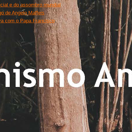
dicial e do assombro mundial
go de Angelo Maffeis
va com o Papa Francisco