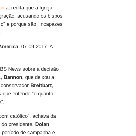
on
acredita que a Igreja
igração, acusando os bispos
o” e porque são “incapazes
.
America
, 07-09-2017. A
CBS News sobre a decisão
A
,
Bannon
, que deixou a
o conservador
Breitbart
,
s que entende “o quanto
”.
bom católico”, achava da
 do presidente.
Dolan
 período de campanha e