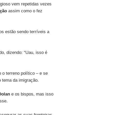
ligioso vem repetidas vezes
ação
assim como o fez
os estão sendo terríveis a
o, dizendo: “Uau, isso é
o terreno político – e se
o tema da imigração.
Dolan
e os bispos, mas isso
sse.
ssegurar as suas fronteiras,