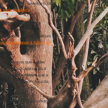
do catolicismo americano se
ez mais hispânica
.
 complexo do que dá a
co
vem falando
 refugiados vindos de países
lias muçulmanas à Itália com
um dia depois que alguns
ue uma indicada católica
ra
Dianne Feinstein
, que a
tão do aborto por causa da
mos é que os dogmas tomam
, professora da