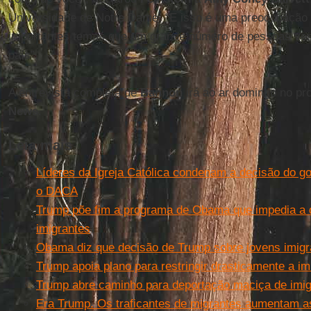
Universidade de Notre Dame. “E isso é uma preocupação 
importantes temas que um grande número de pessoas ve
país”.
A entrevista completa de
Bannon
irá ao ar domingo no pr
News
.
Leia mais
Líderes da Igreja Católica condenam a decisão do 
o DACA
Trump põe fim a programa de Obama que impedia a 
imigrantes
Obama diz que decisão de Trump sobre jovens imigran
Trump apoia plano para restringir drasticamente a im
Trump abre caminho para deportação maciça de imigr
Era Trump. Os traficantes de migrantes aumentam as