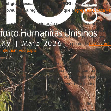
Religion Research Institute – PRRI
mostra que o centro 
moveu para a região sudoeste e que a
Igreja está cada v
O apoio católico à migração é também um fenômeno mais
entender
Stephen Bannon
. Por exemplo, o Papa
Francis
repetidamente sobre a necessidade de a Igreja acolher os
de maioria muçulmana, chegando ao ponto de
trazer famí
ele num voo papal
.
Os comentários do ex-estrategista-chefe foram postados 
católicos expressaram descontentamento com a maneira q
para um cargo de juiz federal foi questionada pela senado
acusou de não ter condições de reger com justiça na ques
fé católica que professa.
“Quando lemos os seus discursos, a conclusão que tira
conta de você”, declarou
Feinstein
a
Amy Coney Barrett