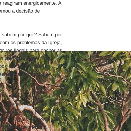
s reagiram energicamente. A
mou a decisão de
ês sabem por quê? Sabem por
 com os problemas da Igreja,
geiros ilegais para encher as
da pelo
CBS News
. “Isso
spos condenam nele [o
nteresse econômico na
oramente católica, os
mais complicada no quesito
Pesquisas Pew
(Pew
ivem no país se identificam
ta semana pelo
Public