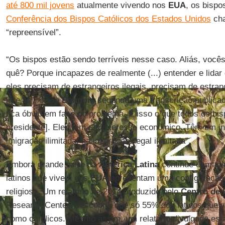
até 800 mil jovens
atualmente vivendo nos
EUA
, os bispo
Conferência dos Bispos Católicos dos Estados Unidos
cha
“repreensível”.
“Os bispos estão sendo terríveis nesse caso. Aliás, voc
quê? Porque incapazes de realmente (...) entender e lidar
eles precisam de estrangeiros ilegais, precisam de estran
igrejas”, disse
Bannon
, segundo uma transcrição publica
fica óbvio em face do problema. É isso o que todos os bi
presidente]. Eles têm um interesse econômico. Têm um i
imigração ilimitada, na imigração ilegal ilimitada”.
Embora grande parte da
América Latina
continue esmagad
latinos que vivem nos
EUA
apresentam uma configuração 
religioso. Um relatório de 2014 produzido pelo
Centro de 
Research Center) descobriu que só 55% dos latinos que v
como católicos. Mesmo assim, um relatório divulgado es