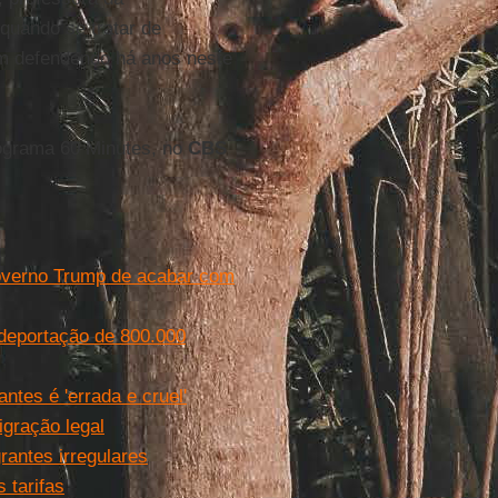
quando se tratar de
m defendendo há anos neste
ograma 60 Minutes, no
CBS
governo Trump de acabar com
deportação de 800.000
tes é 'errada e cruel'
igração legal
antes irregulares
 tarifas