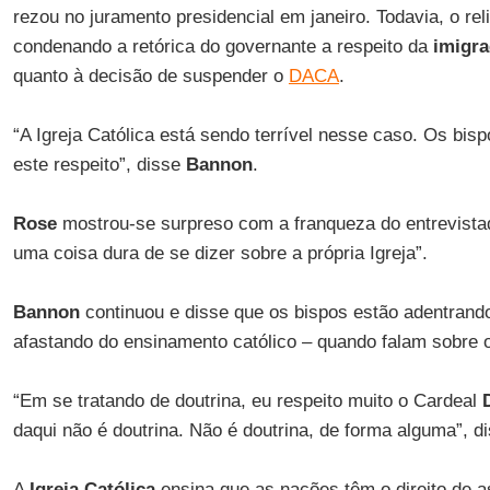
rezou no juramento presidencial em janeiro. Todavia, o re
condenando a retórica do governante a respeito da
imigr
quanto à decisão de suspender o
DACA
.
“A Igreja Católica está sendo terrível nesse caso. Os bisp
este respeito”, disse
Bannon
.
Rose
mostrou-se surpreso com a franqueza do entrevistad
uma coisa dura de se dizer sobre a própria Igreja”.
Bannon
continuou e disse que os bispos estão adentrando 
afastando do ensinamento católico – quando falam sobre 
“Em se tratando de doutrina, eu respeito muito o Cardeal
daqui não é doutrina. Não é doutrina, de forma alguma”, di
A
Igreja Católica
ensina que as nações têm o direito de a