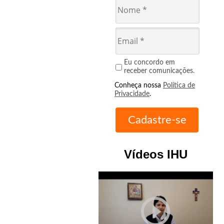
Eu concordo em
receber comunicações.
Conheça nossa
Política de
Privacidade
.
Vídeos IHU
play_circle_outline