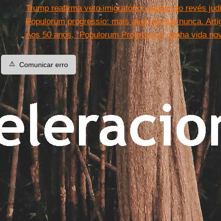
Trump reafirma veto imigratório, apesar do revés ju
Populorum progressio: mais atual do que nunca. Arti
Aos 50 anos, “Populorum Progressio” ganha vida no
⚠️
Comunicar erro