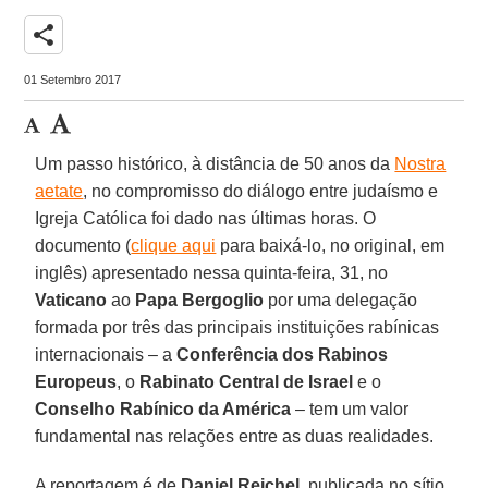
share
01 Setembro 2017
Um passo histórico, à distância de 50 anos da
Nostra
aetate
, no compromisso do diálogo entre judaísmo e
Igreja Católica foi dado nas últimas horas. O
documento (
clique aqui
para baixá-lo, no original, em
inglês) apresentado nessa quinta-feira, 31, no
Vaticano
ao
Papa Bergoglio
por uma delegação
formada por três das principais instituições rabínicas
internacionais – a
Conferência dos Rabinos
Europeus
, o
Rabinato Central de Israel
e o
Conselho Rabínico da América
– tem um valor
fundamental nas relações entre as duas realidades.
A reportagem é de
Daniel Reichel
, publicada no sítio