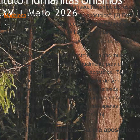
muito superior à de
Simão
o fariseu, no tempo da ressurr
Madalena
antes de mostrar-se aos apóstolos”. [3] Esta últ
mais significativa: o Senhor confiou a
Maria Madalena
a p
ressurreição, sobre a qual se funda o cristianismo, e seu
os confins da terra mediante a proclamação do Evangelho.
Jesus sabia muito bem que o testemunho das mulheres ser
(cf. Lc 24,11), mas as escolheu igualmente para uma tare
na Igreja e para iluminar os próprios apóstolos. [5] Da m
comunidade cristã tem um modo inovador de se relacionar
que este período é considerado pelos estudiosos como “
ministério feminino. [...] Vários historiadores estão conv
primeira evangelização, as mulheres não apenas partici
também dirigiam ekklēsíai domésticas”. [6]
As “mulheres diaconisas” na era apostólica 