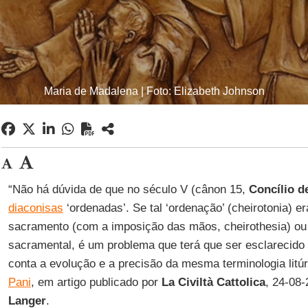
Maria de Madalena | Foto: Elizabeth Johnson
“Não há dúvida de que no século V (cânon 15,
Concílio d
diaconisas
‘ordenadas’. Se tal ‘ordenação’ (cheirotonia) 
sacramento (com a imposição das mãos, cheirothesia) o
sacramental, é um problema que terá que ser esclarecido
conta a evolução e a precisão da mesma terminologia litú
Pani
, em artigo publicado por
La Civiltà Cattolica
, 24-08
Langer
.