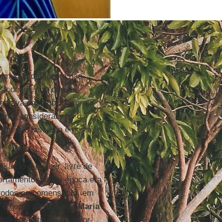
o mundo católico e não
ns consideram que o
stava em vigor na Igreja
trário, consideram-no o
ram que isso não é possível
elação à mulher, livre de
ortamento que na época era
 todos os homens que, em
e o gesto afetuoso de
Maria
dida uma atitude de amor