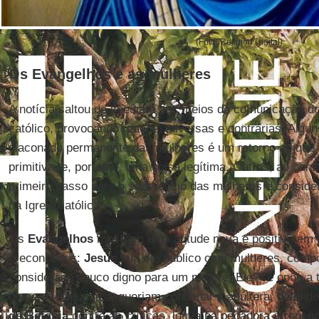
(Foto: Religión Digital)
Os Evangelhos e as mulheres
A notícia saltou de imediato aos meios de comunicação d
católico, provocando reações diversas e contrárias. Algu
diaconado permanente das mulheres é um retorno ao que e
primitiva, e, portanto, uma coisa legítima. Outros, ao con
primeiro passo para o sacerdócio das mulheres e conside
na Igreja católica.
Os
Evangelhos
mostram uma atitude nova e positiva em r
preconceitos:
Jesus
fala em público com mulheres, comp
considerado pouco digno para um mestre. Ele “se opõe a
nome da lei judaica, queriam condenar a adúltera, defend
de Betânia
contra as críticas, louva na pecadora arrepen