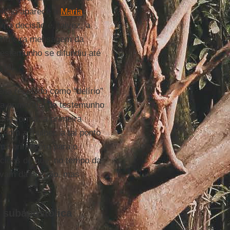
eição aparece a
Maria
ima decisão é, talvez, a
rimeira mensagem da
 testemunho se difundiu até
 [4]
ia recebido como “delírio”
fa primordial de testemunho
esma forma, a primeira
 com a mulher, a tal ponto
uma primavera para o
encidos de que, no tempo da
pavam da missão, mas
e subapostólica