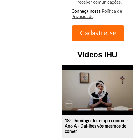
receber comunicações.
Conheça nossa
Política de
Privacidade
.
Vídeos IHU
play_circle_outline
18º Domingo do tempo comum -
Ano A - Dai-lhes vós mesmos de
comer