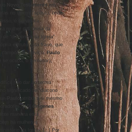
 do
Novo Testamento
em
delas no último capítulo, onde
disso, é servidora
ca mulher diaconisa da
 de “diaconisa da Igreja”
ópria estrutura da frase, que
os campos de serviço.
Paulo
e se ocupa, o benfeitor),
difícil não dar ao termo
o significado de “diácono
que
Paulo
atribui a si mesmo
oradores. [10]
Orígenes
inte maneira esta
bém há mulheres
nistério da Igreja. [...] Por