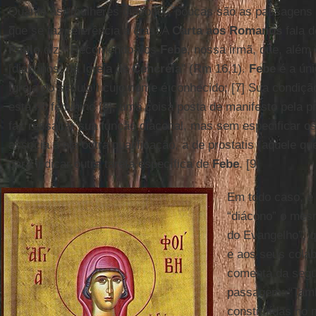
Quanto às “mulheres diácono”, poucas são as passagens
que se faz referência a elas. A
Carta aos
Romanos
fala 
Paulo
diz: “Recomendo-vos
Febe
, nossa irmã, que, além 
[diákonos] da Igreja de
Cencréia
” (Rm 16,1).
Febe
é a úni
Igreja do século I cujo nome é conhecido; [7] Sua condição
está no feminino [8], uma coisa posta de manifesto pela pr
faz ressaltar sua função diaconal, mas sem especificar 
associa a ela outra qualificação, a de prostatis (aquele qu
para indicar outra tarefa específica de
Febe
. [9]
Em todo caso, é 
“diácono” o mesm
do Evangelho”, 
e aos seus colab
comenta da segu
passagem: “Tam
constituídas no mi