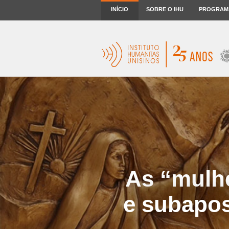
INÍCIO
SOBRE O IHU
PROGRAM
As “mulhe
e subapos