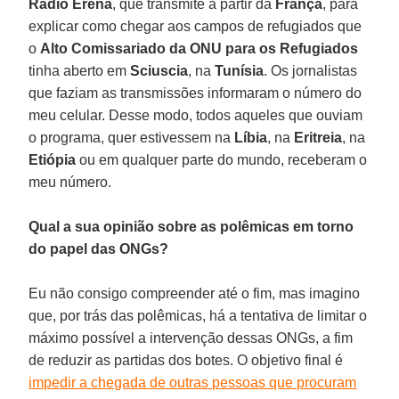
Rádio Erena
, que transmite a partir da
França
, para
explicar como chegar aos campos de refugiados que
o
Alto Comissariado da ONU para os Refugiados
tinha aberto em
Sciuscia
, na
Tunísia
. Os jornalistas
que faziam as transmissões informaram o número do
meu celular. Desse modo, todos aqueles que ouviam
o programa, quer estivessem na
Líbia
, na
Eritreia
, na
Etiópia
ou em qualquer parte do mundo, receberam o
meu número.
Qual a sua opinião sobre as polêmicas em torno
do papel das ONGs?
Eu não consigo compreender até o fim, mas imagino
que, por trás das polêmicas, há a tentativa de limitar o
máximo possível a intervenção dessas ONGs, a fim
de reduzir as partidas dos botes. O objetivo final é
impedir a chegada de outras pessoas que procuram