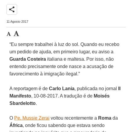
share
11 Agosto 2017
“Eu sempre trabalhei à luz do sol. Quando eu recebo
um pedido de ajuda, em primeiro lugar, eu aviso a
Guarda Costeira
italiana e maltesa. Por isso, não
entendo precisamente onde nasce a acusação de
favorecimento à imigração ilegal.”
A reportagem é de
Carlo Lania
, publicada no jornal
Il
Manifesto
, 10-08-2017. A tradução é de
Moisés
Sbardelotto
.
O
Pe. Mussie Zerai
voltou recentemente a
Roma
da
África
, onde ficou sabendo que estava sendo