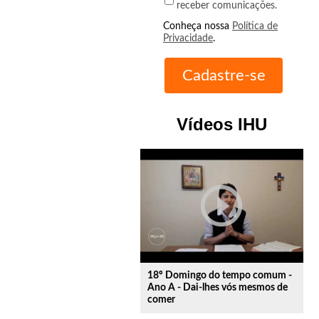
receber comunicações.
Conheça nossa
Política de
Privacidade
.
Vídeos IHU
play_circle_outline
18º Domingo do tempo comum -
Ano A - Dai-lhes vós mesmos de
comer