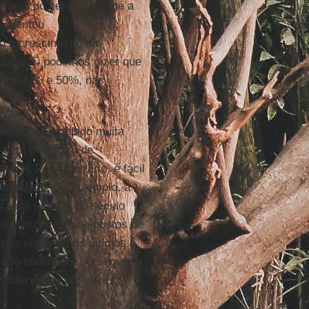
 final do século XIX até a
umentou
o e crescimento da
da país, podemos dizer que
entre 30% e 50%, nas
recem ter recebido muita
 nem o número de
rsa. Pelo contrário, é fácil
tividade (por exemplo, a
 anos setenta do século
e crescimento de postos de
amos vivendo nos últimos
 são eliminados. O segundo
m diferenças por vezes