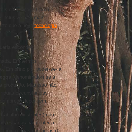
 tais diferenças? Como é
 inclusive haja mais
ente que a nova
tecnologia
ueria esconder.
lhada. Em termos
o. Em princípio, poder-se-ia
egos
(denominador) se a
 a produção. Mas isso não
r duas circunstâncias
re o emprego dependem.
trabalho existentes) não
necessárias para obter a
ológica), mas das horas da