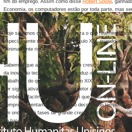
fim do emprego. Assim como disse
Robert Solow
, ganhad
Economia, os computadores estão por toda parte, mas se
estatísticas de produtividade.
Hoje sabemos com bastante certeza o que realmente acont
especialmente desde o final do século XIX, quando já se 
minimamente rigorosos.
Sabemos que a
produtividade
tem crescido muito desde
da inovação tecnológica: agora produz-se entre 15 e 20 v
trabalhada do que no final do século XIX (como média e 
ser significativas dependendo do setor ou da atividade e
Também é facilmente comprovável que tanto a produtivida
sempre aumentam igualmente no decorrer do tempo. A in
em ondas e há fases de grande crescimento da produtivi
de baixa.