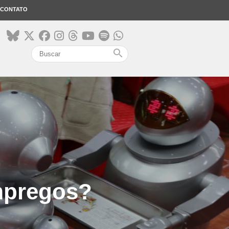
CONTATO
search
mpregos?