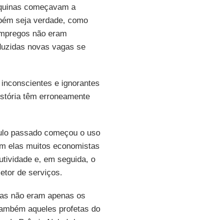
máquinas começavam a
bém seja verdade, como
 empregos não eram
duzidas novas vagas se
inconscientes e ignorantes
stória têm erroneamente
éculo passado começou o uso
om elas muitos economistas
tividade e, em seguida, o
etor de serviços.
das não eram apenas os
ambém aqueles profetas do