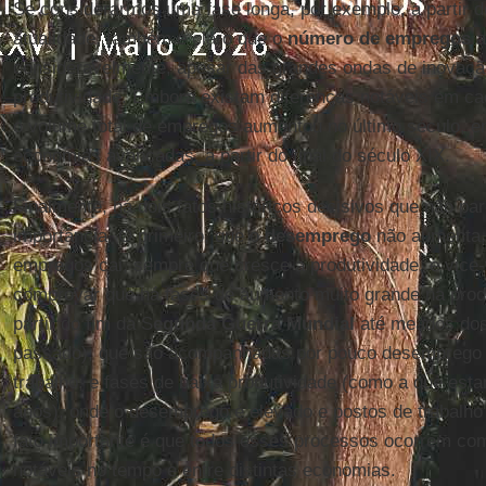
Se considerarmos uma fase longa, por exemplo, a partir do
atualidade, também é claro que o
número de empregos
a
consideravelmente, apesar das grandes ondas de inovaçã
produtividade. Embora existam diferenças notáveis em ca
o volume total de empregos aumentou no último século, 
economias avançadas, a partir do final do século XIX.
Finalmente, há dois fatos históricos decisivos que não pa
importância. O primeiro, que o
desemprego
não aumenta,
empregos cai, sempre que cresce a produtividade, e vice-ve
comprovar que há fases de aumento muito grande na produ
partir do fim da S
egunda Guerra Mundial
até meados dos
passado), que são acompanhadas por pouco desemprego 
trabalho; e fases de baixa produtividade (como a que est
anos), onde o desemprego é elevado e postos de trabalho
fato importante é que todos esses processos ocorrem co
notáveis no tempo e entre distintas economias.