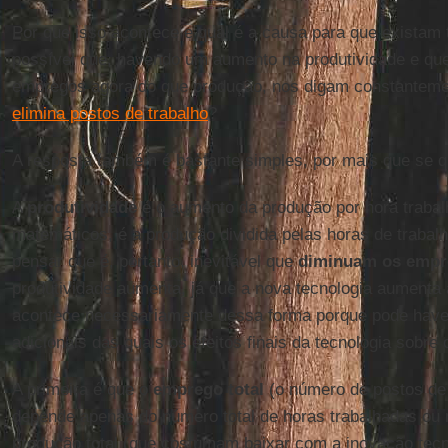
Por que isso acontece e qual é a causa para que existam
possível que, havendo um aumento na produtividade e que
empregos agora do que produção, nos digam constantem
elimina postos de trabalho
?
A resposta também é bastante simples, por mais que se q
A
produtividade
é o aumento da produção por hora traba
matemáticos, é a produção dividida pelas horas de trabalh
pensar que é, portanto, inevitável que
diminuam os empr
produtividade aumenta, já que a nova tecnologia aumenta
acontece necessariamente dessa forma porque pode have
adicionais das quais os efeitos finais da tecnologia sob
A primeira é que o
emprego total
(o número de postos de 
depende apenas do número total de horas trabalhadas ou 
produção total (que costumam baixar com a inovação tecn