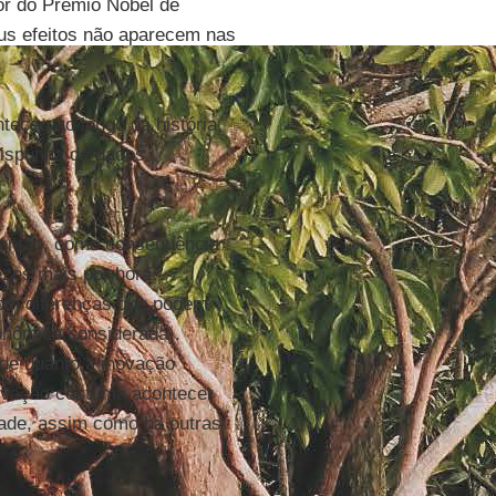
or do Prêmio Nobel de
us efeitos não aparecem nas
eceu ao longo da história,
dispunha de dados
 então, como consequência
ezes mais por hora
com diferenças que podem
conômica considerada).
de quanto a inovação
ovação costuma acontecer
dade, assim como há outras