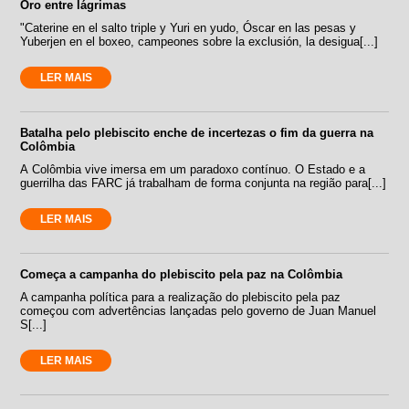
Oro entre lágrimas
"Caterine en el salto triple y Yuri en yudo, Óscar en las pesas y
Yuberjen en el boxeo, campeones sobre la exclusión, la desigua[...]
LER MAIS
Batalha pelo plebiscito enche de incertezas o fim da guerra na
Colômbia
A Colômbia vive imersa em um paradoxo contínuo. O Estado e a
guerrilha das FARC já trabalham de forma conjunta na região para[...]
LER MAIS
Começa a campanha do plebiscito pela paz na Colômbia
A campanha política para a realização do plebiscito pela paz
começou com advertências lançadas pelo governo de Juan Manuel
S[...]
LER MAIS